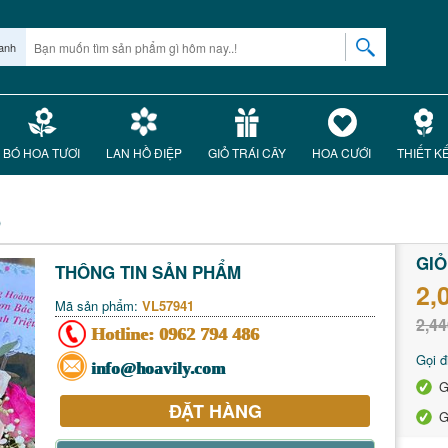
anh
BÓ HOA TƯƠI
LAN HỒ ĐIỆP
GIỎ TRÁI CÂY
HOA CƯỚI
THIẾT K
o
GIỎ
THÔNG TIN SẢN PHẨM
2,
Mã sản phẩm:
VL57941
2,44
Hotline:
0962 794 486
Gọi đ
info@hoavily.com
G
ĐẶT HÀNG
G