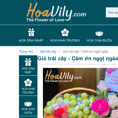
Tìm nh
HOA SINH NHẬT
HOA KHAI TRƯƠNG
HOA CHIA BUỒN
Trang chủ
Giỏ trái cây
Giỏ trái cây - Cảm ơn ngọt ngào
Giỏ trái cây - Cảm ơn ngọt ngà
HOA SINH
NHẬT
HOA KHAI
TRƯƠNG
HOA CHIA
BUỒN