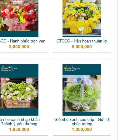
CC - Hạnh phúc trọn vẹn
GTCCC - Hân hoan thuận lợi
3,800,000
5,000,000
ỏ nho xanh nhập khẩu -
Giỏ nho xanh cao cấp - Gửi lời
Thành ý yêu thương
chúc mừng
1,850,000
1,200,000