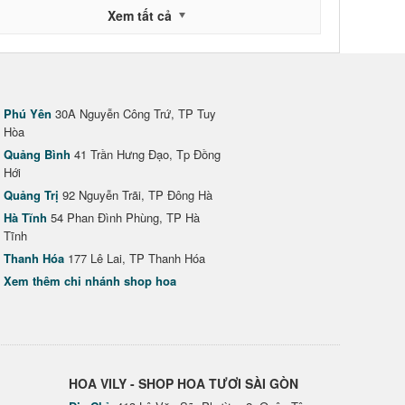
Xem tất cả
Phú Yên
30A Nguyễn Công Trứ, TP Tuy
Hòa
Quảng Bình
41 Trần Hưng Đạo, Tp Đồng
Hới
Quảng Trị
92 Nguyễn Trãi, TP Đông Hà
Hà Tĩnh
54 Phan Đình Phùng, TP Hà
Tĩnh
Thanh Hóa
177 Lê Lai, TP Thanh Hóa
Xem thêm chi nhánh shop hoa
HOA VILY - SHOP HOA TƯƠI SÀI GÒN