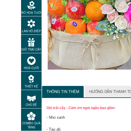
BÓ HOA TƯƠI
LAN HỒ ĐIỆP
GIỎ TRÁI CÂY
HOA CƯỚI
THIẾT KẾ
THÔNG TIN THÊM
HƯỚNG DẪN THANH T
CHỦ ĐỀ
Giỏ trái cây - Cảm ơn ngọt ngào bao gồm:
- Nho xanh
COMBO QUÀ
TẶNG
- Táo đỏ