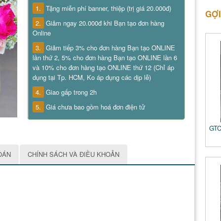
1.
Tặng miễn phí banner, thiệp (trị giá 20.000đ)
GỢI
2.
Giảm ngay 20.000đ khi Bạn tạo đơn hàng
Online
3.
Giảm tiếp 3% cho đơn hàng Bạn tạo ONLINE
lần thứ 2, 5% cho đơn hàng Bạn tạo ONLINE lần 6
và 10% cho đơn hàng tạo ONLINE thứ 12 (Chỉ áp
dụng tại Tp. HCM, Ko áp dụng các dịp lễ)
4.
Giao gấp trong 2h
5.
Giá chưa bao gồm hoá đơn điện tử
GTC
OÁN
CHÍNH SÁCH VÀ ĐIỀU KHOẢN