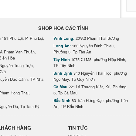
SHOP HOA CÁC TỈNH
151 Phú Lợi, P. Phú Lợi,
Vĩnh Long:
20/A2 Phạm Thái Bường
Long An:
163 Nguyễn Đình Chiểu,
A Phạm Văn Thuận,
Phường 3, Tp Tân An
Biên Hòa
Tây Ninh
1075 CTM8, phường Hiệp Ninh,
Nguyễn Trung Trực,
TP Tây Ninh
Giá
Bình Định
340 Nguyễn Thái Học, phường
uyễn Đức Cảnh, TP Nha
Ngô Mây, Tp Quy Nhơn
Cà Mau
221 Lý Thường Kiệt, K2, Phường
Phạm Hồng Thái,
6, Tp Cà Mau
Bắc Ninh
83 Trần Hưng Đạo, phường Tiền
Nguyễn Du, Tp Tam Kỳ
An, TP Bắc Ninh
KHÁCH HÀNG
TIN TỨC