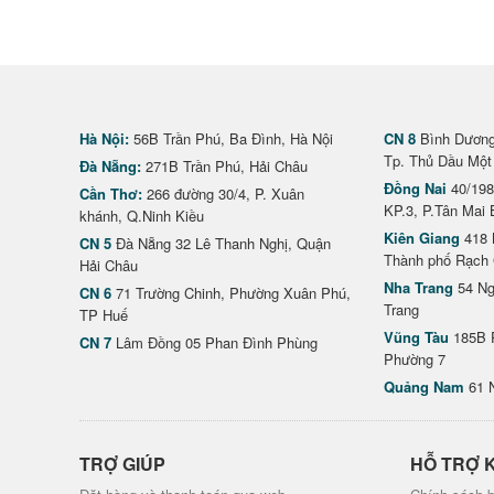
Hà Nội:
56B Trần Phú, Ba Đình, Hà Nội
CN 8
Bình Dương 
Tp. Thủ Dầu Một
Đà Nẵng:
271B Trần Phú, Hải Châu
Đồng Nai
40/198
Cần Thơ:
266 đường 30/4, P. Xuân
KP.3, P.Tân Mai 
khánh, Q.Ninh Kiều
Kiên Giang
418 
CN 5
Đà Nẵng 32 Lê Thanh Nghị, Quận
Thành phố Rạch 
Hải Châu
Nha Trang
54 Ng
CN 6
71 Trường Chinh, Phường Xuân Phú,
Trang
TP Huế
Vũng Tàu
185B 
CN 7
Lâm Đồng 05 Phan Đình Phùng
Phường 7
Quảng Nam
61 
TRỢ GIÚP
HỖ TRỢ 