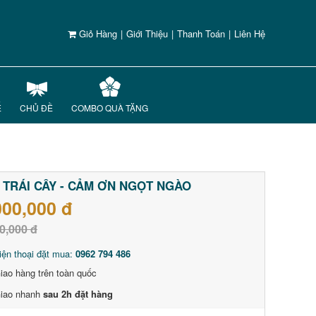
Giỏ Hàng
|
Giới Thiệu
|
Thanh Toán
|
Liên Hệ
Ế
CHỦ ĐỀ
COMBO QUÀ TẶNG
 TRÁI CÂY - CẢM ƠN NGỌT NGÀO
000,000 đ
0,000 đ
iện thoại đặt mua:
0962 794 486
iao hàng trên toàn quốc
iao nhanh
sau 2h đặt hàng