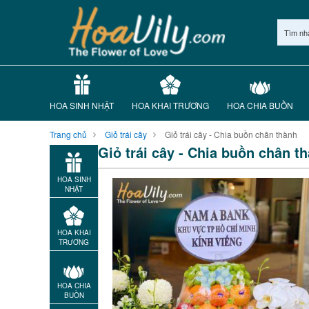
Tìm nh
HOA SINH NHẬT
HOA KHAI TRƯƠNG
HOA CHIA BUỒN
Trang chủ
Giỏ trái cây
Giỏ trái cây - Chia buồn chân thành
Giỏ trái cây - Chia buồn chân t
HOA SINH
NHẬT
HOA KHAI
TRƯƠNG
HOA CHIA
BUỒN