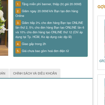
1.
Tặng miễn phí banner, thiệp (trị giá 20.000đ)
GỢI
2.
Giảm ngay 20.000đ khi Bạn tạo đơn hàng
Online
3.
Giảm tiếp 3% cho đơn hàng Bạn tạo ONLINE
lần thứ 2, 5% cho đơn hàng Bạn tạo ONLINE lần 6
và 10% cho đơn hàng tạo ONLINE thứ 12 (Chỉ áp
dụng tại Tp. HCM, Ko áp dụng các dịp lễ)
4.
Giao gấp trong 2h
5.
Giá chưa bao gồm hoá đơn điện tử
GTC
OÁN
CHÍNH SÁCH VÀ ĐIỀU KHOẢN