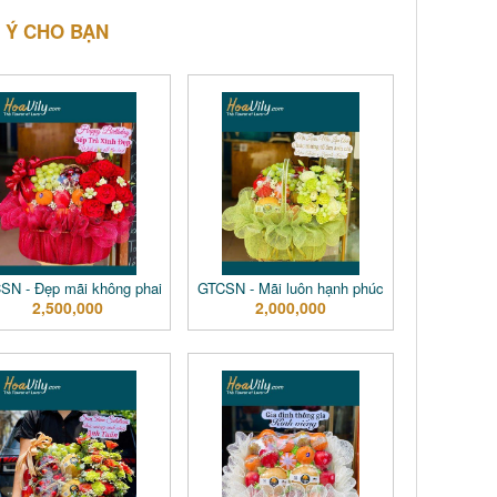
 Ý CHO BẠN
SN - Đẹp mãi không phai
GTCSN - Mãi luôn hạnh phúc
2,500,000
2,000,000