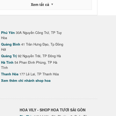
Xem tất cả
Phú Yên
30A Nguyễn Công Trứ, TP Tuy
Hòa
Quảng Bình
41 Trần Hưng Đạo, Tp Đồng
Hới
Quảng Trị
92 Nguyễn Trãi, TP Đông Hà
Hà Tĩnh
54 Phan Đình Phùng, TP Hà
Tĩnh
Thanh Hóa
177 Lê Lai, TP Thanh Hóa
Xem thêm chi nhánh shop hoa
HOA VILY - SHOP HOA TƯƠI SÀI GÒN