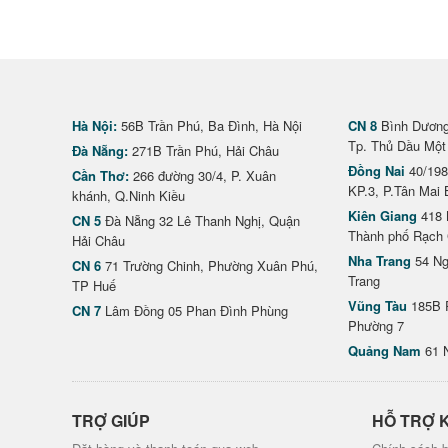
Hà Nội:
56B Trần Phú, Ba Đình, Hà Nội
CN 8
Bình Dương 
Tp. Thủ Dầu Một
Đà Nẵng:
271B Trần Phú, Hải Châu
Đồng Nai
40/198
Cần Thơ:
266 đường 30/4, P. Xuân
KP.3, P.Tân Mai 
khánh, Q.Ninh Kiều
Kiên Giang
418 
CN 5
Đà Nẵng 32 Lê Thanh Nghị, Quận
Thành phố Rạch 
Hải Châu
Nha Trang
54 Ng
CN 6
71 Trường Chinh, Phường Xuân Phú,
Trang
TP Huế
Vũng Tàu
185B 
CN 7
Lâm Đồng 05 Phan Đình Phùng
Phường 7
Quảng Nam
61 
TRỢ GIÚP
HỖ TRỢ 