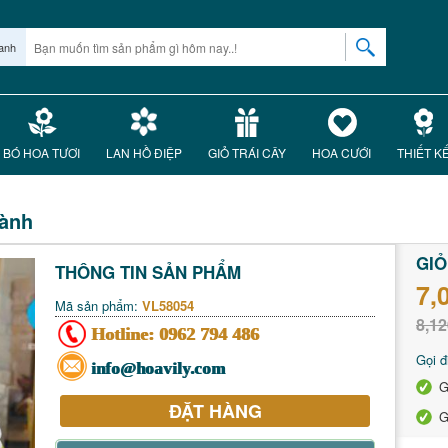
anh
BÓ HOA TƯƠI
LAN HỒ ĐIỆP
GIỎ TRÁI CÂY
HOA CƯỚI
THIẾT K
hành
GIỎ
THÔNG TIN SẢN PHẨM
7,
Mã sản phẩm:
VL58054
8,12
Hotline:
0962 794 486
Gọi đ
info@hoavily.com
G
ĐẶT HÀNG
G