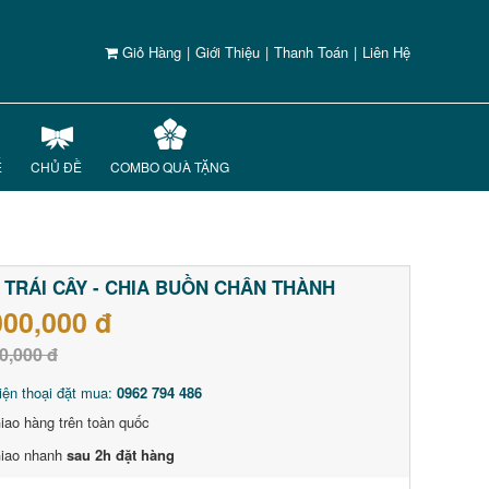
Giỏ Hàng
|
Giới Thiệu
|
Thanh Toán
|
Liên Hệ
Ế
CHỦ ĐỀ
COMBO QUÀ TẶNG
 TRÁI CÂY - CHIA BUỒN CHÂN THÀNH
000,000 đ
0,000 đ
iện thoại đặt mua:
0962 794 486
iao hàng trên toàn quốc
iao nhanh
sau 2h đặt hàng