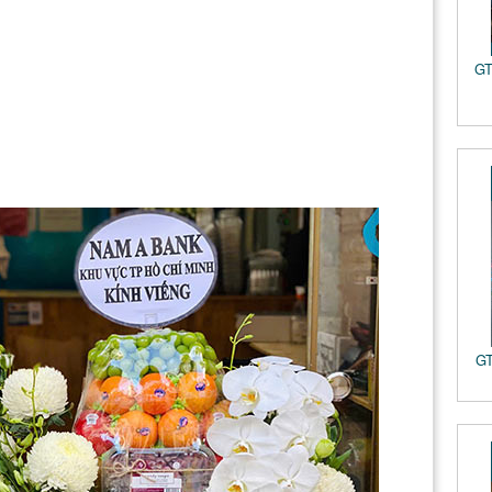
GT
GT