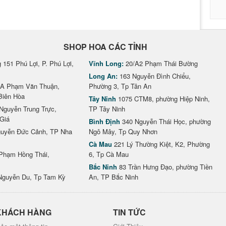
SHOP HOA CÁC TỈNH
151 Phú Lợi, P. Phú Lợi,
Vĩnh Long:
20/A2 Phạm Thái Bường
Long An:
163 Nguyễn Đình Chiểu,
A Phạm Văn Thuận,
Phường 3, Tp Tân An
Biên Hòa
Tây Ninh
1075 CTM8, phường Hiệp Ninh,
Nguyễn Trung Trực,
TP Tây Ninh
Giá
Bình Định
340 Nguyễn Thái Học, phường
uyễn Đức Cảnh, TP Nha
Ngô Mây, Tp Quy Nhơn
Cà Mau
221 Lý Thường Kiệt, K2, Phường
Phạm Hồng Thái,
6, Tp Cà Mau
Bắc Ninh
83 Trần Hưng Đạo, phường Tiền
Nguyễn Du, Tp Tam Kỳ
An, TP Bắc Ninh
KHÁCH HÀNG
TIN TỨC