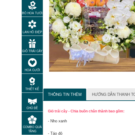
BÓ HOA TƯƠI
LAN HỒ ĐIỆP
GIỎ TRÁI CÂY
HOA CƯỚI
THIẾT KẾ
THÔNG TIN THÊM
HƯỚNG DẪN THANH T
CHỦ ĐỀ
Giỏ trái cây - Chia buồn chân thành bao gồm:
- Nho xanh
COMBO QUÀ
TẶNG
- Táo đỏ