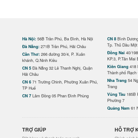
Hà Nội:
56B Trần Phú, Ba Đình, Hà Nội
CN 8
Bình Dương 
Tp. Thủ Dầu Một
Đà Nẵng:
271B Trần Phú, Hải Châu
Đồng Nai
40/198
Cần Thơ:
266 đường 30/4, P. Xuân
KP.3, P.Tân Mai 
khánh, Q.Ninh Kiều
Kiên Giang
418 
CN 5
Đà Nẵng 32 Lê Thanh Nghị, Quận
Thành phố Rạch 
Hải Châu
Nha Trang
54 Ng
CN 6
71 Trường Chinh, Phường Xuân Phú,
Trang
TP Huế
Vũng Tàu
185B 
CN 7
Lâm Đồng 05 Phan Đình Phùng
Phường 7
Quảng Nam
61 
TRỢ GIÚP
HỖ TRỢ 