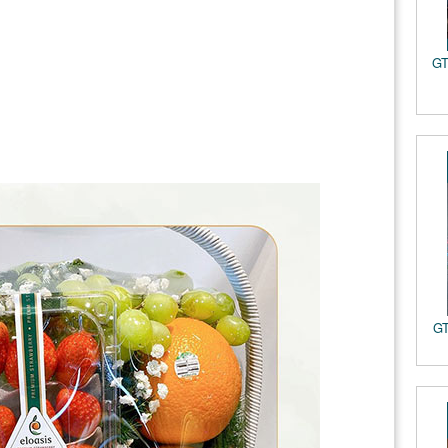
GT
GT