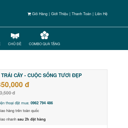
Giỏ Hàng
|
Giới Thiệu
|
Thanh Toán
|
Liên Hệ
Ế
CHỦ ĐỀ
COMBO QUÀ TẶNG
 TRÁI CÂY - CUỘC SỐNG TƯƠI ĐẸP
350,000 đ
3,500 đ
iện thoại đặt mua:
0962 794 486
iao hàng trên toàn quốc
iao nhanh
sau 2h đặt hàng