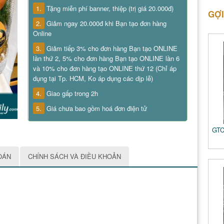
1.
Tặng miễn phí banner, thiệp (trị giá 20.000đ)
GỢI
2.
Giảm ngay 20.000đ khi Bạn tạo đơn hàng
Online
3.
Giảm tiếp 3% cho đơn hàng Bạn tạo ONLINE
lần thứ 2, 5% cho đơn hàng Bạn tạo ONLINE lần 6
và 10% cho đơn hàng tạo ONLINE thứ 12 (Chỉ áp
dụng tại Tp. HCM, Ko áp dụng các dịp lễ)
4.
Giao gấp trong 2h
5.
Giá chưa bao gồm hoá đơn điện tử
GTC
OÁN
CHÍNH SÁCH VÀ ĐIỀU KHOẢN