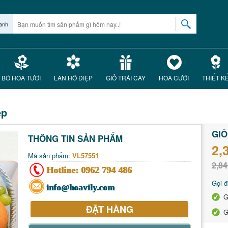
anh
BÓ HOA TƯƠI
LAN HỒ ĐIỆP
GIỎ TRÁI CÂY
HOA CƯỚI
THIẾT K
ẹp
GIỎ
THÔNG TIN SẢN PHẨM
2,
Mã sản phẩm:
VL57551
2,84
Hotline:
0962 794 486
Gọi đ
info@hoavily.com
G
ĐẶT HÀNG
G