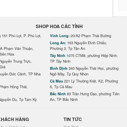
SHOP HOA CÁC TỈNH
151 Phú Lợi, P. Phú Lợi,
Vĩnh Long:
20/A2 Phạm Thái Bường
Long An:
163 Nguyễn Đình Chiểu,
A Phạm Văn Thuận,
Phường 3, Tp Tân An
Biên Hòa
Tây Ninh
1075 CTM8, phường Hiệp Ninh,
Nguyễn Trung Trực,
TP Tây Ninh
Giá
Bình Định
340 Nguyễn Thái Học, phường
uyễn Đức Cảnh, TP Nha
Ngô Mây, Tp Quy Nhơn
Cà Mau
221 Lý Thường Kiệt, K2, Phường
Phạm Hồng Thái,
6, Tp Cà Mau
Bắc Ninh
83 Trần Hưng Đạo, phường Tiền
Nguyễn Du, Tp Tam Kỳ
An, TP Bắc Ninh
KHÁCH HÀNG
TIN TỨC