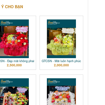
 Ý CHO BẠN
SN - Đẹp mãi không phai
GTCSN - Mãi luôn hạnh phúc
2,500,000
2,000,000