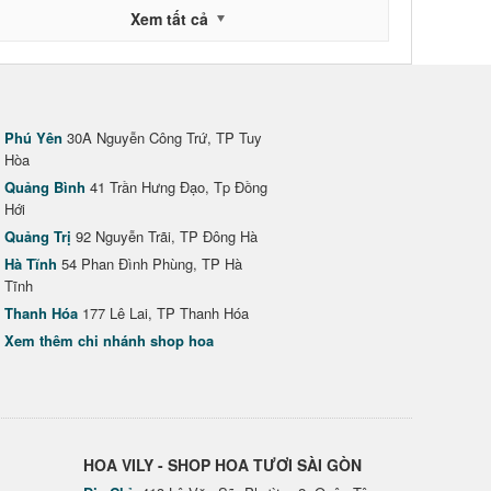
Xem tất cả
Phú Yên
30A Nguyễn Công Trứ, TP Tuy
Hòa
Quảng Bình
41 Trần Hưng Đạo, Tp Đồng
Hới
Quảng Trị
92 Nguyễn Trãi, TP Đông Hà
Hà Tĩnh
54 Phan Đình Phùng, TP Hà
Tĩnh
Thanh Hóa
177 Lê Lai, TP Thanh Hóa
Xem thêm chi nhánh shop hoa
HOA VILY - SHOP HOA TƯƠI SÀI GÒN