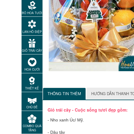
BÓ HOA TƯƠI
LAN HỒ ĐIỆP
GIỎ TRÁI CÂY
HOA CƯỚI
THIẾT KẾ
THÔNG TIN THÊM
HƯỚNG DẪN THANH T
CHỦ ĐỀ
Giỏ trái cây - Cuộc sống tươi đẹp gồm:
- Nho xanh Úc/ Mỹ.
COMBO QUÀ
TẶNG
- Dâu tây