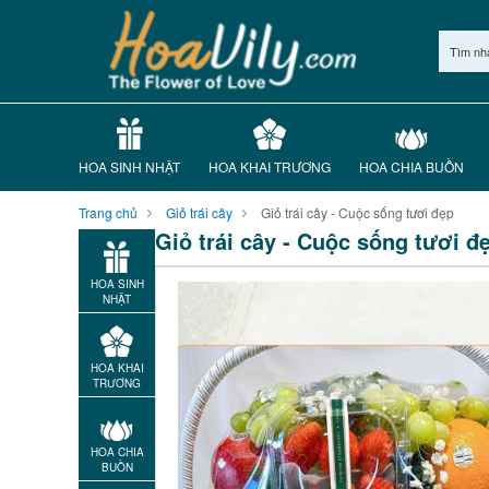
Tìm nh
HOA SINH NHẬT
HOA KHAI TRƯƠNG
HOA CHIA BUỒN
Trang chủ
Giỏ trái cây
Giỏ trái cây - Cuộc sống tươi đẹp
Giỏ trái cây - Cuộc sống tươi đ
HOA SINH
NHẬT
HOA KHAI
TRƯƠNG
HOA CHIA
BUỒN