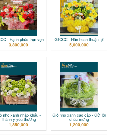
CC - Hạnh phúc trọn vẹn
GTCCC - Hân hoan thuận lợi
3,800,000
5,000,000
ỏ nho xanh nhập khẩu -
Giỏ nho xanh cao cấp - Gửi lời
Thành ý yêu thương
chúc mừng
1,850,000
1,200,000