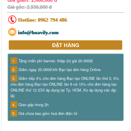
Giá gốc: 2,938,000 đ
Hotline:
0962 794 486
info@hoavily.com
ĐẶT HÀNG
1.
Tặng miễn phí banner, thiệp (trị giá 20.000đ)
2.
Giảm ngay 20.000đ khi Bạn tạo đơn hàng Online
3.
Giảm tiếp 3% cho đơn hàng Bạn tạo ONLINE lần thứ 2, 5%
cho đơn hàng Bạn tạo ONLINE lần 6 và 10% cho đơn hàng tạo
ONLINE thứ 12 (Chỉ áp dụng tại Tp. HCM, Ko áp dụng các dịp
lễ)
4.
Giao gấp trong 2h
5.
Giá chưa bao gồm hoá đơn điện tử