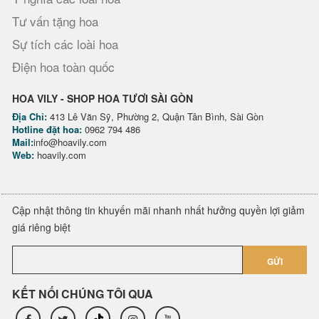
Tư vấn tặng hoa
Sự tích các loài hoa
Điện hoa toàn quốc
HOA VILY - SHOP HOA TƯƠI SÀI GÒN
Địa Chỉ:
413 Lê Văn Sỹ, Phường 2, Quận Tân Bình, Sài Gòn
Hotline đặt hoa:
0962 794 486
Mail:
info@hoavily.com
Web:
hoavily.com
Cập nhật thông tin khuyến mãi nhanh nhất hưởng quyền lợi giảm
giá riêng biệt
GỬI
KẾT NỐI CHÚNG TÔI QUA