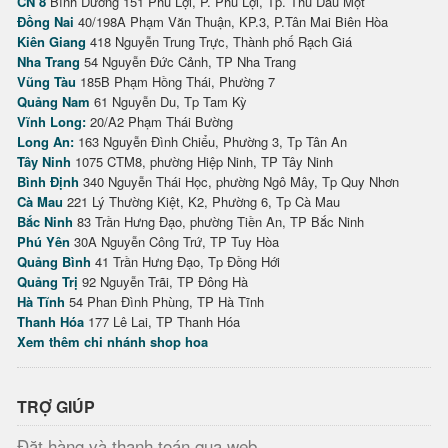
CN 8
Bình Dương 151 Phú Lợi, P. Phú Lợi, Tp. Thủ Dầu Một
Đồng Nai
40/198A Phạm Văn Thuận, KP.3, P.Tân Mai Biên Hòa
Kiên Giang
418 Nguyễn Trung Trực, Thành phố Rạch Giá
Nha Trang
54 Nguyễn Đức Cảnh, TP Nha Trang
Vũng Tàu
185B Phạm Hồng Thái, Phường 7
Quảng Nam
61 Nguyễn Du, Tp Tam Kỳ
Vĩnh Long:
20/A2 Phạm Thái Bường
Long An:
163 Nguyễn Đình Chiểu, Phường 3, Tp Tân An
Tây Ninh
1075 CTM8, phường Hiệp Ninh, TP Tây Ninh
Bình Định
340 Nguyễn Thái Học, phường Ngô Mây, Tp Quy Nhơn
Cà Mau
221 Lý Thường Kiệt, K2, Phường 6, Tp Cà Mau
Bắc Ninh
83 Trần Hưng Đạo, phường Tiền An, TP Bắc Ninh
Phú Yên
30A Nguyễn Công Trứ, TP Tuy Hòa
Quảng Bình
41 Trần Hưng Đạo, Tp Đồng Hới
Quảng Trị
92 Nguyễn Trãi, TP Đông Hà
Hà Tĩnh
54 Phan Đình Phùng, TP Hà Tĩnh
Thanh Hóa
177 Lê Lai, TP Thanh Hóa
Xem thêm chi nhánh shop hoa
TRỢ GIÚP
Đặt hàng và thanh toán qua web