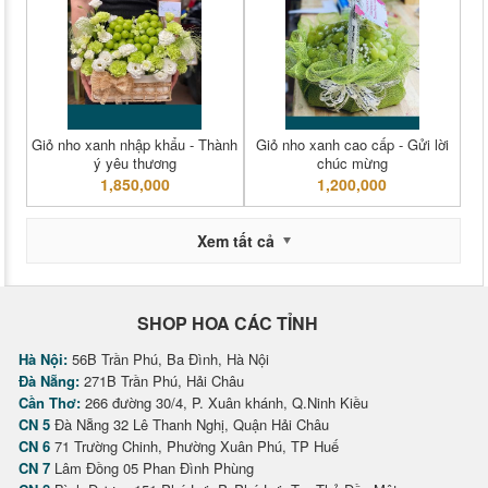
Giỏ nho xanh nhập khẩu - Thành
Giỏ nho xanh cao cấp - Gửi lời
ý yêu thương
chúc mừng
1,850,000
1,200,000
Xem tất cả
SHOP HOA CÁC TỈNH
Hà Nội:
56B Trần Phú, Ba Đình, Hà Nội
Đà Nẵng:
271B Trần Phú, Hải Châu
Cần Thơ:
266 đường 30/4, P. Xuân khánh, Q.Ninh Kiều
CN 5
Đà Nẵng 32 Lê Thanh Nghị, Quận Hải Châu
CN 6
71 Trường Chinh, Phường Xuân Phú, TP Huế
CN 7
Lâm Đồng 05 Phan Đình Phùng