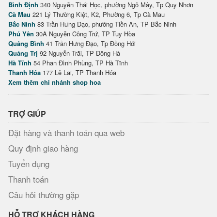
Bình Định
340 Nguyễn Thái Học, phường Ngô Mây, Tp Quy Nhơn
Cà Mau
221 Lý Thường Kiệt, K2, Phường 6, Tp Cà Mau
Bắc Ninh
83 Trần Hưng Đạo, phường Tiền An, TP Bắc Ninh
Phú Yên
30A Nguyễn Công Trứ, TP Tuy Hòa
Quảng Bình
41 Trần Hưng Đạo, Tp Đồng Hới
Quảng Trị
92 Nguyễn Trãi, TP Đông Hà
Hà Tĩnh
54 Phan Đình Phùng, TP Hà Tĩnh
Thanh Hóa
177 Lê Lai, TP Thanh Hóa
Xem thêm chi nhánh shop hoa
TRỢ GIÚP
Đặt hàng và thanh toán qua web
Quy định giao hàng
Tuyển dụng
Thanh toán
Câu hỏi thường gặp
HỖ TRỢ KHÁCH HÀNG