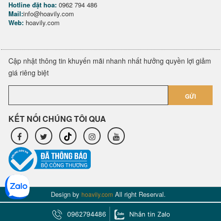
Hotline đặt hoa:
0962 794 486
Mail:
info@hoavily.com
Web:
hoavily.com
Cập nhật thông tin khuyến mãi nhanh nhất hưởng quyền lợi giảm
giá riêng biệt
GỬI
KẾT NỐI CHÚNG TÔI QUA
Design by
All right Reserval.
hoavily.com
0962794486
Nhắn tin Zalo