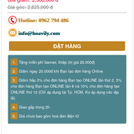
Giá gốc: 2,825,000 đ
Hotline:
0962 794 486
info@hoavily.com
ĐẶT HÀNG
1.
Tặng miễn phí banner, thiệp (trị giá 20.000đ)
2.
Giảm ngay 20.000đ khi Bạn tạo đơn hàng Online
3.
Giảm tiếp 3% cho đơn hàng Bạn tạo ONLINE lần thứ 2, 5%
cho đơn hàng Bạn tạo ONLINE lần 6 và 10% cho đơn hàng tạo
ONLINE thứ 12 (Chỉ áp dụng tại Tp. HCM, Ko áp dụng các dịp
lễ)
4.
Giao gấp trong 2h
5.
Giá chưa bao gồm hoá đơn điện tử