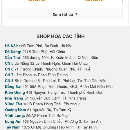
Xem tất cả
SHOP HOA CÁC TỈNH
Hà Nội:
56B Trần Phú, Ba Đình, Hà Nội
Đà Nẵng:
271B Trần Phú, Hải Châu
Cần Thơ:
266 đường 30/4, P. Xuân khánh, Q.Ninh Kiều
CN 5
Đà Nẵng 32 Lê Thanh Nghị, Quận Hải Châu
CN 6
71 Trường Chinh, Phường Xuân Phú, TP Huế
CN 7
Lâm Đồng 05 Phan Đình Phùng
CN 8
Bình Dương 151 Phú Lợi, P. Phú Lợi, Tp. Thủ Dầu Một
Đồng Nai
40/198A Phạm Văn Thuận, KP.3, P.Tân Mai Biên Hòa
Kiên Giang
418 Nguyễn Trung Trực, Thành phố Rạch Giá
Nha Trang
54 Nguyễn Đức Cảnh, TP Nha Trang
Vũng Tàu
185B Phạm Hồng Thái, Phường 7
Quảng Nam
61 Nguyễn Du, Tp Tam Kỳ
Vĩnh Long:
20/A2 Phạm Thái Bường
Long An:
163 Nguyễn Đình Chiểu, Phường 3, Tp Tân An
Tây Ninh
1075 CTM8, phường Hiệp Ninh, TP Tây Ninh