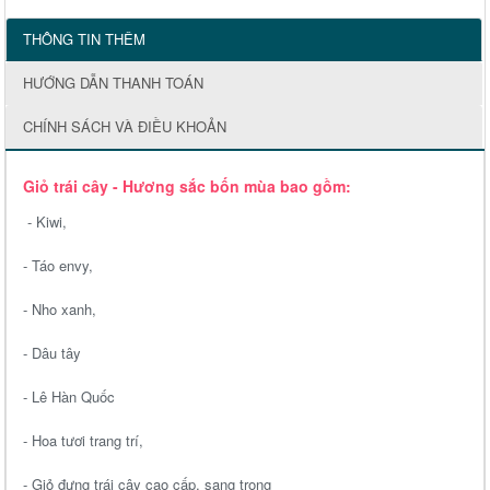
THÔNG TIN THÊM
HƯỚNG DẪN THANH TOÁN
CHÍNH SÁCH VÀ ĐIỀU KHOẢN
Giỏ trái cây - Hương sắc bốn mùa bao gồm:
- Kiwi,
- Táo envy,
- Nho xanh,
- Dâu tây
- Lê Hàn Quốc
- Hoa tươi trang trí,
- Giỏ đựng trái cây cao cấp, sang trọng