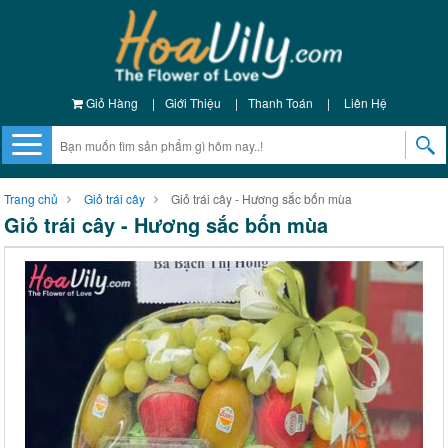
Giỏ Hàng
|
Giới Thiệu
|
Thanh Toán
|
Liên Hệ
Trang chủ
Giỏ trái cây
Giỏ trái cây - Hương sắc bốn mùa
Giỏ trái cây - Hương sắc bốn mùa