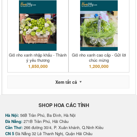
Giỏ nho xanh nhập khẩu - Thành
Giỏ nho xanh cao cấp - Gửi lời
ý yêu thương
chúc mừng
1,850,000
1,200,000
Xem tất cả
SHOP HOA CÁC TỈNH
Hà Nội:
56B Trần Phú, Ba Đình, Hà Nội
Đà Nẵng:
271B Trần Phú, Hải Châu
Cần Thơ:
266 đường 30/4, P. Xuân khánh, Q.Ninh Kiều
CN 5
Đà Nẵng 32 Lê Thanh Nghị, Quận Hải Châu