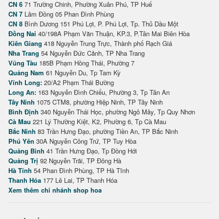
CN 6
71 Trường Chinh, Phường Xuân Phú, TP Huế
CN 7
Lâm Đồng 05 Phan Đình Phùng
CN 8
Bình Dương 151 Phú Lợi, P. Phú Lợi, Tp. Thủ Dầu Một
Đồng Nai
40/198A Phạm Văn Thuận, KP.3, P.Tân Mai Biên Hòa
Kiên Giang
418 Nguyễn Trung Trực, Thành phố Rạch Giá
Nha Trang
54 Nguyễn Đức Cảnh, TP Nha Trang
Vũng Tàu
185B Phạm Hồng Thái, Phường 7
Quảng Nam
61 Nguyễn Du, Tp Tam Kỳ
Vĩnh Long:
20/A2 Phạm Thái Bường
Long An:
163 Nguyễn Đình Chiểu, Phường 3, Tp Tân An
Tây Ninh
1075 CTM8, phường Hiệp Ninh, TP Tây Ninh
Bình Định
340 Nguyễn Thái Học, phường Ngô Mây, Tp Quy Nhơn
Cà Mau
221 Lý Thường Kiệt, K2, Phường 6, Tp Cà Mau
Bắc Ninh
83 Trần Hưng Đạo, phường Tiền An, TP Bắc Ninh
Phú Yên
30A Nguyễn Công Trứ, TP Tuy Hòa
Quảng Bình
41 Trần Hưng Đạo, Tp Đồng Hới
Quảng Trị
92 Nguyễn Trãi, TP Đông Hà
Hà Tĩnh
54 Phan Đình Phùng, TP Hà Tĩnh
Thanh Hóa
177 Lê Lai, TP Thanh Hóa
Xem thêm chi nhánh shop hoa