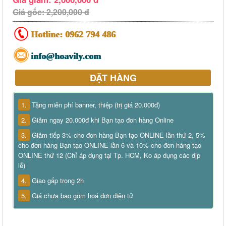
Giá gốc: 2,200,000 đ
Hotline:
0962 794 486
info@hoavily.com
ĐẶT HÀNG
1.
Tặng miễn phí banner, thiệp (trị giá 20.000đ)
2.
Giảm ngay 20.000đ khi Bạn tạo đơn hàng Online
3.
Giảm tiếp 3% cho đơn hàng Bạn tạo ONLINE lần thứ 2, 5%
cho đơn hàng Bạn tạo ONLINE lần 6 và 10% cho đơn hàng tạo
ONLINE thứ 12 (Chỉ áp dụng tại Tp. HCM, Ko áp dụng các dịp
lễ)
4.
Giao gấp trong 2h
5.
Giá chưa bao gồm hoá đơn điện tử