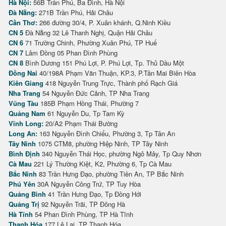
Hà Nội:
56B Trần Phú, Ba Đình, Hà Nội
Đà Nẵng:
271B Trần Phú, Hải Châu
Cần Thơ:
266 đường 30/4, P. Xuân khánh, Q.Ninh Kiều
CN 5
Đà Nẵng 32 Lê Thanh Nghị, Quận Hải Châu
CN 6
71 Trường Chinh, Phường Xuân Phú, TP Huế
CN 7
Lâm Đồng 05 Phan Đình Phùng
CN 8
Bình Dương 151 Phú Lợi, P. Phú Lợi, Tp. Thủ Dầu Một
Đồng Nai
40/198A Phạm Văn Thuận, KP.3, P.Tân Mai Biên Hòa
Kiên Giang
418 Nguyễn Trung Trực, Thành phố Rạch Giá
Nha Trang
54 Nguyễn Đức Cảnh, TP Nha Trang
Vũng Tàu
185B Phạm Hồng Thái, Phường 7
Quảng Nam
61 Nguyễn Du, Tp Tam Kỳ
Vĩnh Long:
20/A2 Phạm Thái Bường
Long An:
163 Nguyễn Đình Chiểu, Phường 3, Tp Tân An
Tây Ninh
1075 CTM8, phường Hiệp Ninh, TP Tây Ninh
Bình Định
340 Nguyễn Thái Học, phường Ngô Mây, Tp Quy Nhơn
Cà Mau
221 Lý Thường Kiệt, K2, Phường 6, Tp Cà Mau
Bắc Ninh
83 Trần Hưng Đạo, phường Tiền An, TP Bắc Ninh
Phú Yên
30A Nguyễn Công Trứ, TP Tuy Hòa
Quảng Bình
41 Trần Hưng Đạo, Tp Đồng Hới
Quảng Trị
92 Nguyễn Trãi, TP Đông Hà
Hà Tĩnh
54 Phan Đình Phùng, TP Hà Tĩnh
Thanh Hóa
177 Lê Lai, TP Thanh Hóa