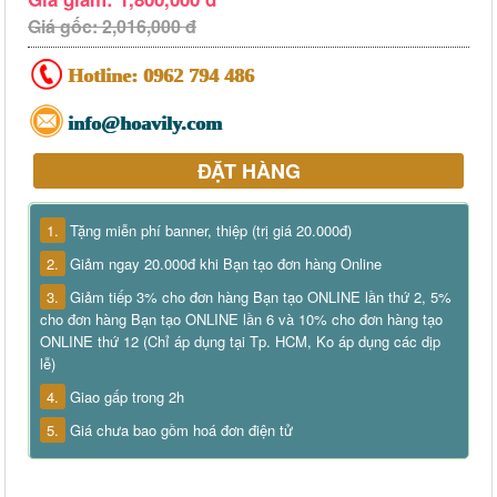
Giá gốc: 2,016,000 đ
Hotline:
0962 794 486
info@hoavily.com
ĐẶT HÀNG
1.
Tặng miễn phí banner, thiệp (trị giá 20.000đ)
2.
Giảm ngay 20.000đ khi Bạn tạo đơn hàng Online
3.
Giảm tiếp 3% cho đơn hàng Bạn tạo ONLINE lần thứ 2, 5%
cho đơn hàng Bạn tạo ONLINE lần 6 và 10% cho đơn hàng tạo
ONLINE thứ 12 (Chỉ áp dụng tại Tp. HCM, Ko áp dụng các dịp
lễ)
4.
Giao gấp trong 2h
5.
Giá chưa bao gồm hoá đơn điện tử