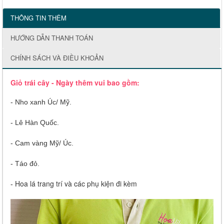
THÔNG TIN THÊM
HƯỚNG DẪN THANH TOÁN
CHÍNH SÁCH VÀ ĐIỀU KHOẢN
Giỏ trái cây - Ngày thêm vui bao gồm:
- Nho xanh Úc/ Mỹ.
- Lê Hàn Quốc.
- Cam vàng Mỹ/ Úc.
- Táo đỏ.
Hoa lá trang trí và các phụ kiện đi kèm
-