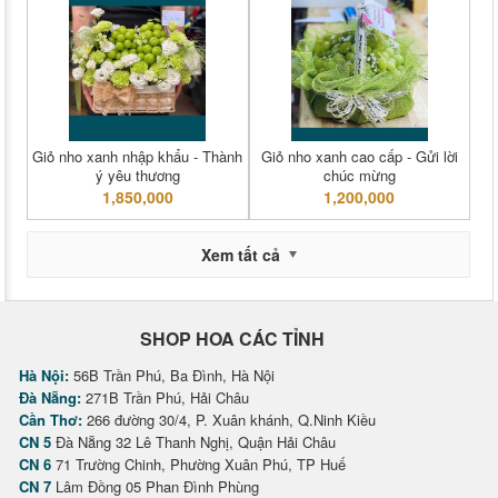
Giỏ nho xanh nhập khẩu - Thành
Giỏ nho xanh cao cấp - Gửi lời
ý yêu thương
chúc mừng
1,850,000
1,200,000
Xem tất cả
SHOP HOA CÁC TỈNH
Hà Nội:
56B Trần Phú, Ba Đình, Hà Nội
Đà Nẵng:
271B Trần Phú, Hải Châu
Cần Thơ:
266 đường 30/4, P. Xuân khánh, Q.Ninh Kiều
CN 5
Đà Nẵng 32 Lê Thanh Nghị, Quận Hải Châu
CN 6
71 Trường Chinh, Phường Xuân Phú, TP Huế
CN 7
Lâm Đồng 05 Phan Đình Phùng