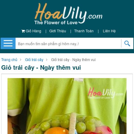
Giỏ Hàng
|
Giới Thiệu
|
Thanh Toán
|
Liên Hệ
Trang chủ
Giỏ trái cây
Giỏ trái cây - Ngày thêm vui
Giỏ trái cây - Ngày thêm vui