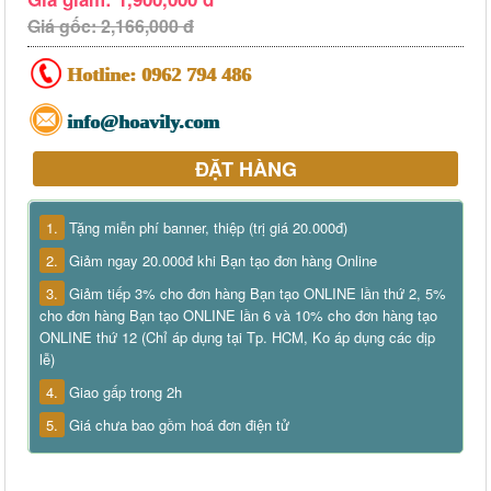
Giá gốc: 2,166,000 đ
Hotline:
0962 794 486
info@hoavily.com
ĐẶT HÀNG
1.
Tặng miễn phí banner, thiệp (trị giá 20.000đ)
2.
Giảm ngay 20.000đ khi Bạn tạo đơn hàng Online
3.
Giảm tiếp 3% cho đơn hàng Bạn tạo ONLINE lần thứ 2, 5%
cho đơn hàng Bạn tạo ONLINE lần 6 và 10% cho đơn hàng tạo
ONLINE thứ 12 (Chỉ áp dụng tại Tp. HCM, Ko áp dụng các dịp
lễ)
4.
Giao gấp trong 2h
5.
Giá chưa bao gồm hoá đơn điện tử