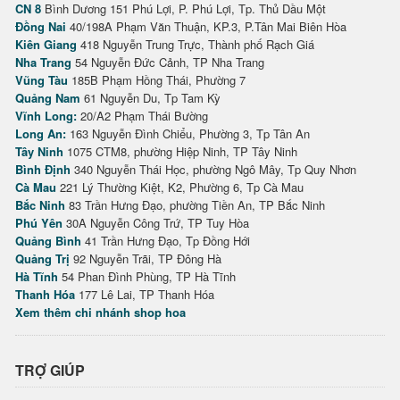
CN 8
Bình Dương 151 Phú Lợi, P. Phú Lợi, Tp. Thủ Dầu Một
Đồng Nai
40/198A Phạm Văn Thuận, KP.3, P.Tân Mai Biên Hòa
Kiên Giang
418 Nguyễn Trung Trực, Thành phố Rạch Giá
Nha Trang
54 Nguyễn Đức Cảnh, TP Nha Trang
Vũng Tàu
185B Phạm Hồng Thái, Phường 7
Quảng Nam
61 Nguyễn Du, Tp Tam Kỳ
Vĩnh Long:
20/A2 Phạm Thái Bường
Long An:
163 Nguyễn Đình Chiểu, Phường 3, Tp Tân An
Tây Ninh
1075 CTM8, phường Hiệp Ninh, TP Tây Ninh
Bình Định
340 Nguyễn Thái Học, phường Ngô Mây, Tp Quy Nhơn
Cà Mau
221 Lý Thường Kiệt, K2, Phường 6, Tp Cà Mau
Bắc Ninh
83 Trần Hưng Đạo, phường Tiền An, TP Bắc Ninh
Phú Yên
30A Nguyễn Công Trứ, TP Tuy Hòa
Quảng Bình
41 Trần Hưng Đạo, Tp Đồng Hới
Quảng Trị
92 Nguyễn Trãi, TP Đông Hà
Hà Tĩnh
54 Phan Đình Phùng, TP Hà Tĩnh
Thanh Hóa
177 Lê Lai, TP Thanh Hóa
Xem thêm chi nhánh shop hoa
TRỢ GIÚP