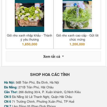
Giỏ nho xanh nhập khẩu - Thành
Giỏ nho xanh cao cấp - Gửi lời
ý yêu thương
chúc mừng
1,850,000
1,200,000
Xem tất cả
SHOP HOA CÁC TỈNH
Hà Nội:
56B Trần Phú, Ba Đình, Hà Nội
Đà Nẵng:
271B Trần Phú, Hải Châu
Cần Thơ:
266 đường 30/4, P. Xuân khánh, Q.Ninh Kiều
CN 5
Đà Nẵng 32 Lê Thanh Nghị, Quận Hải Châu
CN 6
71 Trường Chinh, Phường Xuân Phú, TP Huế
CN 7
Lâm Đồng 05 Phan Đình Phùng