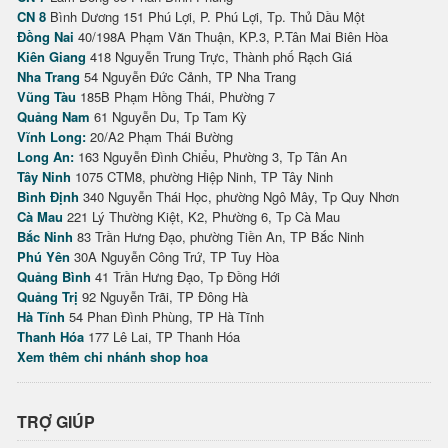
CN 8
Bình Dương 151 Phú Lợi, P. Phú Lợi, Tp. Thủ Dầu Một
Đồng Nai
40/198A Phạm Văn Thuận, KP.3, P.Tân Mai Biên Hòa
Kiên Giang
418 Nguyễn Trung Trực, Thành phố Rạch Giá
Nha Trang
54 Nguyễn Đức Cảnh, TP Nha Trang
Vũng Tàu
185B Phạm Hồng Thái, Phường 7
Quảng Nam
61 Nguyễn Du, Tp Tam Kỳ
Vĩnh Long:
20/A2 Phạm Thái Bường
Long An:
163 Nguyễn Đình Chiểu, Phường 3, Tp Tân An
Tây Ninh
1075 CTM8, phường Hiệp Ninh, TP Tây Ninh
Bình Định
340 Nguyễn Thái Học, phường Ngô Mây, Tp Quy Nhơn
Cà Mau
221 Lý Thường Kiệt, K2, Phường 6, Tp Cà Mau
Bắc Ninh
83 Trần Hưng Đạo, phường Tiền An, TP Bắc Ninh
Phú Yên
30A Nguyễn Công Trứ, TP Tuy Hòa
Quảng Bình
41 Trần Hưng Đạo, Tp Đồng Hới
Quảng Trị
92 Nguyễn Trãi, TP Đông Hà
Hà Tĩnh
54 Phan Đình Phùng, TP Hà Tĩnh
Thanh Hóa
177 Lê Lai, TP Thanh Hóa
Xem thêm chi nhánh shop hoa
TRỢ GIÚP