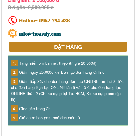
Giá gốc: 2,900,000 đ
Hotline:
0962 794 486
info@hoavily.com
ĐẶT HÀNG
1.
Tặng miễn phí banner, thiệp (trị giá 20.000đ)
2.
Giảm ngay 20.000đ khi Bạn tạo đơn hàng Online
3.
Giảm tiếp 3% cho đơn hàng Bạn tạo ONLINE lần thứ 2, 5%
cho đơn hàng Bạn tạo ONLINE lần 6 và 10% cho đơn hàng tạo
ONLINE thứ 12 (Chỉ áp dụng tại Tp. HCM, Ko áp dụng các dịp
lễ)
4.
Giao gấp trong 2h
5.
Giá chưa bao gồm hoá đơn điện tử