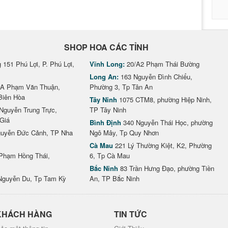
SHOP HOA CÁC TỈNH
151 Phú Lợi, P. Phú Lợi,
Vĩnh Long:
20/A2 Phạm Thái Bường
Long An:
163 Nguyễn Đình Chiểu,
A Phạm Văn Thuận,
Phường 3, Tp Tân An
Biên Hòa
Tây Ninh
1075 CTM8, phường Hiệp Ninh,
Nguyễn Trung Trực,
TP Tây Ninh
Giá
Bình Định
340 Nguyễn Thái Học, phường
uyễn Đức Cảnh, TP Nha
Ngô Mây, Tp Quy Nhơn
Cà Mau
221 Lý Thường Kiệt, K2, Phường
Phạm Hồng Thái,
6, Tp Cà Mau
Bắc Ninh
83 Trần Hưng Đạo, phường Tiền
Nguyễn Du, Tp Tam Kỳ
An, TP Bắc Ninh
KHÁCH HÀNG
TIN TỨC