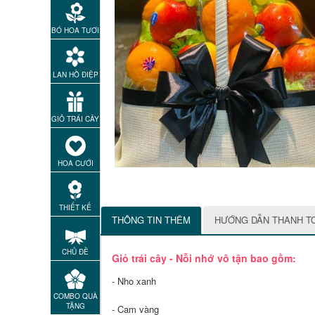
BÓ HOA TƯƠI
LAN HỒ ĐIỆP
GIỎ TRÁI CÂY
HOA CƯỚI
THIẾT KẾ
THÔNG TIN THÊM
HƯỚNG DẪN THANH T
CHỦ ĐỀ
Giỏ trái cây - Nỗi nhớ vô tận bao gồm:
- Nho xanh
COMBO QUÀ
TẶNG
- Cam vàng