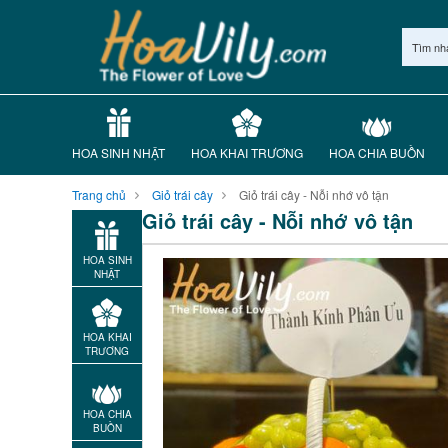
Tìm nh
HOA SINH NHẬT
HOA KHAI TRƯƠNG
HOA CHIA BUỒN
Trang chủ
Giỏ trái cây
Giỏ trái cây - Nỗi nhớ vô tận
Giỏ trái cây - Nỗi nhớ vô tận
HOA SINH
NHẬT
HOA KHAI
TRƯƠNG
HOA CHIA
BUỒN