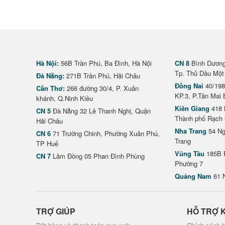
Hà Nội:
56B Trần Phú, Ba Đình, Hà Nội
CN 8
Bình Dương 
Tp. Thủ Dầu Một
Đà Nẵng:
271B Trần Phú, Hải Châu
Đồng Nai
40/198
Cần Thơ:
266 đường 30/4, P. Xuân
KP.3, P.Tân Mai 
khánh, Q.Ninh Kiều
Kiên Giang
418 
CN 5
Đà Nẵng 32 Lê Thanh Nghị, Quận
Thành phố Rạch 
Hải Châu
Nha Trang
54 Ng
CN 6
71 Trường Chinh, Phường Xuân Phú,
Trang
TP Huế
Vũng Tàu
185B 
CN 7
Lâm Đồng 05 Phan Đình Phùng
Phường 7
Quảng Nam
61 
TRỢ GIÚP
HỖ TRỢ 