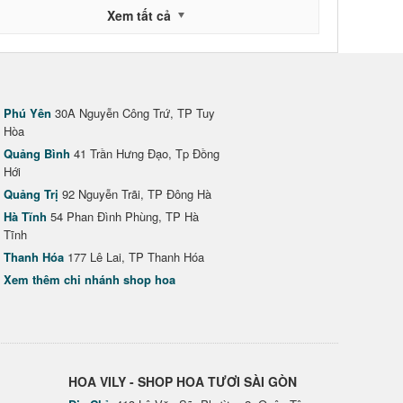
Xem tất cả
Phú Yên
30A Nguyễn Công Trứ, TP Tuy
Hòa
Quảng Bình
41 Trần Hưng Đạo, Tp Đồng
Hới
Quảng Trị
92 Nguyễn Trãi, TP Đông Hà
Hà Tĩnh
54 Phan Đình Phùng, TP Hà
Tĩnh
Thanh Hóa
177 Lê Lai, TP Thanh Hóa
Xem thêm chi nhánh shop hoa
HOA VILY - SHOP HOA TƯƠI SÀI GÒN