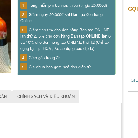
1.
Tặng miễn phí banner, thiệp (trị giá 20.000đ)
GỢI
2.
Giảm ngay 20.000đ khi Bạn tạo đơn hàng
Online
3.
Giảm tiếp 3% cho đơn hàng Bạn tạo ONLINE
lần thứ 2, 5% cho đơn hàng Bạn tạo ONLINE lần 6
và 10% cho đơn hàng tạo ONLINE thứ 12 (Chỉ áp
dụng tại Tp. HCM, Ko áp dụng các dịp lễ)
4.
Giao gấp trong 2h
5.
Giá chưa bao gồm hoá đơn điện tử
GTC
OÁN
CHÍNH SÁCH VÀ ĐIỀU KHOẢN