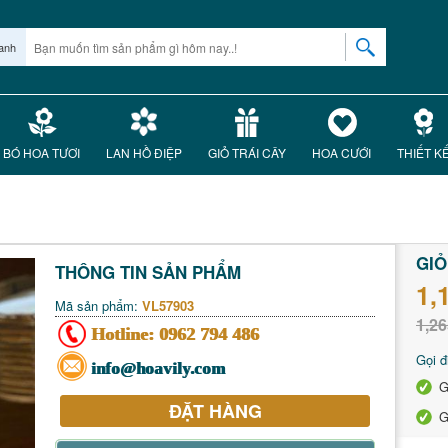
anh
BÓ HOA TƯƠI
LAN HỒ ĐIỆP
GIỎ TRÁI CÂY
HOA CƯỚI
THIẾT K
GIỎ
THÔNG TIN SẢN PHẨM
1,
Mã sản phẩm:
VL57903
1,26
Hotline:
0962 794 486
Gọi đ
info@hoavily.com
G
ĐẶT HÀNG
G