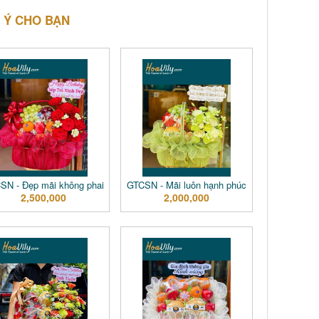
 Ý CHO BẠN
SN - Đẹp mãi không phai
GTCSN - Mãi luôn hạnh phúc
2,500,000
2,000,000