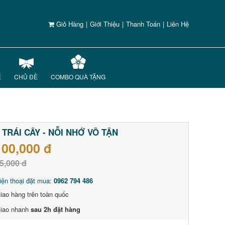
Giỏ Hàng
|
Giới Thiệu
|
Thanh Toán
|
Liên Hệ
Ế
CHỦ ĐỀ
COMBO QUÀ TẶNG
 TRÁI CÂY - NỖI NHỚ VÔ TẬN
100,000 đ
5,000 đ
iện thoại đặt mua:
0962 794 486
iao hàng trên toàn quốc
iao nhanh
sau 2h đặt hàng