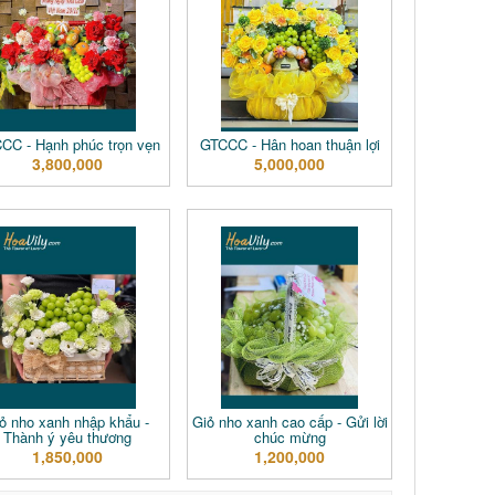
CC - Hạnh phúc trọn vẹn
GTCCC - Hân hoan thuận lợi
3,800,000
5,000,000
ỏ nho xanh nhập khẩu -
Giỏ nho xanh cao cấp - Gửi lời
Thành ý yêu thương
chúc mừng
1,850,000
1,200,000