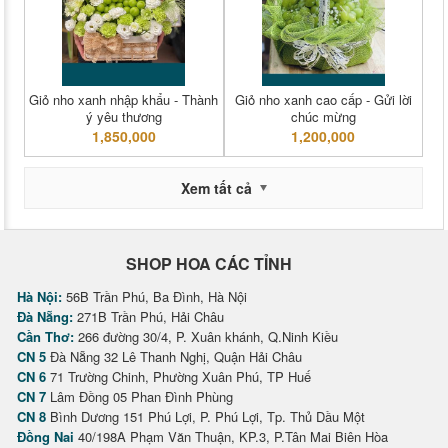
Giỏ nho xanh nhập khẩu - Thành
Giỏ nho xanh cao cấp - Gửi lời
ý yêu thương
chúc mừng
1,850,000
1,200,000
Xem tất cả
SHOP HOA CÁC TỈNH
Hà Nội:
56B Trần Phú, Ba Đình, Hà Nội
Đà Nẵng:
271B Trần Phú, Hải Châu
Cần Thơ:
266 đường 30/4, P. Xuân khánh, Q.Ninh Kiều
CN 5
Đà Nẵng 32 Lê Thanh Nghị, Quận Hải Châu
CN 6
71 Trường Chinh, Phường Xuân Phú, TP Huế
CN 7
Lâm Đồng 05 Phan Đình Phùng
CN 8
Bình Dương 151 Phú Lợi, P. Phú Lợi, Tp. Thủ Dầu Một
Đồng Nai
40/198A Phạm Văn Thuận, KP.3, P.Tân Mai Biên Hòa