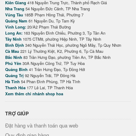
Kiên Giang
418 Nguyễn Trung Trực, Thành phố Rạch Giá
Nha Trang
54 Nguyễn Đức Cảnh, TP Nha Trang
Vũng Tàu
185B Phạm Hồng Thái, Phường 7
Quảng Nam
61 Nguyễn Du, Tp Tam Kỳ
Vĩnh Long:
20/A2 Phạm Thái Bường
Long An:
163 Nguyễn Đình Chiểu, Phường 3, Tp Tân An
Tây Ninh
1075 CTM8, phường Hiệp Ninh, TP Tây Ninh
Bình Định
340 Nguyễn Thái Học, phường Ngô Mây, Tp Quy Nhơn
Cà Mau
221 Lý Thường Kiệt, K2, Phường 6, Tp Cà Mau
Bắc Ninh
83 Trần Hưng Đạo, phường Tiền An, TP Bắc Ninh
Phú Yên
30A Nguyễn Công Trứ, TP Tuy Hòa
Quảng Bình
41 Trần Hưng Đạo, Tp Đồng Hới
Quảng Trị
92 Nguyễn Trãi, TP Đông Hà
Hà Tĩnh
54 Phan Đình Phùng, TP Hà Tĩnh
Thanh Hóa
177 Lê Lai, TP Thanh Hóa
Xem thêm chi nhánh shop hoa
TRỢ GIÚP
Đặt hàng và thanh toán qua web
Quy định giao hàng