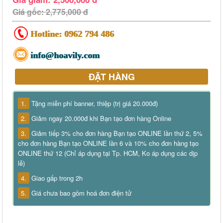
Giá gốc: 2,775,000 đ
Hotline:
0962 794 486
info@hoavily.com
ĐẶT HÀNG
1.
Tặng miễn phí banner, thiệp (trị giá 20.000đ)
2.
Giảm ngay 20.000đ khi Bạn tạo đơn hàng Online
3.
Giảm tiếp 3% cho đơn hàng Bạn tạo ONLINE lần thứ 2, 5%
cho đơn hàng Bạn tạo ONLINE lần 6 và 10% cho đơn hàng tạo
ONLINE thứ 12 (Chỉ áp dụng tại Tp. HCM, Ko áp dụng các dịp
lễ)
4.
Giao gấp trong 2h
5.
Giá chưa bao gồm hoá đơn điện tử