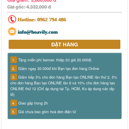
Giá gốc: 4,332,000 đ
Hotline:
0962 794 486
info@hoavily.com
ĐẶT HÀNG
1.
Tặng miễn phí banner, thiệp (trị giá 20.000đ)
2.
Giảm ngay 20.000đ khi Bạn tạo đơn hàng Online
3.
Giảm tiếp 3% cho đơn hàng Bạn tạo ONLINE lần thứ 2, 5%
cho đơn hàng Bạn tạo ONLINE lần 6 và 10% cho đơn hàng tạo
ONLINE thứ 12 (Chỉ áp dụng tại Tp. HCM, Ko áp dụng các dịp
lễ)
4.
Giao gấp trong 2h
5.
Giá chưa bao gồm hoá đơn điện tử