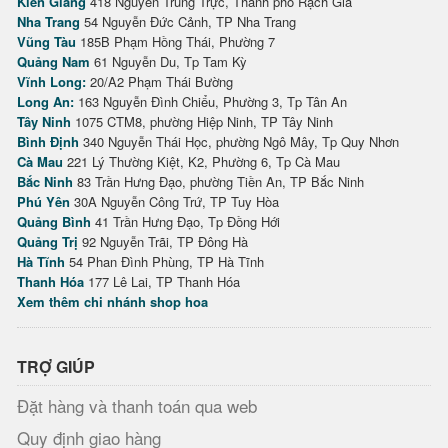
Kiên Giang
418 Nguyễn Trung Trực, Thành phố Rạch Giá
Nha Trang
54 Nguyễn Đức Cảnh, TP Nha Trang
Vũng Tàu
185B Phạm Hồng Thái, Phường 7
Quảng Nam
61 Nguyễn Du, Tp Tam Kỳ
Vĩnh Long:
20/A2 Phạm Thái Bường
Long An:
163 Nguyễn Đình Chiểu, Phường 3, Tp Tân An
Tây Ninh
1075 CTM8, phường Hiệp Ninh, TP Tây Ninh
Bình Định
340 Nguyễn Thái Học, phường Ngô Mây, Tp Quy Nhơn
Cà Mau
221 Lý Thường Kiệt, K2, Phường 6, Tp Cà Mau
Bắc Ninh
83 Trần Hưng Đạo, phường Tiền An, TP Bắc Ninh
Phú Yên
30A Nguyễn Công Trứ, TP Tuy Hòa
Quảng Bình
41 Trần Hưng Đạo, Tp Đồng Hới
Quảng Trị
92 Nguyễn Trãi, TP Đông Hà
Hà Tĩnh
54 Phan Đình Phùng, TP Hà Tĩnh
Thanh Hóa
177 Lê Lai, TP Thanh Hóa
Xem thêm chi nhánh shop hoa
TRỢ GIÚP
Đặt hàng và thanh toán qua web
Quy định giao hàng