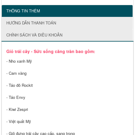
THÔNG TIN THÊM
HƯỚNG DẪN THANH TOÁN
CHÍNH SÁCH VÀ ĐIỀU KHOẢN
Giỏ trái cây - Sức sống căng tràn bao gồm:
- Nho xanh Mỹ
- Cam vàng
- Táo đỏ Rockit
- Táo Envy
- Kiwi Zespri
- Việt quất Mỹ
- Giỏ đựng trái cây cao cấp, sang trọng