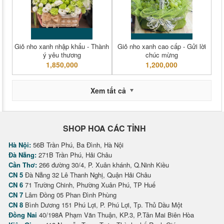
Giỏ nho xanh nhập khẩu - Thành
Giỏ nho xanh cao cấp - Gửi lời
ý yêu thương
chúc mừng
1,850,000
1,200,000
Xem tất cả
SHOP HOA CÁC TỈNH
Hà Nội:
56B Trần Phú, Ba Đình, Hà Nội
Đà Nẵng:
271B Trần Phú, Hải Châu
Cần Thơ:
266 đường 30/4, P. Xuân khánh, Q.Ninh Kiều
CN 5
Đà Nẵng 32 Lê Thanh Nghị, Quận Hải Châu
CN 6
71 Trường Chinh, Phường Xuân Phú, TP Huế
CN 7
Lâm Đồng 05 Phan Đình Phùng
CN 8
Bình Dương 151 Phú Lợi, P. Phú Lợi, Tp. Thủ Dầu Một
Đồng Nai
40/198A Phạm Văn Thuận, KP.3, P.Tân Mai Biên Hòa