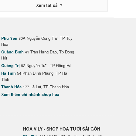
Xem tất cả
Phú Yên
30A Nguyễn Công Trứ, TP Tuy
Hòa
Quảng Bình
41 Trần Hưng Đạo, Tp Đồng
Hới
Quảng Trị
92 Nguyễn Trãi, TP Đông Hà
Hà Tĩnh
54 Phan Đình Phùng, TP Hà
Tĩnh
Thanh Hóa
177 Lê Lai, TP Thanh Hóa
Xem thêm chi nhánh shop hoa
HOA VILY - SHOP HOA TƯƠI SÀI GÒN