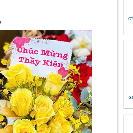
GT
ng
GT