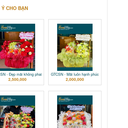
 Ý CHO BẠN
SN - Đẹp mãi không phai
GTCSN - Mãi luôn hạnh phúc
2,500,000
2,000,000