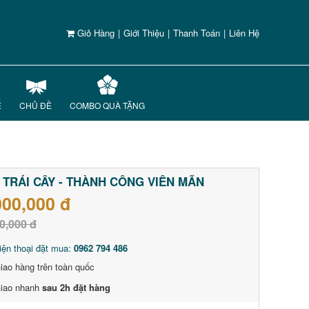
Giỏ Hàng
|
Giới Thiệu
|
Thanh Toán
|
Liên Hệ
Ế
CHỦ ĐỀ
COMBO QUÀ TẶNG
 TRÁI CÂY - THÀNH CÔNG VIÊN MÃN
000,000 đ
0,000 đ
iện thoại đặt mua:
0962 794 486
iao hàng trên toàn quốc
iao nhanh
sau 2h đặt hàng