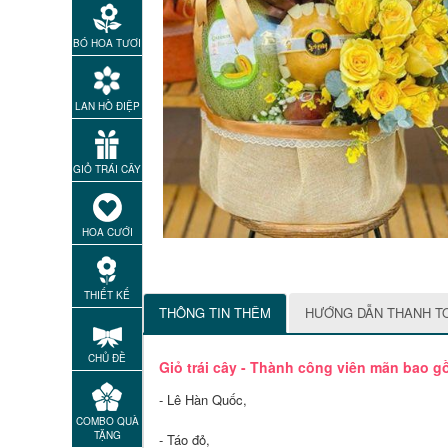
BÓ HOA TƯƠI
LAN HỒ ĐIỆP
GIỎ TRÁI CÂY
HOA CƯỚI
THIẾT KẾ
THÔNG TIN THÊM
HƯỚNG DẪN THANH T
CHỦ ĐỀ
Giỏ trái cây - Thành công viên mãn bao g
- Lê Hàn Quốc,
COMBO QUÀ
TẶNG
- Táo đỏ,