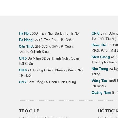
Hà Nội:
56B Trần Phú, Ba Đình, Hà Nội
CN 8
Bình Dương 
Tp. Thủ Dầu Một
Đà Nẵng:
271B Trần Phú, Hải Châu
Đồng Nai
40/198
Cần Thơ:
266 đường 30/4, P. Xuân
KP.3, P.Tân Mai 
khánh, Q.Ninh Kiều
Kiên Giang
418 
CN 5
Đà Nẵng 32 Lê Thanh Nghị, Quận
Thành phố Rạch 
Hải Châu
Nha Trang
54 Ng
CN 6
71 Trường Chinh, Phường Xuân Phú,
Trang
TP Huế
Vũng Tàu
185B 
CN 7
Lâm Đồng 05 Phan Đình Phùng
Phường 7
Quảng Nam
61 
TRỢ GIÚP
HỖ TRỢ 