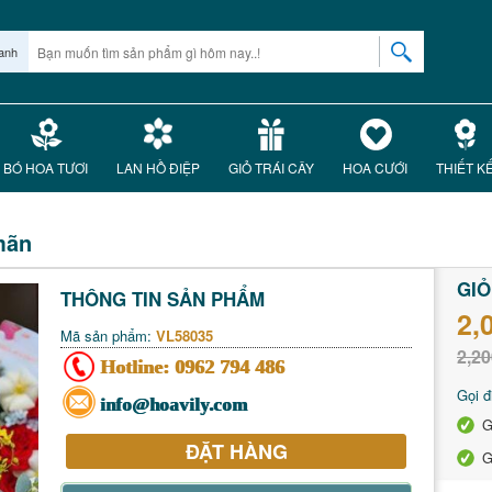
anh
BÓ HOA TƯƠI
LAN HỒ ĐIỆP
GIỎ TRÁI CÂY
HOA CƯỚI
THIẾT K
mãn
GIỎ
THÔNG TIN SẢN PHẨM
2,
Mã sản phẩm:
VL58035
2,20
Hotline:
0962 794 486
Gọi đ
info@hoavily.com
G
ĐẶT HÀNG
G