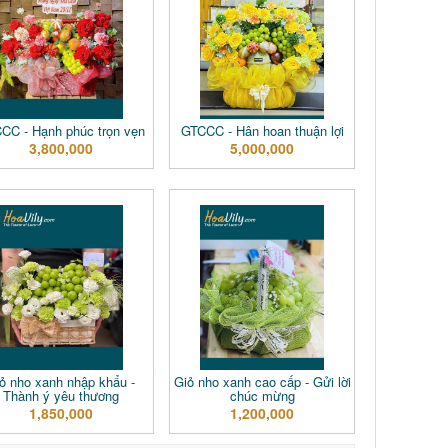
CC - Hạnh phúc trọn vẹn
GTCCC - Hân hoan thuận lợi
3,800,000
5,000,000
ỏ nho xanh nhập khẩu -
Giỏ nho xanh cao cấp - Gửi lời
Thành ý yêu thương
chúc mừng
1,850,000
1,200,000