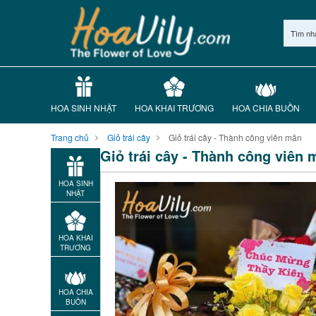
Tìm nh
HOA SINH NHẬT
HOA KHAI TRƯƠNG
HOA CHIA BUỒN
Trang chủ
Giỏ trái cây
Giỏ trái cây - Thành công viên mãn
Giỏ trái cây - Thành công viên 
HOA SINH
NHẬT
HOA KHAI
TRƯƠNG
HOA CHIA
BUỒN