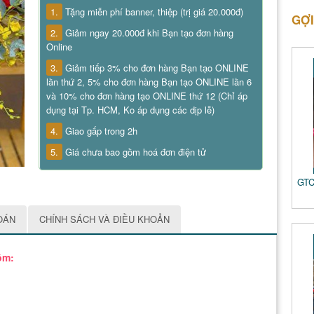
1.
Tặng miễn phí banner, thiệp (trị giá 20.000đ)
GỢI
2.
Giảm ngay 20.000đ khi Bạn tạo đơn hàng
Online
3.
Giảm tiếp 3% cho đơn hàng Bạn tạo ONLINE
lần thứ 2, 5% cho đơn hàng Bạn tạo ONLINE lần 6
và 10% cho đơn hàng tạo ONLINE thứ 12 (Chỉ áp
dụng tại Tp. HCM, Ko áp dụng các dịp lễ)
4.
Giao gấp trong 2h
5.
Giá chưa bao gồm hoá đơn điện tử
GTC
OÁN
CHÍNH SÁCH VÀ ĐIỀU KHOẢN
ồm: