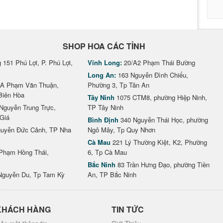
SHOP HOA CÁC TỈNH
151 Phú Lợi, P. Phú Lợi,
Vĩnh Long:
20/A2 Phạm Thái Bường
Long An:
163 Nguyễn Đình Chiểu,
A Phạm Văn Thuận,
Phường 3, Tp Tân An
Biên Hòa
Tây Ninh
1075 CTM8, phường Hiệp Ninh,
Nguyễn Trung Trực,
TP Tây Ninh
Giá
Bình Định
340 Nguyễn Thái Học, phường
uyễn Đức Cảnh, TP Nha
Ngô Mây, Tp Quy Nhơn
Cà Mau
221 Lý Thường Kiệt, K2, Phường
Phạm Hồng Thái,
6, Tp Cà Mau
Bắc Ninh
83 Trần Hưng Đạo, phường Tiền
Nguyễn Du, Tp Tam Kỳ
An, TP Bắc Ninh
KHÁCH HÀNG
TIN TỨC