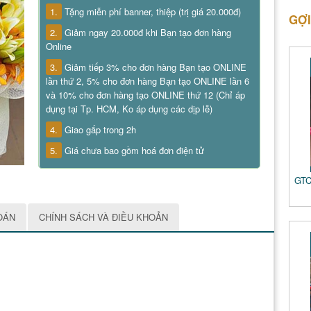
1.
Tặng miễn phí banner, thiệp (trị giá 20.000đ)
GỢI
2.
Giảm ngay 20.000đ khi Bạn tạo đơn hàng
Online
3.
Giảm tiếp 3% cho đơn hàng Bạn tạo ONLINE
lần thứ 2, 5% cho đơn hàng Bạn tạo ONLINE lần 6
và 10% cho đơn hàng tạo ONLINE thứ 12 (Chỉ áp
dụng tại Tp. HCM, Ko áp dụng các dịp lễ)
4.
Giao gấp trong 2h
5.
Giá chưa bao gồm hoá đơn điện tử
GTC
OÁN
CHÍNH SÁCH VÀ ĐIỀU KHOẢN