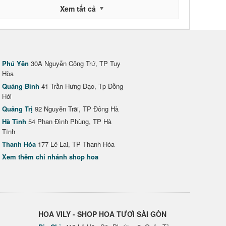
Xem tất cả
Phú Yên
30A Nguyễn Công Trứ, TP Tuy
Hòa
Quảng Bình
41 Trần Hưng Đạo, Tp Đồng
Hới
Quảng Trị
92 Nguyễn Trãi, TP Đông Hà
Hà Tĩnh
54 Phan Đình Phùng, TP Hà
Tĩnh
Thanh Hóa
177 Lê Lai, TP Thanh Hóa
Xem thêm chi nhánh shop hoa
HOA VILY - SHOP HOA TƯƠI SÀI GÒN