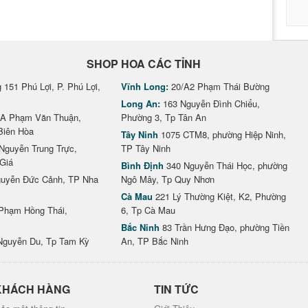
SHOP HOA CÁC TỈNH
151 Phú Lợi, P. Phú Lợi,
Vĩnh Long:
20/A2 Phạm Thái Bường
Long An:
163 Nguyễn Đình Chiểu,
A Phạm Văn Thuận,
Phường 3, Tp Tân An
Biên Hòa
Tây Ninh
1075 CTM8, phường Hiệp Ninh,
Nguyễn Trung Trực,
TP Tây Ninh
Giá
Bình Định
340 Nguyễn Thái Học, phường
uyễn Đức Cảnh, TP Nha
Ngô Mây, Tp Quy Nhơn
Cà Mau
221 Lý Thường Kiệt, K2, Phường
Phạm Hồng Thái,
6, Tp Cà Mau
Bắc Ninh
83 Trần Hưng Đạo, phường Tiền
Nguyễn Du, Tp Tam Kỳ
An, TP Bắc Ninh
KHÁCH HÀNG
TIN TỨC