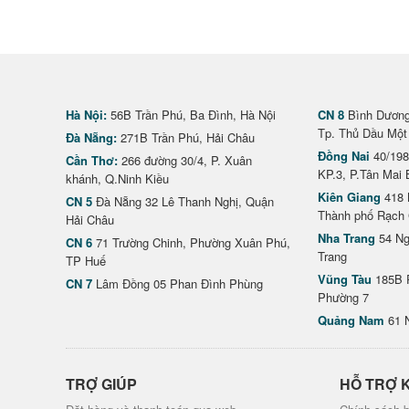
Hà Nội:
56B Trần Phú, Ba Đình, Hà Nội
CN 8
Bình Dương 
Tp. Thủ Dầu Một
Đà Nẵng:
271B Trần Phú, Hải Châu
Đồng Nai
40/198
Cần Thơ:
266 đường 30/4, P. Xuân
KP.3, P.Tân Mai 
khánh, Q.Ninh Kiều
Kiên Giang
418 
CN 5
Đà Nẵng 32 Lê Thanh Nghị, Quận
Thành phố Rạch 
Hải Châu
Nha Trang
54 Ng
CN 6
71 Trường Chinh, Phường Xuân Phú,
Trang
TP Huế
Vũng Tàu
185B 
CN 7
Lâm Đồng 05 Phan Đình Phùng
Phường 7
Quảng Nam
61 
TRỢ GIÚP
HỖ TRỢ 