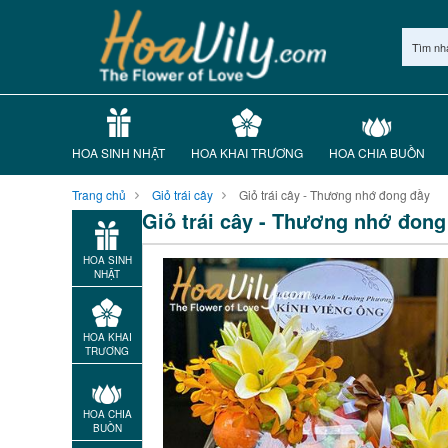
Tìm nh
HOA SINH NHẬT
HOA KHAI TRƯƠNG
HOA CHIA BUỒN
Trang chủ
Giỏ trái cây
Giỏ trái cây - Thương nhớ đong đầy
Giỏ trái cây - Thương nhớ đong
HOA SINH
NHẬT
HOA KHAI
TRƯƠNG
HOA CHIA
BUỒN