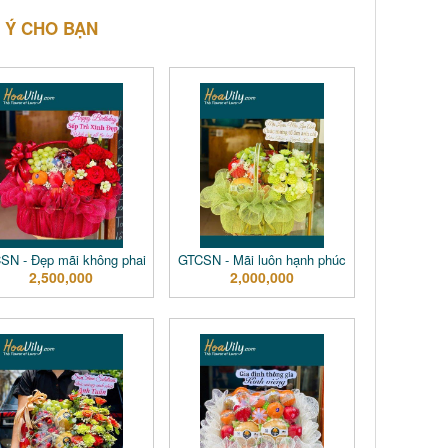
 Ý CHO BẠN
SN - Đẹp mãi không phai
GTCSN - Mãi luôn hạnh phúc
2,500,000
2,000,000