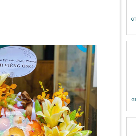
GT
GT