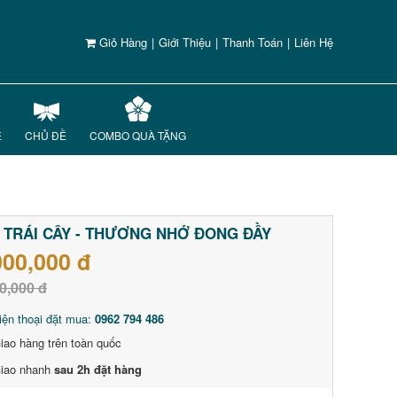
Giỏ Hàng
|
Giới Thiệu
|
Thanh Toán
|
Liên Hệ
Ế
CHỦ ĐỀ
COMBO QUÀ TẶNG
 TRÁI CÂY - THƯƠNG NHỚ ĐONG ĐẦY
000,000 đ
0,000 đ
iện thoại đặt mua:
0962 794 486
iao hàng trên toàn quốc
iao nhanh
sau 2h đặt hàng