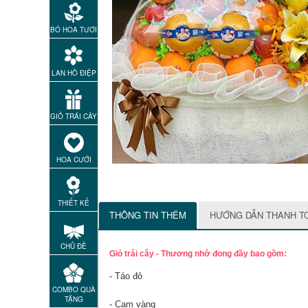
BÓ HOA TƯƠI
LAN HỒ ĐIỆP
GIỎ TRÁI CÂY
HOA CƯỚI
THIẾT KẾ
THÔNG TIN THÊM
HƯỚNG DẪN THANH T
CHỦ ĐỀ
Giỏ trái cây - Thương nhớ đong đầy bao gồm:
- Táo đỏ
COMBO QUÀ
TẶNG
- Cam vàng