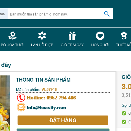
anh
BÓ HOA TƯƠI
LAN HỒ ĐIỆP
GIỎ TRÁI CÂY
HOA CƯỚI
THIẾT K
 đầy
GIỎ
THÔNG TIN SẢN PHẨM
3,
Mã sản phẩm:
VL57946
3,51
Hotline:
0962 794 486
Gọi đ
info@hoavily.com
G
ĐẶT HÀNG
G