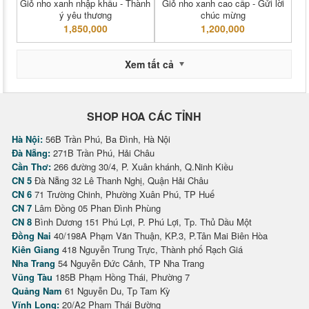
Giỏ nho xanh nhập khẩu - Thành
Giỏ nho xanh cao cấp - Gửi lời
ý yêu thương
chúc mừng
1,850,000
1,200,000
Xem tất cả
SHOP HOA CÁC TỈNH
Hà Nội:
56B Trần Phú, Ba Đình, Hà Nội
Đà Nẵng:
271B Trần Phú, Hải Châu
Cần Thơ:
266 đường 30/4, P. Xuân khánh, Q.Ninh Kiều
CN 5
Đà Nẵng 32 Lê Thanh Nghị, Quận Hải Châu
CN 6
71 Trường Chinh, Phường Xuân Phú, TP Huế
CN 7
Lâm Đồng 05 Phan Đình Phùng
CN 8
Bình Dương 151 Phú Lợi, P. Phú Lợi, Tp. Thủ Dầu Một
Đồng Nai
40/198A Phạm Văn Thuận, KP.3, P.Tân Mai Biên Hòa
Kiên Giang
418 Nguyễn Trung Trực, Thành phố Rạch Giá
Nha Trang
54 Nguyễn Đức Cảnh, TP Nha Trang
Vũng Tàu
185B Phạm Hồng Thái, Phường 7
Quảng Nam
61 Nguyễn Du, Tp Tam Kỳ
Vĩnh Long:
20/A2 Phạm Thái Bường