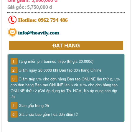
Giá gốc: 5,750,000 đ
Hotline:
0962 794 486
info@hoavily.com
ĐẶT HÀNG
1.
Tặng miễn phí banner, thiệp (trị giá 20.000đ)
2.
Giảm ngay 20.000đ khi Bạn tạo đơn hàng Online
3.
Giảm tiếp 3% cho đơn hàng Bạn tạo ONLINE lần thứ 2, 5%
cho đơn hàng Bạn tạo ONLINE lần 6 và 10% cho đơn hàng tạo
ONLINE thứ 12 (Chỉ áp dụng tại Tp. HCM, Ko áp dụng các dịp
lễ)
4.
Giao gấp trong 2h
5.
Giá chưa bao gồm hoá đơn điện tử