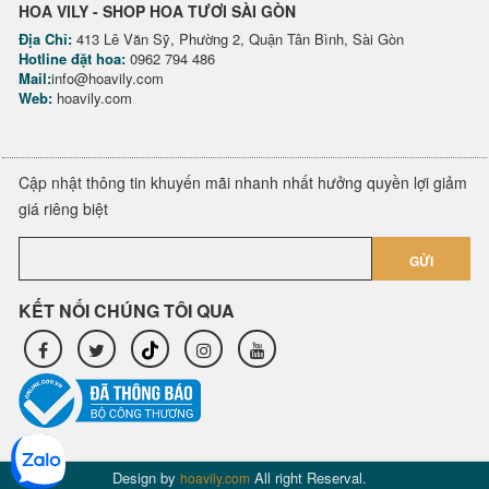
HOA VILY - SHOP HOA TƯƠI SÀI GÒN
Địa Chỉ:
413 Lê Văn Sỹ, Phường 2, Quận Tân Bình, Sài Gòn
Hotline đặt hoa:
0962 794 486
Mail:
info@hoavily.com
Web:
hoavily.com
Cập nhật thông tin khuyến mãi nhanh nhất hưởng quyền lợi giảm
giá riêng biệt
GỬI
KẾT NỐI CHÚNG TÔI QUA
Design by
All right Reserval.
hoavily.com