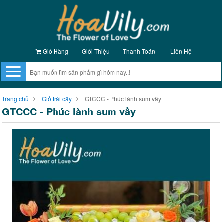
Giỏ Hàng
|
Giới Thiệu
|
Thanh Toán
|
Liên Hệ
Trang chủ
Giỏ trái cây
GTCCC - Phúc lành sum vầy
GTCCC - Phúc lành sum vầy