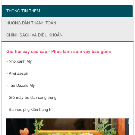
THÔNG TIN THÊM
HƯỚNG DẪN THANH TOÁN
CHÍNH SÁCH VÀ ĐIỀU KHOẢN
Giỏ trái cây cao cấp - Phúc lành sum vầy bao gồm:
- Nho xanh Mỹ
- Kiwi Zespir
- Táo Dazzle Mỹ
- Giỏ mây tre đan sang trọng
- Banner, phụ kiện trang trí