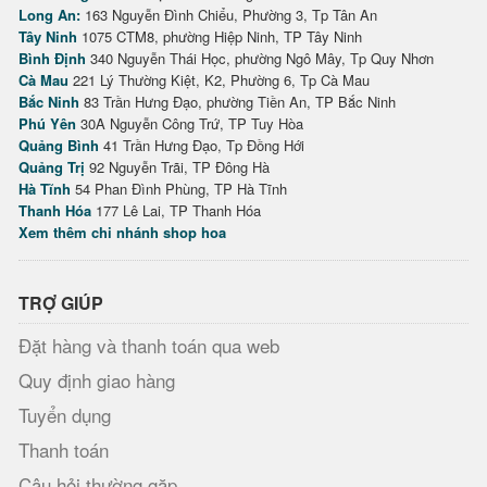
Long An:
163 Nguyễn Đình Chiểu, Phường 3, Tp Tân An
Tây Ninh
1075 CTM8, phường Hiệp Ninh, TP Tây Ninh
Bình Định
340 Nguyễn Thái Học, phường Ngô Mây, Tp Quy Nhơn
Cà Mau
221 Lý Thường Kiệt, K2, Phường 6, Tp Cà Mau
Bắc Ninh
83 Trần Hưng Đạo, phường Tiền An, TP Bắc Ninh
Phú Yên
30A Nguyễn Công Trứ, TP Tuy Hòa
Quảng Bình
41 Trần Hưng Đạo, Tp Đồng Hới
Quảng Trị
92 Nguyễn Trãi, TP Đông Hà
Hà Tĩnh
54 Phan Đình Phùng, TP Hà Tĩnh
Thanh Hóa
177 Lê Lai, TP Thanh Hóa
Xem thêm chi nhánh shop hoa
TRỢ GIÚP
Đặt hàng và thanh toán qua web
Quy định giao hàng
Tuyển dụng
Thanh toán
Câu hỏi thường gặp