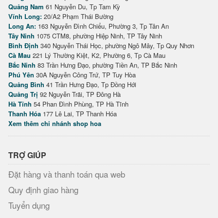
Quảng Nam
61 Nguyễn Du, Tp Tam Kỳ
Vĩnh Long:
20/A2 Phạm Thái Bường
Long An:
163 Nguyễn Đình Chiểu, Phường 3, Tp Tân An
Tây Ninh
1075 CTM8, phường Hiệp Ninh, TP Tây Ninh
Bình Định
340 Nguyễn Thái Học, phường Ngô Mây, Tp Quy Nhơn
Cà Mau
221 Lý Thường Kiệt, K2, Phường 6, Tp Cà Mau
Bắc Ninh
83 Trần Hưng Đạo, phường Tiền An, TP Bắc Ninh
Phú Yên
30A Nguyễn Công Trứ, TP Tuy Hòa
Quảng Bình
41 Trần Hưng Đạo, Tp Đồng Hới
Quảng Trị
92 Nguyễn Trãi, TP Đông Hà
Hà Tĩnh
54 Phan Đình Phùng, TP Hà Tĩnh
Thanh Hóa
177 Lê Lai, TP Thanh Hóa
Xem thêm chi nhánh shop hoa
TRỢ GIÚP
Đặt hàng và thanh toán qua web
Quy định giao hàng
Tuyển dụng