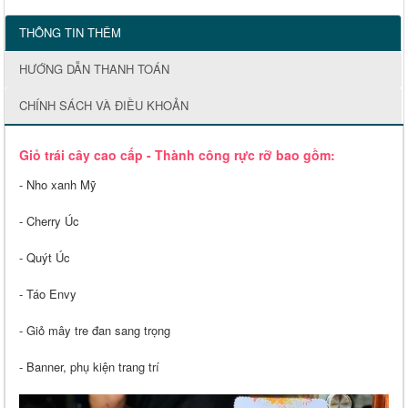
THÔNG TIN THÊM
HƯỚNG DẪN THANH TOÁN
CHÍNH SÁCH VÀ ĐIỀU KHOẢN
Giỏ trái cây cao cấp - Thành công rực rỡ bao gồm:
- Nho xanh Mỹ
- Cherry Úc
- Quýt Úc
- Táo Envy
- Giỏ mây tre đan sang trọng
- Banner, phụ kiện trang trí