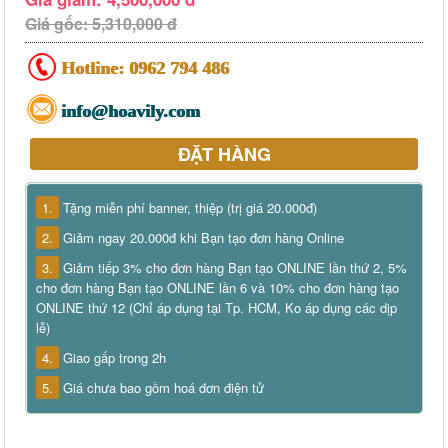
Giá gốc: 5,310,000 đ
Hotline:
0962 794 486
info@hoavily.com
ĐẶT HÀNG
1.
Tặng miễn phí banner, thiệp (trị giá 20.000đ)
2.
Giảm ngay 20.000đ khi Bạn tạo đơn hàng Online
3.
Giảm tiếp 3% cho đơn hàng Bạn tạo ONLINE lần thứ 2, 5%
cho đơn hàng Bạn tạo ONLINE lần 6 và 10% cho đơn hàng tạo
ONLINE thứ 12 (Chỉ áp dụng tại Tp. HCM, Ko áp dụng các dịp
lễ)
4.
Giao gấp trong 2h
5.
Giá chưa bao gồm hoá đơn điện tử