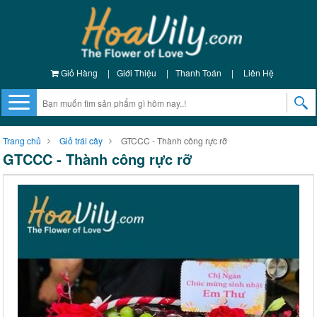
Giỏ Hàng
|
Giới Thiệu
|
Thanh Toán
|
Liên Hệ
Trang chủ
Giỏ trái cây
GTCCC - Thành công rực rỡ
GTCCC - Thành công rực rỡ