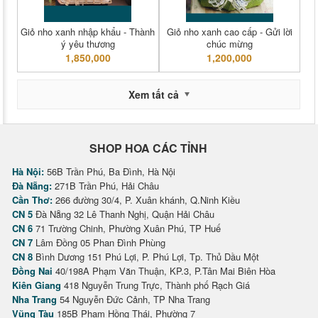
Giỏ nho xanh nhập khẩu - Thành
Giỏ nho xanh cao cấp - Gửi lời
ý yêu thương
chúc mừng
1,850,000
1,200,000
Xem tất cả
SHOP HOA CÁC TỈNH
Hà Nội:
56B Trần Phú, Ba Đình, Hà Nội
Đà Nẵng:
271B Trần Phú, Hải Châu
Cần Thơ:
266 đường 30/4, P. Xuân khánh, Q.Ninh Kiều
CN 5
Đà Nẵng 32 Lê Thanh Nghị, Quận Hải Châu
CN 6
71 Trường Chinh, Phường Xuân Phú, TP Huế
CN 7
Lâm Đồng 05 Phan Đình Phùng
CN 8
Bình Dương 151 Phú Lợi, P. Phú Lợi, Tp. Thủ Dầu Một
Đồng Nai
40/198A Phạm Văn Thuận, KP.3, P.Tân Mai Biên Hòa
Kiên Giang
418 Nguyễn Trung Trực, Thành phố Rạch Giá
Nha Trang
54 Nguyễn Đức Cảnh, TP Nha Trang
Vũng Tàu
185B Phạm Hồng Thái, Phường 7