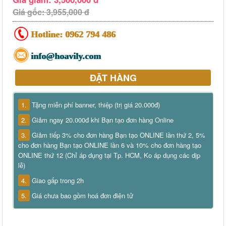
Giá gốc: 3,955,000 đ
Hotline:
0962 794 486
info@hoavily.com
ĐẶT HÀNG
1.
Tặng miễn phí banner, thiệp (trị giá 20.000đ)
2.
Giảm ngay 20.000đ khi Bạn tạo đơn hàng Online
3.
Giảm tiếp 3% cho đơn hàng Bạn tạo ONLINE lần thứ 2, 5%
cho đơn hàng Bạn tạo ONLINE lần 6 và 10% cho đơn hàng tạo
ONLINE thứ 12 (Chỉ áp dụng tại Tp. HCM, Ko áp dụng các dịp
lễ)
4.
Giao gấp trong 2h
5.
Giá chưa bao gồm hoá đơn điện tử