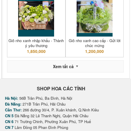
Giỏ nho xanh nhập khẩu - Thành
Giỏ nho xanh cao cấp - Gửi lời
ý yêu thương
chúc mừng
1,850,000
1,200,000
Xem tất cả
SHOP HOA CÁC TỈNH
Hà Nội:
56B Trần Phú, Ba Đình, Hà Nội
Đà Nẵng:
271B Trần Phú, Hải Châu
Cần Thơ:
266 đường 30/4, P. Xuân khánh, Q.Ninh Kiều
CN 5
Đà Nẵng 32 Lê Thanh Nghị, Quận Hải Châu
CN 6
71 Trường Chinh, Phường Xuân Phú, TP Huế
CN 7
Lâm Đồng 05 Phan Đình Phùng