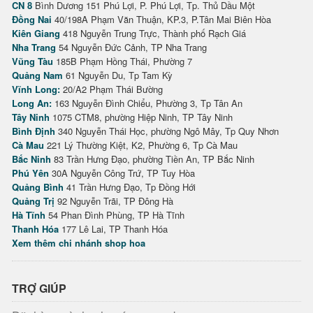
CN 8
Bình Dương 151 Phú Lợi, P. Phú Lợi, Tp. Thủ Dầu Một
Đồng Nai
40/198A Phạm Văn Thuận, KP.3, P.Tân Mai Biên Hòa
Kiên Giang
418 Nguyễn Trung Trực, Thành phố Rạch Giá
Nha Trang
54 Nguyễn Đức Cảnh, TP Nha Trang
Vũng Tàu
185B Phạm Hồng Thái, Phường 7
Quảng Nam
61 Nguyễn Du, Tp Tam Kỳ
Vĩnh Long:
20/A2 Phạm Thái Bường
Long An:
163 Nguyễn Đình Chiểu, Phường 3, Tp Tân An
Tây Ninh
1075 CTM8, phường Hiệp Ninh, TP Tây Ninh
Bình Định
340 Nguyễn Thái Học, phường Ngô Mây, Tp Quy Nhơn
Cà Mau
221 Lý Thường Kiệt, K2, Phường 6, Tp Cà Mau
Bắc Ninh
83 Trần Hưng Đạo, phường Tiền An, TP Bắc Ninh
Phú Yên
30A Nguyễn Công Trứ, TP Tuy Hòa
Quảng Bình
41 Trần Hưng Đạo, Tp Đồng Hới
Quảng Trị
92 Nguyễn Trãi, TP Đông Hà
Hà Tĩnh
54 Phan Đình Phùng, TP Hà Tĩnh
Thanh Hóa
177 Lê Lai, TP Thanh Hóa
Xem thêm chi nhánh shop hoa
TRỢ GIÚP