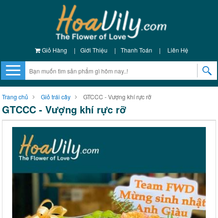
Giỏ Hàng
|
Giới Thiệu
|
Thanh Toán
|
Liên Hệ
Trang chủ
Giỏ trái cây
GTCCC - Vượng khí rực rỡ
GTCCC - Vượng khí rực rỡ