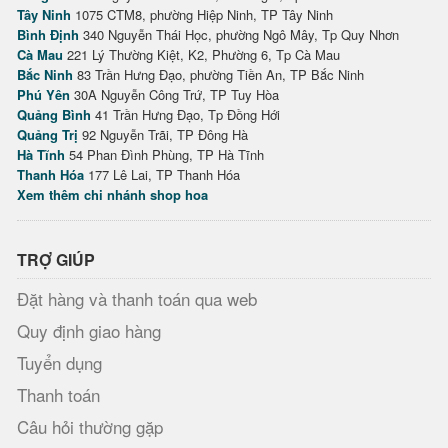
Tây Ninh
1075 CTM8, phường Hiệp Ninh, TP Tây Ninh
Bình Định
340 Nguyễn Thái Học, phường Ngô Mây, Tp Quy Nhơn
Cà Mau
221 Lý Thường Kiệt, K2, Phường 6, Tp Cà Mau
Bắc Ninh
83 Trần Hưng Đạo, phường Tiền An, TP Bắc Ninh
Phú Yên
30A Nguyễn Công Trứ, TP Tuy Hòa
Quảng Bình
41 Trần Hưng Đạo, Tp Đồng Hới
Quảng Trị
92 Nguyễn Trãi, TP Đông Hà
Hà Tĩnh
54 Phan Đình Phùng, TP Hà Tĩnh
Thanh Hóa
177 Lê Lai, TP Thanh Hóa
Xem thêm chi nhánh shop hoa
TRỢ GIÚP
Đặt hàng và thanh toán qua web
Quy định giao hàng
Tuyển dụng
Thanh toán
Câu hỏi thường gặp