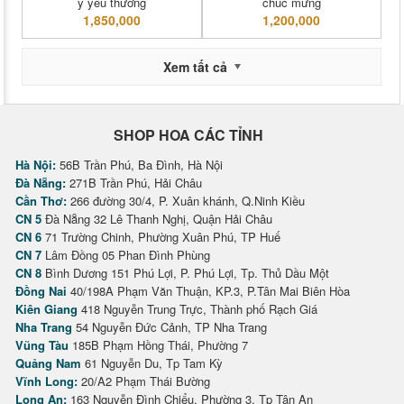
ý yêu thương
chúc mừng
1,850,000
1,200,000
Xem tất cả
SHOP HOA CÁC TỈNH
Hà Nội:
56B Trần Phú, Ba Đình, Hà Nội
Đà Nẵng:
271B Trần Phú, Hải Châu
Cần Thơ:
266 đường 30/4, P. Xuân khánh, Q.Ninh Kiều
CN 5
Đà Nẵng 32 Lê Thanh Nghị, Quận Hải Châu
CN 6
71 Trường Chinh, Phường Xuân Phú, TP Huế
CN 7
Lâm Đồng 05 Phan Đình Phùng
CN 8
Bình Dương 151 Phú Lợi, P. Phú Lợi, Tp. Thủ Dầu Một
Đồng Nai
40/198A Phạm Văn Thuận, KP.3, P.Tân Mai Biên Hòa
Kiên Giang
418 Nguyễn Trung Trực, Thành phố Rạch Giá
Nha Trang
54 Nguyễn Đức Cảnh, TP Nha Trang
Vũng Tàu
185B Phạm Hồng Thái, Phường 7
Quảng Nam
61 Nguyễn Du, Tp Tam Kỳ
Vĩnh Long:
20/A2 Phạm Thái Bường
Long An:
163 Nguyễn Đình Chiểu, Phường 3, Tp Tân An