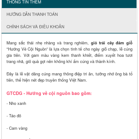
THÔNG TIN THÊM
HƯỚNG DẪN THANH TOÁN
CHÍNH SÁCH VÀ ĐIỀU KHOẢN
Mang sắc thái nhẹ nhàng và trang nghiêm,
giỏ trái cây đám giỗ
"Hướng Về Cội Nguồn” là lựa chọn tinh tế cho ngày giỗ chạp, lễ cúng
gia tiên. Với gam màu vàng kem thanh khiết, điểm xuyết hoa tươi
trang nhã, giỏ quà gợi nên không khí ấm cúng và thành kính.
Đây là lễ vật dâng cúng mang thông điệp tri ân, tưởng nhớ ông bà tổ
tiên, thể hiện nét đẹp truyền thống Việt Nam.
GTCDG - Hướng về cội nguồn bao gồm:
- Nho xanh
- Táo đỏ
- Cam vàng