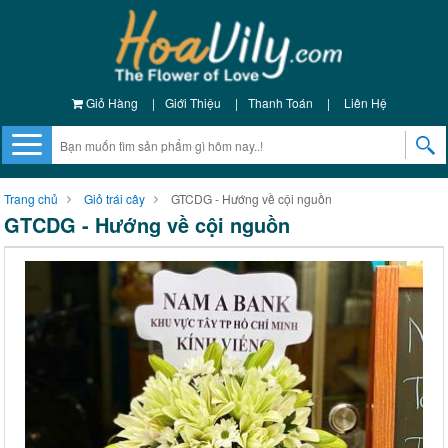
Giỏ Hàng
|
Giới Thiệu
|
Thanh Toán
|
Liên Hệ
Trang chủ
Giỏ trái cây
GTCDG - Hướng về cội nguồn
GTCDG - Hướng về cội nguồn