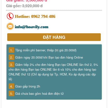
Giá gốc: 3,920,000 đ
Hotline:
0962 794 486
info@hoavily.com
ĐẶT HÀNG
1.
Tặng miễn phí banner, thiệp (trị giá 20.000đ)
2.
Giảm ngay 20.000đ khi Bạn tạo đơn hàng Online
3.
Giảm tiếp 3% cho đơn hàng Bạn tạo ONLINE lần thứ 2, 5%
cho đơn hàng Bạn tạo ONLINE lần 6 và 10% cho đơn hàng tạo
ONLINE thứ 12 (Chỉ áp dụng tại Tp. HCM, Ko áp dụng các dịp
lễ)
4.
Giao gấp trong 2h
5.
Giá chưa bao gồm hoá đơn điện tử