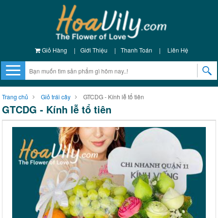
Giỏ Hàng
|
Giới Thiệu
|
Thanh Toán
|
Liên Hệ
Trang chủ
Giỏ trái cây
GTCDG - Kính lễ tổ tiên
GTCDG - Kính lễ tổ tiên