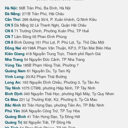
Hà Nội:
56B Trần Phú, Ba Đình, Hà Nội
Đà Nẵng:
271B Trần Phú, Hải Châu
Cần Thơ:
266 đường 30/4, P. Xuân khánh, Q.Ninh Kiều
CN 5
Đà Nẵng 32 Lê Thanh Nghị, Quận Hải Châu
CN 6
71 Trường Chinh, Phường Xuân Phú, TP Huế
CN 7
Lâm Đồng 05 Phan Đình Phùng
CN 8
Bình Dương 151 Phú Lợi, P. Phú Lợi, Tp. Thủ Dầu Một
Đồng Nai
40/198A Phạm Văn Thuận, KP.3, P.Tân Mai Biên Hòa
Kiên Giang
418 Nguyễn Trung Trực, Thành phố Rạch Giá
Nha Trang
54 Nguyễn Đức Cảnh, TP Nha Trang
Vũng Tàu
185B Phạm Hồng Thái, Phường 7
Quảng Nam
61 Nguyễn Du, Tp Tam Kỳ
Vĩnh Long:
20/A2 Phạm Thái Bường
Long An:
163 Nguyễn Đình Chiểu, Phường 3, Tp Tân An
Tây Ninh
1075 CTM8, phường Hiệp Ninh, TP Tây Ninh
Bình Định
340 Nguyễn Thái Học, phường Ngô Mây, Tp Quy Nhơn
Cà Mau
221 Lý Thường Kiệt, K2, Phường 6, Tp Cà Mau
Bắc Ninh
83 Trần Hưng Đạo, phường Tiền An, TP Bắc Ninh
Phú Yên
30A Nguyễn Công Trứ, TP Tuy Hòa
Quảng Bình
41 Trần Hưng Đạo, Tp Đồng Hới
Quảng Trị
92 Nguyễn Trãi, TP Đông Hà
Hà Tĩnh
54 Phan Đình Phùng, TP Hà Tĩnh