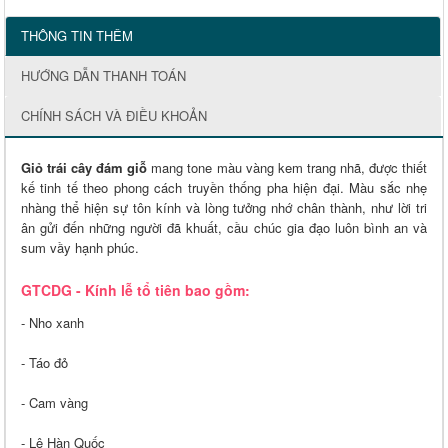
THÔNG TIN THÊM
HƯỚNG DẪN THANH TOÁN
CHÍNH SÁCH VÀ ĐIỀU KHOẢN
Giỏ trái cây đám giỗ
mang tone màu vàng kem trang nhã, được thiết
kế tinh tế theo phong cách truyền thống pha hiện đại. Màu sắc nhẹ
nhàng thể hiện sự tôn kính và lòng tưởng nhớ chân thành, như lời tri
ân gửi đến những người đã khuất, cầu chúc gia đạo luôn bình an và
sum vầy hạnh phúc.
GTCDG - Kính lễ tổ tiên bao gồm:
- Nho xanh
- Táo đỏ
- Cam vàng
- Lê Hàn Quốc