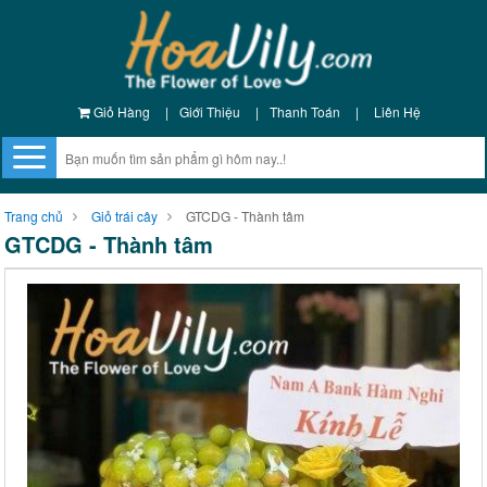
Giỏ Hàng
|
Giới Thiệu
|
Thanh Toán
|
Liên Hệ
Trang chủ
Giỏ trái cây
GTCDG - Thành tâm
GTCDG - Thành tâm