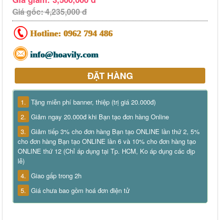
Giá gốc: 4,235,000 đ
Hotline:
0962 794 486
info@hoavily.com
ĐẶT HÀNG
1.
Tặng miễn phí banner, thiệp (trị giá 20.000đ)
2.
Giảm ngay 20.000đ khi Bạn tạo đơn hàng Online
3.
Giảm tiếp 3% cho đơn hàng Bạn tạo ONLINE lần thứ 2, 5%
cho đơn hàng Bạn tạo ONLINE lần 6 và 10% cho đơn hàng tạo
ONLINE thứ 12 (Chỉ áp dụng tại Tp. HCM, Ko áp dụng các dịp
lễ)
4.
Giao gấp trong 2h
5.
Giá chưa bao gồm hoá đơn điện tử