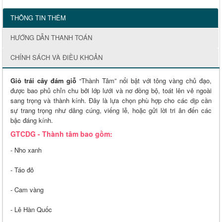
THÔNG TIN THÊM
HƯỚNG DẪN THANH TOÁN
CHÍNH SÁCH VÀ ĐIỀU KHOẢN
Giỏ trái cây đám giỗ
“Thành Tâm” nổi bật với tông vàng chủ đạo,
được bao phủ chỉn chu bởi lớp lưới và nơ đồng bộ, toát lên vẻ ngoài
sang trọng và thành kính. Đây là lựa chọn phù hợp cho các dịp cần
sự trang trọng như dâng cúng, viếng lễ, hoặc gửi lời tri ân đến các
bậc đáng kính.
GTCDG - Thành tâm bao gồm:
- Nho xanh
- Táo đỏ
- Cam vàng
- Lê Hàn Quốc