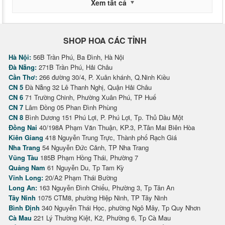
Xem tất cả
SHOP HOA CÁC TỈNH
Hà Nội:
56B Trần Phú, Ba Đình, Hà Nội
Đà Nẵng:
271B Trần Phú, Hải Châu
Cần Thơ:
266 đường 30/4, P. Xuân khánh, Q.Ninh Kiều
CN 5
Đà Nẵng 32 Lê Thanh Nghị, Quận Hải Châu
CN 6
71 Trường Chinh, Phường Xuân Phú, TP Huế
CN 7
Lâm Đồng 05 Phan Đình Phùng
CN 8
Bình Dương 151 Phú Lợi, P. Phú Lợi, Tp. Thủ Dầu Một
Đồng Nai
40/198A Phạm Văn Thuận, KP.3, P.Tân Mai Biên Hòa
Kiên Giang
418 Nguyễn Trung Trực, Thành phố Rạch Giá
Nha Trang
54 Nguyễn Đức Cảnh, TP Nha Trang
Vũng Tàu
185B Phạm Hồng Thái, Phường 7
Quảng Nam
61 Nguyễn Du, Tp Tam Kỳ
Vĩnh Long:
20/A2 Phạm Thái Bường
Long An:
163 Nguyễn Đình Chiểu, Phường 3, Tp Tân An
Tây Ninh
1075 CTM8, phường Hiệp Ninh, TP Tây Ninh
Bình Định
340 Nguyễn Thái Học, phường Ngô Mây, Tp Quy Nhơn
Cà Mau
221 Lý Thường Kiệt, K2, Phường 6, Tp Cà Mau