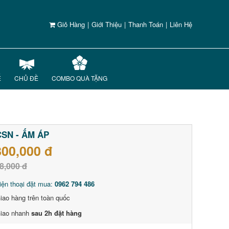
Giỏ Hàng
|
Giới Thiệu
|
Thanh Toán
|
Liên Hệ
Ế
CHỦ ĐỀ
COMBO QUÀ TẶNG
SN - ẤM ÁP
800,000 đ
8,000 đ
iện thoại đặt mua:
0962 794 486
iao hàng trên toàn quốc
iao nhanh
sau 2h đặt hàng