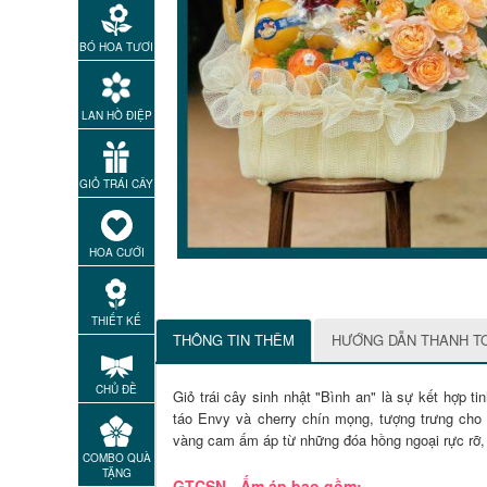
BÓ HOA TƯƠI
LAN HỒ ĐIỆP
GIỎ TRÁI CÂY
HOA CƯỚI
THIẾT KẾ
THÔNG TIN THÊM
HƯỚNG DẪN THANH T
CHỦ ĐỀ
Giỏ trái cây sinh nhật "Bình an" là sự kết hợp t
táo Envy và cherry chín mọng, tượng trưng cho 
vàng cam ấm áp từ những đóa hồng ngoại rực rỡ, 
COMBO QUÀ
TẶNG
GTCSN - Ấm áp bao gồm: