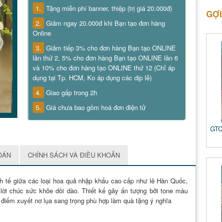
1.
Tặng miễn phí banner, thiệp (trị giá 20.000đ)
GỢI
2.
Giảm ngay 20.000đ khi Bạn tạo đơn hàng
Online
3.
Giảm tiếp 3% cho đơn hàng Bạn tạo ONLINE
lần thứ 2, 5% cho đơn hàng Bạn tạo ONLINE lần 6
và 10% cho đơn hàng tạo ONLINE thứ 12 (Chỉ áp
dụng tại Tp. HCM, Ko áp dụng các dịp lễ)
4.
Giao gấp trong 2h
5.
Giá chưa bao gồm hoá đơn điện tử
GTC
OÁN
CHÍNH SÁCH VÀ ĐIỀU KHOẢN
inh tế giữa các loại hoa quả nhập khẩu cao cấp như lê Hàn Quốc,
lời chúc sức khỏe dồi dào. Thiết kế gây ấn tượng bởi tone màu
điểm xuyết nơ lụa sang trọng phù hợp làm quà tặng ý nghĩa