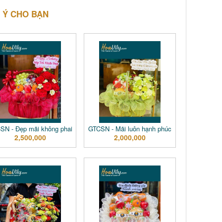
 Ý CHO BẠN
SN - Đẹp mãi không phai
GTCSN - Mãi luôn hạnh phúc
2,500,000
2,000,000