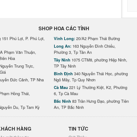
SHOP HOA CÁC TỈNH
151 Phú Lợi, P. Phú Lợi,
Vĩnh Long:
20/A2 Phạm Thái Bường
Long An:
163 Nguyễn Đình Chiểu,
A Phạm Văn Thuận,
Phường 3, Tp Tân An
Biên Hòa
Tây Ninh
1075 CTM8, phường Hiệp Ninh,
Nguyễn Trung Trực,
TP Tây Ninh
Giá
Bình Định
340 Nguyễn Thái Học, phường
uyễn Đức Cảnh, TP Nha
Ngô Mây, Tp Quy Nhơn
Cà Mau
221 Lý Thường Kiệt, K2, Phường
Phạm Hồng Thái,
6, Tp Cà Mau
Bắc Ninh
83 Trần Hưng Đạo, phường Tiền
Nguyễn Du, Tp Tam Kỳ
An, TP Bắc Ninh
KHÁCH HÀNG
TIN TỨC