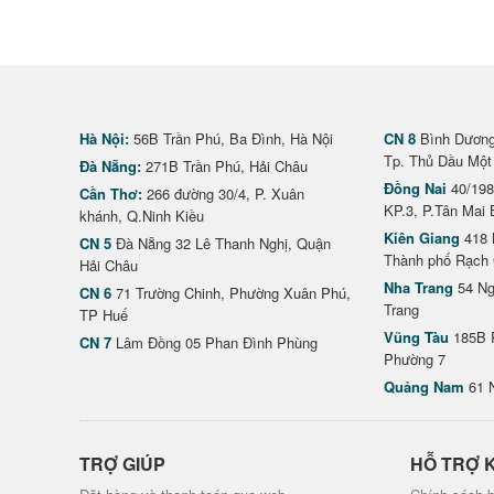
Hà Nội:
56B Trần Phú, Ba Đình, Hà Nội
CN 8
Bình Dương 
Tp. Thủ Dầu Một
Đà Nẵng:
271B Trần Phú, Hải Châu
Đồng Nai
40/198
Cần Thơ:
266 đường 30/4, P. Xuân
KP.3, P.Tân Mai 
khánh, Q.Ninh Kiều
Kiên Giang
418 
CN 5
Đà Nẵng 32 Lê Thanh Nghị, Quận
Thành phố Rạch 
Hải Châu
Nha Trang
54 Ng
CN 6
71 Trường Chinh, Phường Xuân Phú,
Trang
TP Huế
Vũng Tàu
185B 
CN 7
Lâm Đồng 05 Phan Đình Phùng
Phường 7
Quảng Nam
61 
TRỢ GIÚP
HỖ TRỢ 