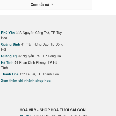
Xem tất cả
Phú Yên
30A Nguyễn Công Trứ, TP Tuy
Hòa
Quảng Bình
41 Trần Hưng Đạo, Tp Đồng
Hới
Quảng Trị
92 Nguyễn Trãi, TP Đông Hà
Hà Tĩnh
54 Phan Đình Phùng, TP Hà
Tĩnh
Thanh Hóa
177 Lê Lai, TP Thanh Hóa
Xem thêm chi nhánh shop hoa
HOA VILY - SHOP HOA TƯƠI SÀI GÒN