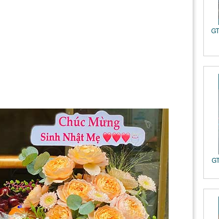
GT
GT