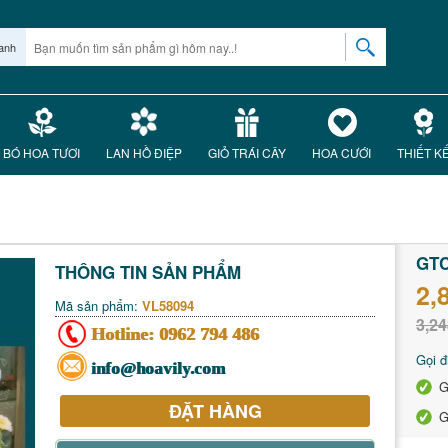
anh
BÓ HOA TƯƠI
LAN HỒ ĐIỆP
GIỎ TRÁI CÂY
HOA CƯỚI
THIẾT K
GTC
THÔNG TIN SẢN PHẨM
2,
Mã sản phẩm:
VL58094
3,24
Hotline:
0962 794 486
Gọi đ
info@hoavily.com
G
ĐẶT HÀNG
G