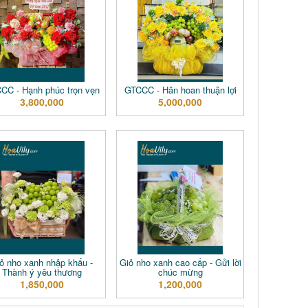
CC - Hạnh phúc trọn vẹn
GTCCC - Hân hoan thuận lợi
3,800,000
5,000,000
ỏ nho xanh nhập khẩu -
Giỏ nho xanh cao cấp - Gửi lời
Thành ý yêu thương
chúc mừng
1,850,000
1,200,000