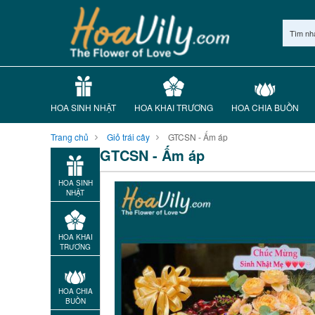
Tìm nh
HOA SINH NHẬT
HOA KHAI TRƯƠNG
HOA CHIA BUỒN
Trang chủ
Giỏ trái cây
GTCSN - Ấm áp
GTCSN - Ấm áp
HOA SINH
NHẬT
HOA KHAI
TRƯƠNG
HOA CHIA
BUỒN