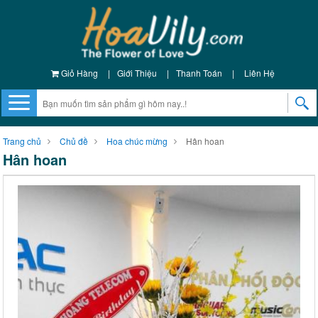
Giỏ Hàng
|
Giới Thiệu
|
Thanh Toán
|
Liên Hệ
Trang chủ
Chủ đề
Hoa chúc mừng
Hân hoan
Hân hoan