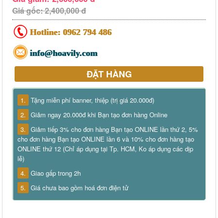
Giá gốc: 2,400,000 đ
Hotline:
0962 794 486
info@hoavily.com
ĐẶT HÀNG
1.
Tặng miễn phí banner, thiệp (trị giá 20.000đ)
2.
Giảm ngay 20.000đ khi Bạn tạo đơn hàng Online
3.
Giảm tiếp 3% cho đơn hàng Bạn tạo ONLINE lần thứ 2, 5%
cho đơn hàng Bạn tạo ONLINE lần 6 và 10% cho đơn hàng tạo
ONLINE thứ 12 (Chỉ áp dụng tại Tp. HCM, Ko áp dụng các dịp
lễ)
4.
Giao gấp trong 2h
5.
Giá chưa bao gồm hoá đơn điện tử