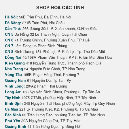
SHOP HOA CÁC TỈNH
Hà Nội:
56B Trần Phú, Ba Đình, Hà Nội
Đà Nẵng:
271B Trần Phú, Hải Châu
Cần Thơ:
266 đường 30/4, P. Xuân khánh, Q.Ninh Kiều
CN 5
Đà Nẵng 32 Lê Thanh Nghị, Quận Hải Châu
CN 6
71 Trường Chinh, Phường Xuân Phú, TP Huế
CN 7
Lâm Đồng 05 Phan Đình Phùng
CN 8
Bình Dương 151 Phú Lợi, P. Phú Lợi, Tp. Thủ Dầu Một
Đồng Nai
40/198A Phạm Văn Thuận, KP.3, P.Tân Mai Biên Hòa
Kiên Giang
418 Nguyễn Trung Trực, Thành phố Rạch Giá
Nha Trang
54 Nguyễn Đức Cảnh, TP Nha Trang
Vũng Tàu
185B Phạm Hồng Thái, Phường 7
Quảng Nam
61 Nguyễn Du, Tp Tam Kỳ
Vĩnh Long:
20/A2 Phạm Thái Bường
Long An:
163 Nguyễn Đình Chiểu, Phường 3, Tp Tân An
Tây Ninh
1075 CTM8, phường Hiệp Ninh, TP Tây Ninh
Bình Định
340 Nguyễn Thái Học, phường Ngô Mây, Tp Quy Nhơn
Cà Mau
221 Lý Thường Kiệt, K2, Phường 6, Tp Cà Mau
Bắc Ninh
83 Trần Hưng Đạo, phường Tiền An, TP Bắc Ninh
Phú Yên
30A Nguyễn Công Trứ, TP Tuy Hòa
Quảng Bình
41 Trần Hưng Đạo, Tp Đồng Hới