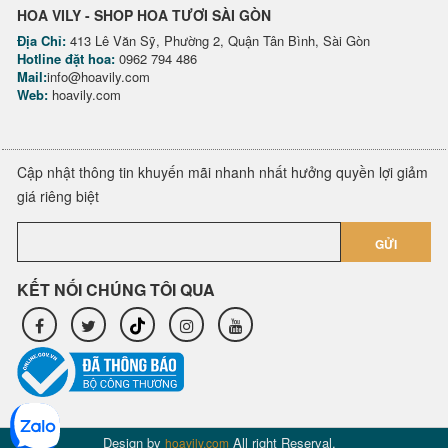
HOA VILY - SHOP HOA TƯƠI SÀI GÒN
Địa Chỉ:
413 Lê Văn Sỹ, Phường 2, Quận Tân Bình, Sài Gòn
Hotline đặt hoa:
0962 794 486
Mail:
info@hoavily.com
Web:
hoavily.com
Cập nhật thông tin khuyến mãi nhanh nhất hưởng quyền lợi giảm
giá riêng biệt
GỬI
KẾT NỐI CHÚNG TÔI QUA
Design by
All right Reserval.
hoavily.com