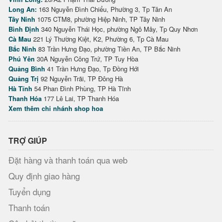
Long An:
163 Nguyễn Đình Chiểu, Phường 3, Tp Tân An
Tây Ninh
1075 CTM8, phường Hiệp Ninh, TP Tây Ninh
Bình Định
340 Nguyễn Thái Học, phường Ngô Mây, Tp Quy Nhơn
Cà Mau
221 Lý Thường Kiệt, K2, Phường 6, Tp Cà Mau
Bắc Ninh
83 Trần Hưng Đạo, phường Tiền An, TP Bắc Ninh
Phú Yên
30A Nguyễn Công Trứ, TP Tuy Hòa
Quảng Bình
41 Trần Hưng Đạo, Tp Đồng Hới
Quảng Trị
92 Nguyễn Trãi, TP Đông Hà
Hà Tĩnh
54 Phan Đình Phùng, TP Hà Tĩnh
Thanh Hóa
177 Lê Lai, TP Thanh Hóa
Xem thêm chi nhánh shop hoa
TRỢ GIÚP
Đặt hàng và thanh toán qua web
Quy định giao hàng
Tuyển dụng
Thanh toán