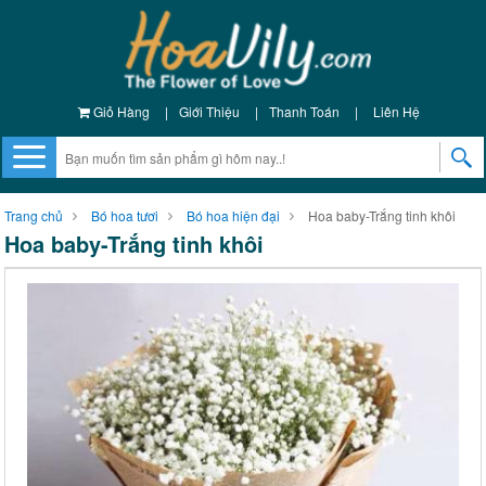
Giỏ Hàng
|
Giới Thiệu
|
Thanh Toán
|
Liên Hệ
Trang chủ
Bó hoa tươi
Bó hoa hiện đại
Hoa baby-Trắng tinh khôi
Hoa baby-Trắng tinh khôi