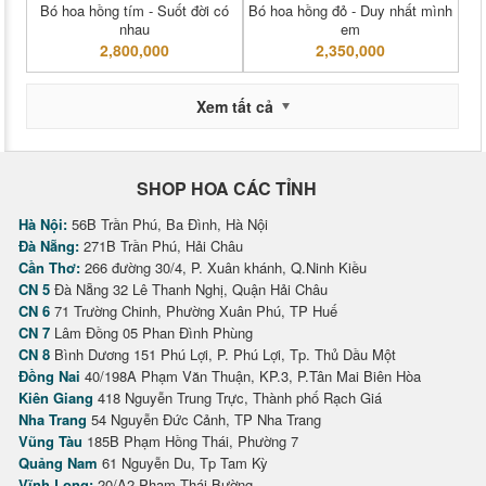
Bó hoa hồng tím - Suốt đời có
Bó hoa hồng đỏ - Duy nhất mình
nhau
em
2,800,000
2,350,000
Xem tất cả
SHOP HOA CÁC TỈNH
Hà Nội:
56B Trần Phú, Ba Đình, Hà Nội
Đà Nẵng:
271B Trần Phú, Hải Châu
Cần Thơ:
266 đường 30/4, P. Xuân khánh, Q.Ninh Kiều
CN 5
Đà Nẵng 32 Lê Thanh Nghị, Quận Hải Châu
CN 6
71 Trường Chinh, Phường Xuân Phú, TP Huế
CN 7
Lâm Đồng 05 Phan Đình Phùng
CN 8
Bình Dương 151 Phú Lợi, P. Phú Lợi, Tp. Thủ Dầu Một
Đồng Nai
40/198A Phạm Văn Thuận, KP.3, P.Tân Mai Biên Hòa
Kiên Giang
418 Nguyễn Trung Trực, Thành phố Rạch Giá
Nha Trang
54 Nguyễn Đức Cảnh, TP Nha Trang
Vũng Tàu
185B Phạm Hồng Thái, Phường 7
Quảng Nam
61 Nguyễn Du, Tp Tam Kỳ
Vĩnh Long:
20/A2 Phạm Thái Bường