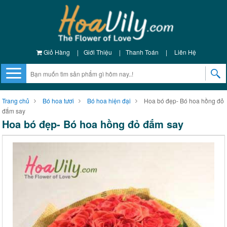
Giỏ Hàng
|
Giới Thiệu
|
Thanh Toán
|
Liên Hệ
Trang chủ
Bó hoa tươi
Bó hoa hiện đại
Hoa bó đẹp- Bó hoa hồng đỏ
đắm say
Hoa bó đẹp- Bó hoa hồng đỏ đắm say