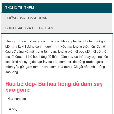
THÔNG TIN THÊM
HƯỚNG DẪN THANH TOÁN
CHÍNH SÁCH VÀ ĐIỀU KHOẢN
Trong tình yêu, khoảng cách xa nhất không phải là nơi chân trời góc
biển mà là khi đứng cạnh người mình yêu mà không thốt nên lời, nỗi
đau cứ dằng xé mãi trong tâm can, không biết tới bao giờ mới có thể
mở lời được.. 1 bó hoa hồng đỏ thắm đắm say có thể thay bạn nói lên
điều khó nói ấy, giúp bạn lấy đủ can đảm hơn để đứng trước người
mình yêu gửi gắm tâm tư tình cảm của mình. Cô gái nào mà không
sao lòng...
Hoa bó đẹp- Bó hoa hồng đỏ đắm say
bao gồm:
- Hoa hồng đỏ
- Lá phụ