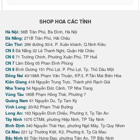
SHOP HOA CÁC TỈNH
Hà Nội:
56B Trần Phú, Ba Đình, Hà Nội
Đà Nẵng:
271B Trần Phú, Hải Châu
Cần Thơ:
266 đường 30/4, P. Xuân khánh, Q.Ninh Kiều
CN 5
Đà Nẵng 32 Lê Thanh Nghị, Quận Hải Châu
CN 6
71 Trường Chinh, Phường Xuân Phú, TP Huế
CN 7
Lâm Đồng 05 Phan Đình Phùng
CN 8
Bình Dương 151 Phú Lợi, P. Phú Lợi, Tp. Thủ Dầu Một
Đồng Nai
40/198A Phạm Văn Thuận, KP.3, P.Tân Mai Biên Hòa
Kiên Giang
418 Nguyễn Trung Trực, Thành phố Rạch Giá
Nha Trang
54 Nguyễn Đức Cảnh, TP Nha Trang
Vũng Tàu
185B Phạm Hồng Thái, Phường 7
Quảng Nam
61 Nguyễn Du, Tp Tam Kỳ
Vĩnh Long:
20/A2 Phạm Thái Bường
Long An:
163 Nguyễn Đình Chiểu, Phường 3, Tp Tân An
Tây Ninh
1075 CTM8, phường Hiệp Ninh, TP Tây Ninh
Bình Định
340 Nguyễn Thái Học, phường Ngô Mây, Tp Quy Nhơn
Cà Mau
221 Lý Thường Kiệt, K2, Phường 6, Tp Cà Mau
Bắc Ninh
83 Trần Hưng Đạo, phường Tiền An, TP Bắc Ninh