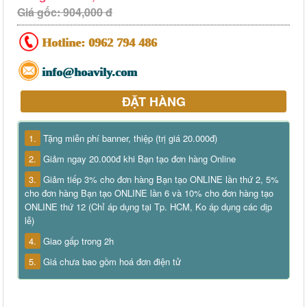
Giá gốc: 904,000 đ
Hotline:
0962 794 486
info@hoavily.com
ĐẶT HÀNG
1.
Tặng miễn phí banner, thiệp (trị giá 20.000đ)
2.
Giảm ngay 20.000đ khi Bạn tạo đơn hàng Online
3.
Giảm tiếp 3% cho đơn hàng Bạn tạo ONLINE lần thứ 2, 5%
cho đơn hàng Bạn tạo ONLINE lần 6 và 10% cho đơn hàng tạo
ONLINE thứ 12 (Chỉ áp dụng tại Tp. HCM, Ko áp dụng các dịp
lễ)
4.
Giao gấp trong 2h
5.
Giá chưa bao gồm hoá đơn điện tử