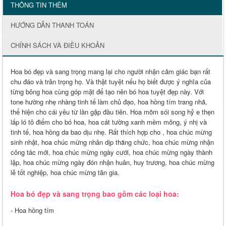
THÔNG TIN THÊM
HƯỚNG DẪN THANH TOÁN
CHÍNH SÁCH VÀ ĐIỀU KHOẢN
Hoa bó đẹp và sang trọng mang lại cho người nhận cảm giác bạn rất
chu đáo và trân trọng họ. Và thật tuyệt nếu họ biết được ý nghĩa của
từng bông hoa cùng góp mặt để tạo nên bó hoa tuyệt đẹp này. Với
tone hường nhẹ nhàng tinh tế làm chủ đạo, hoa hồng tím trang nhã,
thể hiện cho cái yêu từ lần gặp đầu tiên. Hoa mõm sói song hỷ e thẹn
lấp ló tô điểm cho bó hoa, hoa cát tường xanh mềm mỏng, ý nhị và
tinh tế, hoa hồng da bao dịu nhẹ. Rất thích hợp cho
, hoa chúc mừng
sinh nhật, hoa chúc mừng nhân dịp thăng chức, hoa chúc mừng nhận
công tác mới, hoa chúc mừng ngày cưới, hoa chúc mừng ngày thành
lập, hoa chúc mừng ngày đón nhận huân, huy trương, hoa chúc mừng
lễ tốt nghiệp, hoa chúc mừng tân gia.
Hoa bó đẹp và sang trọng bao gồm các loại hoa:
- Hoa hồng tím