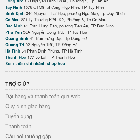
Long An:
163 Nguyễn Đình Chiểu, Phường 3, Tp Tân An
Tây Ninh
1075 CTM8, phường Hiệp Ninh, TP Tây Ninh
Bình Định
340 Nguyễn Thái Học, phường Ngô Mây, Tp Quy Nhơn
Cà Mau
221 Lý Thường Kiệt, K2, Phường 6, Tp Cà Mau
Bắc Ninh
83 Trần Hưng Đạo, phường Tiền An, TP Bắc Ninh
Phú Yên
30A Nguyễn Công Trứ, TP Tuy Hòa
Quảng Bình
41 Trần Hưng Đạo, Tp Đồng Hới
Quảng Trị
92 Nguyễn Trãi, TP Đông Hà
Hà Tĩnh
54 Phan Đình Phùng, TP Hà Tĩnh
Thanh Hóa
177 Lê Lai, TP Thanh Hóa
Xem thêm chi nhánh shop hoa
TRỢ GIÚP
Đặt hàng và thanh toán qua web
Quy định giao hàng
Tuyển dụng
Thanh toán
Câu hỏi thường gặp