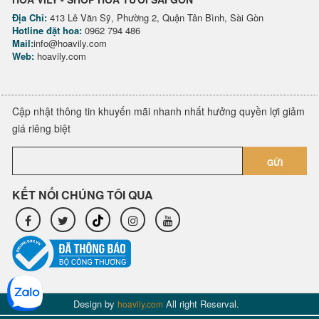
Địa Chỉ:
413 Lê Văn Sỹ, Phường 2, Quận Tân Bình, Sài Gòn
Hotline đặt hoa:
0962 794 486
Mail:
info@hoavily.com
Web:
hoavily.com
Cập nhật thông tin khuyến mãi nhanh nhất hưởng quyền lợi giảm
giá riêng biệt
GỬI
KẾT NỐI CHÚNG TÔI QUA
Design by
All right Reserval.
hoavily.com