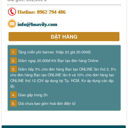
Hotline:
0962 794 486
info@hoavily.com
ĐẶT HÀNG
1.
Tặng miễn phí banner, thiệp (trị giá 20.000đ)
2.
Giảm ngay 20.000đ khi Bạn tạo đơn hàng Online
3.
Giảm tiếp 3% cho đơn hàng Bạn tạo ONLINE lần thứ 2, 5%
cho đơn hàng Bạn tạo ONLINE lần 6 và 10% cho đơn hàng tạo
ONLINE thứ 12 (Chỉ áp dụng tại Tp. HCM, Ko áp dụng các dịp
lễ)
4.
Giao gấp trong 2h
5.
Giá chưa bao gồm hoá đơn điện tử