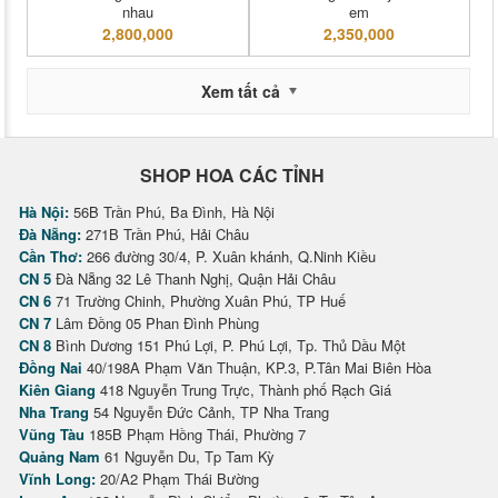
nhau
em
2,800,000
2,350,000
Xem tất cả
SHOP HOA CÁC TỈNH
Hà Nội:
56B Trần Phú, Ba Đình, Hà Nội
Đà Nẵng:
271B Trần Phú, Hải Châu
Cần Thơ:
266 đường 30/4, P. Xuân khánh, Q.Ninh Kiều
CN 5
Đà Nẵng 32 Lê Thanh Nghị, Quận Hải Châu
CN 6
71 Trường Chinh, Phường Xuân Phú, TP Huế
CN 7
Lâm Đồng 05 Phan Đình Phùng
CN 8
Bình Dương 151 Phú Lợi, P. Phú Lợi, Tp. Thủ Dầu Một
Đồng Nai
40/198A Phạm Văn Thuận, KP.3, P.Tân Mai Biên Hòa
Kiên Giang
418 Nguyễn Trung Trực, Thành phố Rạch Giá
Nha Trang
54 Nguyễn Đức Cảnh, TP Nha Trang
Vũng Tàu
185B Phạm Hồng Thái, Phường 7
Quảng Nam
61 Nguyễn Du, Tp Tam Kỳ
Vĩnh Long:
20/A2 Phạm Thái Bường