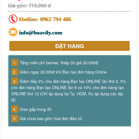
Giá gốc: 715,000 đ
Hotline:
0962 794 486
info@hoavily.com
ĐẶT HÀNG
1.
Tặng miễn phí banner, thiệp (trị giá 20.000đ)
2.
Giảm ngay 20.000đ khi Bạn tạo đơn hàng Online
3.
Giảm tiếp 3% cho đơn hàng Bạn tạo ONLINE lần thứ 2, 5%
cho đơn hàng Bạn tạo ONLINE lần 6 và 10% cho đơn hàng tạo
ONLINE thứ 12 (Chỉ áp dụng tại Tp. HCM, Ko áp dụng các dịp
lễ)
4.
Giao gấp trong 2h
5.
Giá chưa bao gồm hoá đơn điện tử