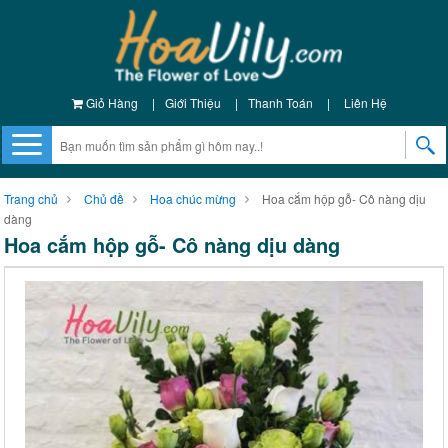
Giỏ Hàng
|
Giới Thiệu
|
Thanh Toán
|
Liên Hệ
Trang chủ
Chủ đề
Hoa chúc mừng
Hoa cắm hộp gỗ- Cô nàng dịu
dàng
Hoa cắm hộp gỗ- Cô nàng dịu dàng