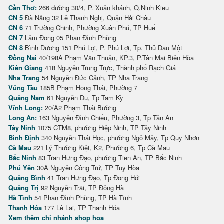
Cần Thơ:
266 đường 30/4, P. Xuân khánh, Q.Ninh Kiều
CN 5
Đà Nẵng 32 Lê Thanh Nghị, Quận Hải Châu
CN 6
71 Trường Chinh, Phường Xuân Phú, TP Huế
CN 7
Lâm Đồng 05 Phan Đình Phùng
CN 8
Bình Dương 151 Phú Lợi, P. Phú Lợi, Tp. Thủ Dầu Một
Đồng Nai
40/198A Phạm Văn Thuận, KP.3, P.Tân Mai Biên Hòa
Kiên Giang
418 Nguyễn Trung Trực, Thành phố Rạch Giá
Nha Trang
54 Nguyễn Đức Cảnh, TP Nha Trang
Vũng Tàu
185B Phạm Hồng Thái, Phường 7
Quảng Nam
61 Nguyễn Du, Tp Tam Kỳ
Vĩnh Long:
20/A2 Phạm Thái Bường
Long An:
163 Nguyễn Đình Chiểu, Phường 3, Tp Tân An
Tây Ninh
1075 CTM8, phường Hiệp Ninh, TP Tây Ninh
Bình Định
340 Nguyễn Thái Học, phường Ngô Mây, Tp Quy Nhơn
Cà Mau
221 Lý Thường Kiệt, K2, Phường 6, Tp Cà Mau
Bắc Ninh
83 Trần Hưng Đạo, phường Tiền An, TP Bắc Ninh
Phú Yên
30A Nguyễn Công Trứ, TP Tuy Hòa
Quảng Bình
41 Trần Hưng Đạo, Tp Đồng Hới
Quảng Trị
92 Nguyễn Trãi, TP Đông Hà
Hà Tĩnh
54 Phan Đình Phùng, TP Hà Tĩnh
Thanh Hóa
177 Lê Lai, TP Thanh Hóa
Xem thêm chi nhánh shop hoa