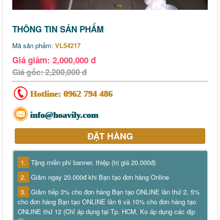
THÔNG TIN SẢN PHẨM
Mã sản phẩm:
VL54217
Giá giảm: 2,000,000 đ
Giá gốc: 2,200,000 đ
Hotline:
0962 794 486
info@hoavily.com
ĐẶT HÀNG
1.
Tặng miễn phí banner, thiệp (trị giá 20.000đ)
2.
Giảm ngay 20.000đ khi Bạn tạo đơn hàng Online
3.
Giảm tiếp 3% cho đơn hàng Bạn tạo ONLINE lần thứ 2, 5%
cho đơn hàng Bạn tạo ONLINE lần 6 và 10% cho đơn hàng tạo
ONLINE thứ 12 (Chỉ áp dụng tại Tp. HCM, Ko áp dụng các dịp