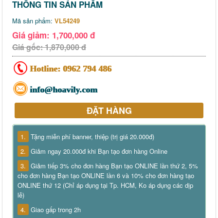
THÔNG TIN SẢN PHẨM
Mã sản phẩm:
VL54249
Giá giảm: 1,700,000 đ
Giá gốc: 1,870,000 đ
Hotline:
0962 794 486
info@hoavily.com
ĐẶT HÀNG
1.
Tặng miễn phí banner, thiệp (trị giá 20.000đ)
2.
Giảm ngay 20.000đ khi Bạn tạo đơn hàng Online
3.
Giảm tiếp 3% cho đơn hàng Bạn tạo ONLINE lần thứ 2, 5%
cho đơn hàng Bạn tạo ONLINE lần 6 và 10% cho đơn hàng tạo
ONLINE thứ 12 (Chỉ áp dụng tại Tp. HCM, Ko áp dụng các dịp
lễ)
4.
Giao gấp trong 2h