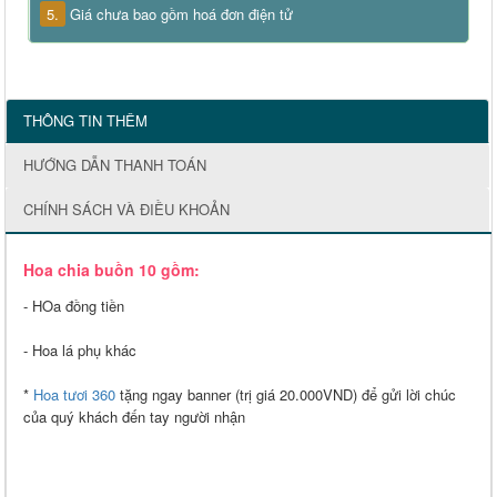
5.
Giá chưa bao gồm hoá đơn điện tử
THÔNG TIN THÊM
HƯỚNG DẪN THANH TOÁN
CHÍNH SÁCH VÀ ĐIỀU KHOẢN
Hoa chia buồn 10 gồm:
- HOa đồng tiền
- Hoa lá phụ khác
*
Hoa tươi 360
tặng ngay banner (trị giá 20.000VND) để gửi lời chúc
của quý khách đến tay người nhận