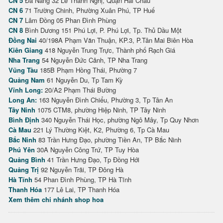
CN 5
Đà Nẵng 32 Lê Thanh Nghị, Quận Hải Châu
CN 6
71 Trường Chinh, Phường Xuân Phú, TP Huế
CN 7
Lâm Đồng 05 Phan Đình Phùng
CN 8
Bình Dương 151 Phú Lợi, P. Phú Lợi, Tp. Thủ Dầu Một
Đồng Nai
40/198A Phạm Văn Thuận, KP.3, P.Tân Mai Biên Hòa
Kiên Giang
418 Nguyễn Trung Trực, Thành phố Rạch Giá
Nha Trang
54 Nguyễn Đức Cảnh, TP Nha Trang
Vũng Tàu
185B Phạm Hồng Thái, Phường 7
Quảng Nam
61 Nguyễn Du, Tp Tam Kỳ
Vĩnh Long:
20/A2 Phạm Thái Bường
Long An:
163 Nguyễn Đình Chiểu, Phường 3, Tp Tân An
Tây Ninh
1075 CTM8, phường Hiệp Ninh, TP Tây Ninh
Bình Định
340 Nguyễn Thái Học, phường Ngô Mây, Tp Quy Nhơn
Cà Mau
221 Lý Thường Kiệt, K2, Phường 6, Tp Cà Mau
Bắc Ninh
83 Trần Hưng Đạo, phường Tiền An, TP Bắc Ninh
Phú Yên
30A Nguyễn Công Trứ, TP Tuy Hòa
Quảng Bình
41 Trần Hưng Đạo, Tp Đồng Hới
Quảng Trị
92 Nguyễn Trãi, TP Đông Hà
Hà Tĩnh
54 Phan Đình Phùng, TP Hà Tĩnh
Thanh Hóa
177 Lê Lai, TP Thanh Hóa
Xem thêm chi nhánh shop hoa