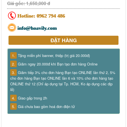
Giá gốc: 1,650,000 đ
Hotline:
0962 794 486
info@hoavily.com
ĐẶT HÀNG
1.
Tặng miễn phí banner, thiệp (trị giá 20.000đ)
2.
Giảm ngay 20.000đ khi Bạn tạo đơn hàng Online
3.
Giảm tiếp 3% cho đơn hàng Bạn tạo ONLINE lần thứ 2, 5%
cho đơn hàng Bạn tạo ONLINE lần 6 và 10% cho đơn hàng tạo
ONLINE thứ 12 (Chỉ áp dụng tại Tp. HCM, Ko áp dụng các dịp
lễ)
4.
Giao gấp trong 2h
5.
Giá chưa bao gồm hoá đơn điện tử