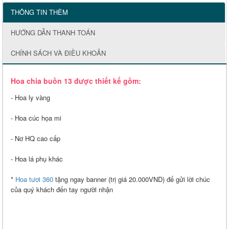
THÔNG TIN THÊM
HƯỚNG DẪN THANH TOÁN
CHÍNH SÁCH VÀ ĐIỀU KHOẢN
Hoa chia buồn 13 được thiết kế gồm:
- Hoa ly vàng
- Hoa cúc họa mi
- Nơ HQ cao cấp
- Hoa lá phụ khác
*
Hoa tươi 360
tặng ngay banner (trị giá 20.000VND) để gửi lời chúc
của quý khách đến tay người nhận