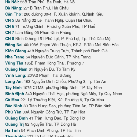
Hà Nội:
56B Trần Phú, Ba Đình, Hà Nội
Đà Nẵng:
271B Trần Phú, Hải Châu
Cần Thơ:
266 đường 30/4, P. Xuân khánh, Q.Ninh Kiều
CN 5
Đà Nẵng 32 Lê Thanh Nghị, Quận Hải Châu
CN 6
71 Trường Chinh, Phường Xuân Phú, TP Huế
CN 7
Lâm Đồng 05 Phan Đình Phùng
CN 8
Bình Dương 151 Phú Lợi, P. Phú Lợi, Tp. Thủ Dầu Một
Đồng Nai
40/198A Phạm Văn Thuận, KP.3, P.Tân Mai Biên Hòa
Kiên Giang
418 Nguyễn Trung Trực, Thành phố Rạch Giá
Nha Trang
54 Nguyễn Đức Cảnh, TP Nha Trang
Vũng Tàu
185B Phạm Hồng Thái, Phường 7
Quảng Nam
61 Nguyễn Du, Tp Tam Kỳ
Vĩnh Long:
20/A2 Phạm Thái Bường
Long An:
163 Nguyễn Đình Chiểu, Phường 3, Tp Tân An
Tây Ninh
1075 CTM8, phường Hiệp Ninh, TP Tây Ninh
Bình Định
340 Nguyễn Thái Học, phường Ngô Mây, Tp Quy Nhơn
Cà Mau
221 Lý Thường Kiệt, K2, Phường 6, Tp Cà Mau
Bắc Ninh
83 Trần Hưng Đạo, phường Tiền An, TP Bắc Ninh
Phú Yên
30A Nguyễn Công Trứ, TP Tuy Hòa
Quảng Bình
41 Trần Hưng Đạo, Tp Đồng Hới
Quảng Trị
92 Nguyễn Trãi, TP Đông Hà
Hà Tĩnh
54 Phan Đình Phùng, TP Hà Tĩnh
Thanh Hóa
177 Lê Lai, TP Thanh Hóa