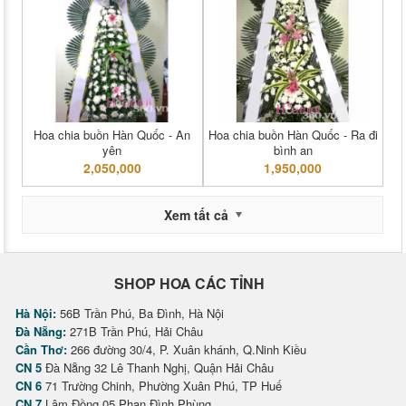
Hoa chia buồn Hàn Quốc - An
Hoa chia buồn Hàn Quốc - Ra đi
yên
bình an
2,050,000
1,950,000
Xem tất cả
SHOP HOA CÁC TỈNH
Hà Nội:
56B Trần Phú, Ba Đình, Hà Nội
Đà Nẵng:
271B Trần Phú, Hải Châu
Cần Thơ:
266 đường 30/4, P. Xuân khánh, Q.Ninh Kiều
CN 5
Đà Nẵng 32 Lê Thanh Nghị, Quận Hải Châu
CN 6
71 Trường Chinh, Phường Xuân Phú, TP Huế
CN 7
Lâm Đồng 05 Phan Đình Phùng