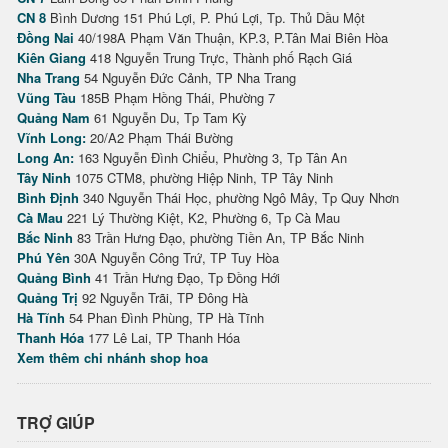
CN 8
Bình Dương 151 Phú Lợi, P. Phú Lợi, Tp. Thủ Dầu Một
Đồng Nai
40/198A Phạm Văn Thuận, KP.3, P.Tân Mai Biên Hòa
Kiên Giang
418 Nguyễn Trung Trực, Thành phố Rạch Giá
Nha Trang
54 Nguyễn Đức Cảnh, TP Nha Trang
Vũng Tàu
185B Phạm Hồng Thái, Phường 7
Quảng Nam
61 Nguyễn Du, Tp Tam Kỳ
Vĩnh Long:
20/A2 Phạm Thái Bường
Long An:
163 Nguyễn Đình Chiểu, Phường 3, Tp Tân An
Tây Ninh
1075 CTM8, phường Hiệp Ninh, TP Tây Ninh
Bình Định
340 Nguyễn Thái Học, phường Ngô Mây, Tp Quy Nhơn
Cà Mau
221 Lý Thường Kiệt, K2, Phường 6, Tp Cà Mau
Bắc Ninh
83 Trần Hưng Đạo, phường Tiền An, TP Bắc Ninh
Phú Yên
30A Nguyễn Công Trứ, TP Tuy Hòa
Quảng Bình
41 Trần Hưng Đạo, Tp Đồng Hới
Quảng Trị
92 Nguyễn Trãi, TP Đông Hà
Hà Tĩnh
54 Phan Đình Phùng, TP Hà Tĩnh
Thanh Hóa
177 Lê Lai, TP Thanh Hóa
Xem thêm chi nhánh shop hoa
TRỢ GIÚP