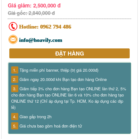
Giá giảm: 2,500,000 đ
Giá gốc: 2,840,000 đ
Hotline:
0962 794 486
info@hoavily.com
ĐẶT HÀNG
1.
Tặng miễn phí banner, thiệp (trị giá 20.000đ)
2.
Giảm ngay 20.000đ khi Bạn tạo đơn hàng Online
3.
Giảm tiếp 3% cho đơn hàng Bạn tạo ONLINE lần thứ 2, 5%
cho đơn hàng Bạn tạo ONLINE lần 6 và 10% cho đơn hàng tạo
ONLINE thứ 12 (Chỉ áp dụng tại Tp. HCM, Ko áp dụng các dịp
lễ)
4.
Giao gấp trong 2h
5.
Giá chưa bao gồm hoá đơn điện tử