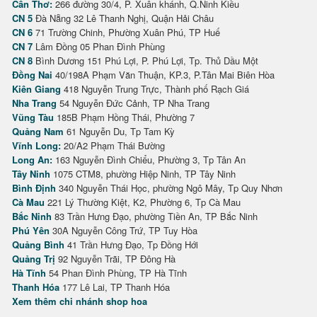
Cần Thơ:
266 đường 30/4, P. Xuân khánh, Q.Ninh Kiều
CN 5
Đà Nẵng 32 Lê Thanh Nghị, Quận Hải Châu
CN 6
71 Trường Chinh, Phường Xuân Phú, TP Huế
CN 7
Lâm Đồng 05 Phan Đình Phùng
CN 8
Bình Dương 151 Phú Lợi, P. Phú Lợi, Tp. Thủ Dầu Một
Đồng Nai
40/198A Phạm Văn Thuận, KP.3, P.Tân Mai Biên Hòa
Kiên Giang
418 Nguyễn Trung Trực, Thành phố Rạch Giá
Nha Trang
54 Nguyễn Đức Cảnh, TP Nha Trang
Vũng Tàu
185B Phạm Hồng Thái, Phường 7
Quảng Nam
61 Nguyễn Du, Tp Tam Kỳ
Vĩnh Long:
20/A2 Phạm Thái Bường
Long An:
163 Nguyễn Đình Chiểu, Phường 3, Tp Tân An
Tây Ninh
1075 CTM8, phường Hiệp Ninh, TP Tây Ninh
Bình Định
340 Nguyễn Thái Học, phường Ngô Mây, Tp Quy Nhơn
Cà Mau
221 Lý Thường Kiệt, K2, Phường 6, Tp Cà Mau
Bắc Ninh
83 Trần Hưng Đạo, phường Tiền An, TP Bắc Ninh
Phú Yên
30A Nguyễn Công Trứ, TP Tuy Hòa
Quảng Bình
41 Trần Hưng Đạo, Tp Đồng Hới
Quảng Trị
92 Nguyễn Trãi, TP Đông Hà
Hà Tĩnh
54 Phan Đình Phùng, TP Hà Tĩnh
Thanh Hóa
177 Lê Lai, TP Thanh Hóa
Xem thêm chi nhánh shop hoa