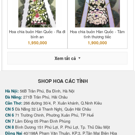
Hoa chia buồn Hàn Quốc - Ra đi
Hoa chia buồn Hàn Quốc - Tâm
bình an
tình thương tiếc
1,950,000
1,900,000
Xem tất cả
SHOP HOA CÁC TỈNH
Hà Nội:
56B Trần Phú, Ba Đình, Hà Nội
Đà Nẵng:
271B Trần Phú, Hải Châu
Cần Thơ:
266 đường 30/4, P. Xuân khánh, Q.Ninh Kiều
CN 5
Đà Nẵng 32 Lê Thanh Nghị, Quận Hải Châu
CN 6
71 Trường Chinh, Phường Xuân Phú, TP Huế
CN 7
Lâm Đồng 05 Phan Đình Phùng
CN 8
Bình Dương 151 Phú Lợi, P. Phú Lợi, Tp. Thủ Dầu Một
Đồng Nai
40/198A Phạm Văn Thuận, KP.3, P.Tân Mai Biên Hòa