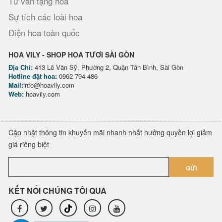
Tư vấn tặng hoa
Sự tích các loài hoa
Điện hoa toàn quốc
HOA VILY - SHOP HOA TƯƠI SÀI GÒN
Địa Chỉ:
413 Lê Văn Sỹ, Phường 2, Quận Tân Bình, Sài Gòn
Hotline đặt hoa:
0962 794 486
Mail:
info@hoavily.com
Web:
hoavily.com
Cập nhật thông tin khuyến mãi nhanh nhất hưởng quyền lợi giảm
giá riêng biệt
GỬI
KẾT NỐI CHÚNG TÔI QUA