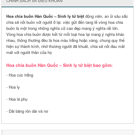
CHÍNH SÁCH VÀ ĐIỀU KHOẢN
Hoa chia buồn Hàn Quốc – Sinh ly tử biệt
động viên, an ủi sâu sắc
chia sẻ nỗi buồn với người ở lại. việc gửi đến tang lễ vòng hoa chia
buồn là một trong những nghĩa cử cao đẹp mang ý nghĩa rất lớn.
Vòng hoa chia buồn được kết từ mỗi loại hoa lại mang ý nghĩa khác
nhau, thông thường đều là hoa màu trắng hoặc vàng, chung quy thể
hiện sự thành kính, nhớ thương người đã khuất, chia sẻ nỗi đau mất
mát với người thân của họ
Hoa chia buồn Hàn Quốc – Sinh ly tử biệt bao gồm:
- Hoa cúc trắng
- Hoa ly
- Hoa lá phụ
- Dải băng rôn dài và nơ