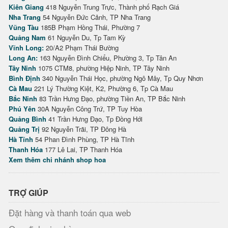
Kiên Giang
418 Nguyễn Trung Trực, Thành phố Rạch Giá
Nha Trang
54 Nguyễn Đức Cảnh, TP Nha Trang
Vũng Tàu
185B Phạm Hồng Thái, Phường 7
Quảng Nam
61 Nguyễn Du, Tp Tam Kỳ
Vĩnh Long:
20/A2 Phạm Thái Bường
Long An:
163 Nguyễn Đình Chiểu, Phường 3, Tp Tân An
Tây Ninh
1075 CTM8, phường Hiệp Ninh, TP Tây Ninh
Bình Định
340 Nguyễn Thái Học, phường Ngô Mây, Tp Quy Nhơn
Cà Mau
221 Lý Thường Kiệt, K2, Phường 6, Tp Cà Mau
Bắc Ninh
83 Trần Hưng Đạo, phường Tiền An, TP Bắc Ninh
Phú Yên
30A Nguyễn Công Trứ, TP Tuy Hòa
Quảng Bình
41 Trần Hưng Đạo, Tp Đồng Hới
Quảng Trị
92 Nguyễn Trãi, TP Đông Hà
Hà Tĩnh
54 Phan Đình Phùng, TP Hà Tĩnh
Thanh Hóa
177 Lê Lai, TP Thanh Hóa
Xem thêm chi nhánh shop hoa
TRỢ GIÚP
Đặt hàng và thanh toán qua web