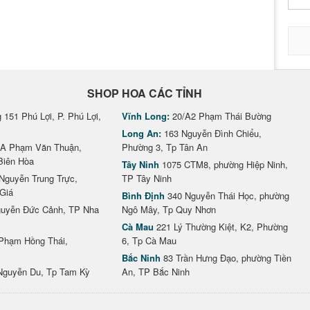
SHOP HOA CÁC TỈNH
151 Phú Lợi, P. Phú Lợi,
Vĩnh Long:
20/A2 Phạm Thái Bường
Long An:
163 Nguyễn Đình Chiểu,
A Phạm Văn Thuận,
Phường 3, Tp Tân An
Biên Hòa
Tây Ninh
1075 CTM8, phường Hiệp Ninh,
Nguyễn Trung Trực,
TP Tây Ninh
Giá
Bình Định
340 Nguyễn Thái Học, phường
uyễn Đức Cảnh, TP Nha
Ngô Mây, Tp Quy Nhơn
Cà Mau
221 Lý Thường Kiệt, K2, Phường
Phạm Hồng Thái,
6, Tp Cà Mau
Bắc Ninh
83 Trần Hưng Đạo, phường Tiền
Nguyễn Du, Tp Tam Kỳ
An, TP Bắc Ninh