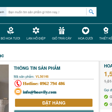
anh
BÓ HOA TƯƠI
LAN HỒ ĐIỆP
GIỎ TRÁI CÂY
HOA CƯỚI
THIẾT K
ạc
HOA
THÔNG TIN SẢN PHẨM
1,
Mã sản phẩm:
VL56146
1,81
Hotline:
0962 794 486
Gọi đ
info@hoavily.com
G
ĐẶT HÀNG
G