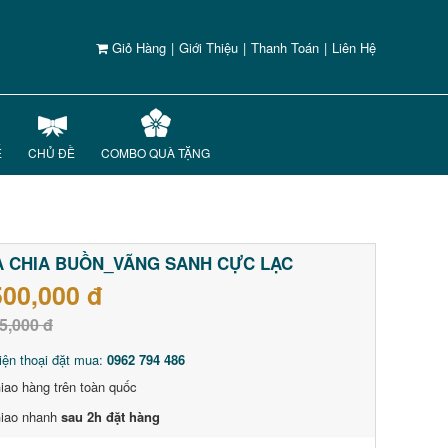
Giỏ Hàng
|
Giới Thiệu
|
Thanh Toán
|
Liên Hệ
Ế
CHỦ ĐỀ
COMBO QUÀ TẶNG
 CHIA BUỒN_VÃNG SANH CỰC LẠC
500,000 đ
5,000 đ
iện thoại đặt mua:
0962 794 486
iao hàng trên toàn quốc
iao nhanh
sau 2h đặt hàng