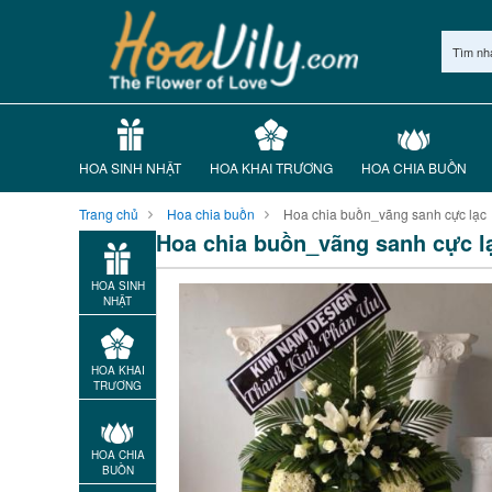
Tìm nh
HOA SINH NHẬT
HOA KHAI TRƯƠNG
HOA CHIA BUỒN
Trang chủ
Hoa chia buồn
Hoa chia buồn_vãng sanh cực lạc
Hoa chia buồn_vãng sanh cực l
HOA SINH
NHẬT
HOA KHAI
TRƯƠNG
HOA CHIA
BUỒN