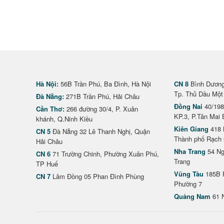
Hà Nội:
56B Trần Phú, Ba Đình, Hà Nội
CN 8
Bình Dương 
Tp. Thủ Dầu Một
Đà Nẵng:
271B Trần Phú, Hải Châu
Đồng Nai
40/198
Cần Thơ:
266 đường 30/4, P. Xuân
KP.3, P.Tân Mai 
khánh, Q.Ninh Kiều
Kiên Giang
418 
CN 5
Đà Nẵng 32 Lê Thanh Nghị, Quận
Thành phố Rạch 
Hải Châu
Nha Trang
54 Ng
CN 6
71 Trường Chinh, Phường Xuân Phú,
Trang
TP Huế
Vũng Tàu
185B 
CN 7
Lâm Đồng 05 Phan Đình Phùng
Phường 7
Quảng Nam
61 