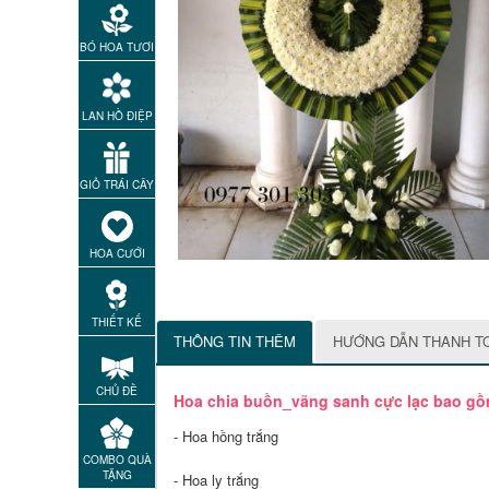
BÓ HOA TƯƠI
LAN HỒ ĐIỆP
GIỎ TRÁI CÂY
HOA CƯỚI
THIẾT KẾ
THÔNG TIN THÊM
HƯỚNG DẪN THANH T
CHỦ ĐỀ
Hoa chia buồn_vãng sanh cực lạc bao gồ
- Hoa hồng trắng
COMBO QUÀ
TẶNG
- Hoa ly trắng