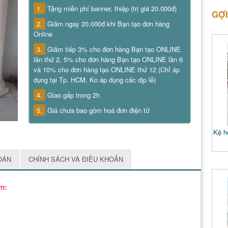
1.
Tặng miễn phí banner, thiệp (trị giá 20.000đ)
GỢI
2.
Giảm ngay 20.000đ khi Bạn tạo đơn hàng
Online
3.
Giảm tiếp 3% cho đơn hàng Bạn tạo ONLINE
lần thứ 2, 5% cho đơn hàng Bạn tạo ONLINE lần 6
và 10% cho đơn hàng tạo ONLINE thứ 12 (Chỉ áp
dụng tại Tp. HCM, Ko áp dụng các dịp lễ)
4.
Giao gấp trong 2h
5.
Giá chưa bao gồm hoá đơn điện tử
Kệ ho
OÁN
CHÍNH SÁCH VÀ ĐIỀU KHOẢN
m: