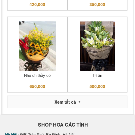
420,000
350,000
Nhớ ơn thầy cô
Tri ân
650,000
500,000
Xem tất cả
SHOP HOA CÁC TỈNH
Hà Nội:
56B Trần Phú, Ba Đình, Hà Nội