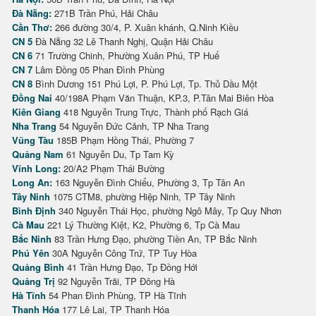
Đà Nẵng:
271B Trần Phú, Hải Châu
Cần Thơ:
266 đường 30/4, P. Xuân khánh, Q.Ninh Kiều
CN 5
Đà Nẵng 32 Lê Thanh Nghị, Quận Hải Châu
CN 6
71 Trường Chinh, Phường Xuân Phú, TP Huế
CN 7
Lâm Đồng 05 Phan Đình Phùng
CN 8
Bình Dương 151 Phú Lợi, P. Phú Lợi, Tp. Thủ Dầu Một
Đồng Nai
40/198A Phạm Văn Thuận, KP.3, P.Tân Mai Biên Hòa
Kiên Giang
418 Nguyễn Trung Trực, Thành phố Rạch Giá
Nha Trang
54 Nguyễn Đức Cảnh, TP Nha Trang
Vũng Tàu
185B Phạm Hồng Thái, Phường 7
Quảng Nam
61 Nguyễn Du, Tp Tam Kỳ
Vĩnh Long:
20/A2 Phạm Thái Bường
Long An:
163 Nguyễn Đình Chiểu, Phường 3, Tp Tân An
Tây Ninh
1075 CTM8, phường Hiệp Ninh, TP Tây Ninh
Bình Định
340 Nguyễn Thái Học, phường Ngô Mây, Tp Quy Nhơn
Cà Mau
221 Lý Thường Kiệt, K2, Phường 6, Tp Cà Mau
Bắc Ninh
83 Trần Hưng Đạo, phường Tiền An, TP Bắc Ninh
Phú Yên
30A Nguyễn Công Trứ, TP Tuy Hòa
Quảng Bình
41 Trần Hưng Đạo, Tp Đồng Hới
Quảng Trị
92 Nguyễn Trãi, TP Đông Hà
Hà Tĩnh
54 Phan Đình Phùng, TP Hà Tĩnh
Thanh Hóa
177 Lê Lai, TP Thanh Hóa