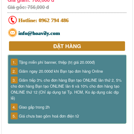
Giá gốc: 756,000 đ
Hotline:
0962 794 486
info@hoavily.com
ĐẶT HÀNG
1.
Tặng miễn phí banner, thiệp (trị giá 20.000đ)
2.
Giảm ngay 20.000đ khi Bạn tạo đơn hàng Online
3.
Giảm tiếp 3% cho đơn hàng Bạn tạo ONLINE lần thứ 2, 5%
cho đơn hàng Bạn tạo ONLINE lần 6 và 10% cho đơn hàng tạo
ONLINE thứ 12 (Chỉ áp dụng tại Tp. HCM, Ko áp dụng các dịp
lễ)
4.
Giao gấp trong 2h
5.
Giá chưa bao gồm hoá đơn điện tử