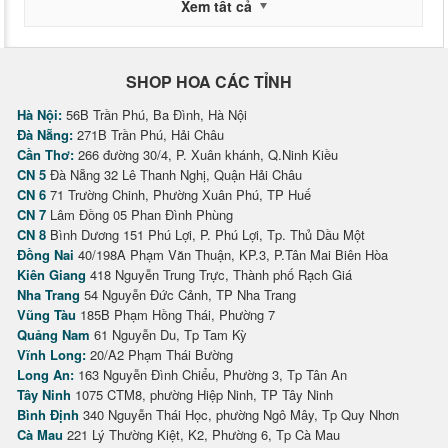
Xem tất cả
SHOP HOA CÁC TỈNH
Hà Nội:
56B Trần Phú, Ba Đình, Hà Nội
Đà Nẵng:
271B Trần Phú, Hải Châu
Cần Thơ:
266 đường 30/4, P. Xuân khánh, Q.Ninh Kiều
CN 5
Đà Nẵng 32 Lê Thanh Nghị, Quận Hải Châu
CN 6
71 Trường Chinh, Phường Xuân Phú, TP Huế
CN 7
Lâm Đồng 05 Phan Đình Phùng
CN 8
Bình Dương 151 Phú Lợi, P. Phú Lợi, Tp. Thủ Dầu Một
Đồng Nai
40/198A Phạm Văn Thuận, KP.3, P.Tân Mai Biên Hòa
Kiên Giang
418 Nguyễn Trung Trực, Thành phố Rạch Giá
Nha Trang
54 Nguyễn Đức Cảnh, TP Nha Trang
Vũng Tàu
185B Phạm Hồng Thái, Phường 7
Quảng Nam
61 Nguyễn Du, Tp Tam Kỳ
Vĩnh Long:
20/A2 Phạm Thái Bường
Long An:
163 Nguyễn Đình Chiểu, Phường 3, Tp Tân An
Tây Ninh
1075 CTM8, phường Hiệp Ninh, TP Tây Ninh
Bình Định
340 Nguyễn Thái Học, phường Ngô Mây, Tp Quy Nhơn
Cà Mau
221 Lý Thường Kiệt, K2, Phường 6, Tp Cà Mau