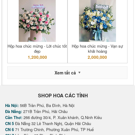
Hộp hoa chúc mừng - Lời chúc tốt
Hộp hoa chúc mừng - Vạn sự
đẹp
khải hoàng
1,200,000
2,000,000
Xem tất cả
SHOP HOA CÁC TỈNH
Hà Nội:
56B Trần Phú, Ba Đình, Hà Nội
Đà Nẵng:
271B Trần Phú, Hải Châu
Cần Thơ:
266 đường 30/4, P. Xuân khánh, Q.Ninh Kiều
CN 5
Đà Nẵng 32 Lê Thanh Nghị, Quận Hải Châu
CN 6
71 Trường Chinh, Phường Xuân Phú, TP Huế