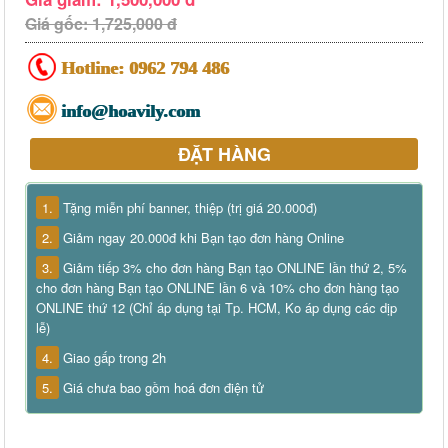
Giá gốc: 1,725,000 đ
Hotline:
0962 794 486
info@hoavily.com
ĐẶT HÀNG
1.
Tặng miễn phí banner, thiệp (trị giá 20.000đ)
2.
Giảm ngay 20.000đ khi Bạn tạo đơn hàng Online
3.
Giảm tiếp 3% cho đơn hàng Bạn tạo ONLINE lần thứ 2, 5%
cho đơn hàng Bạn tạo ONLINE lần 6 và 10% cho đơn hàng tạo
ONLINE thứ 12 (Chỉ áp dụng tại Tp. HCM, Ko áp dụng các dịp
lễ)
4.
Giao gấp trong 2h
5.
Giá chưa bao gồm hoá đơn điện tử