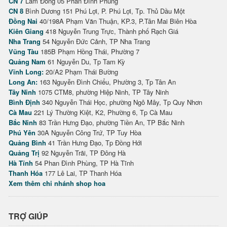
CN 7
Lâm Đồng 05 Phan Đình Phùng
CN 8
Bình Dương 151 Phú Lợi, P. Phú Lợi, Tp. Thủ Dầu Một
Đồng Nai
40/198A Phạm Văn Thuận, KP.3, P.Tân Mai Biên Hòa
Kiên Giang
418 Nguyễn Trung Trực, Thành phố Rạch Giá
Nha Trang
54 Nguyễn Đức Cảnh, TP Nha Trang
Vũng Tàu
185B Phạm Hồng Thái, Phường 7
Quảng Nam
61 Nguyễn Du, Tp Tam Kỳ
Vĩnh Long:
20/A2 Phạm Thái Bường
Long An:
163 Nguyễn Đình Chiểu, Phường 3, Tp Tân An
Tây Ninh
1075 CTM8, phường Hiệp Ninh, TP Tây Ninh
Bình Định
340 Nguyễn Thái Học, phường Ngô Mây, Tp Quy Nhơn
Cà Mau
221 Lý Thường Kiệt, K2, Phường 6, Tp Cà Mau
Bắc Ninh
83 Trần Hưng Đạo, phường Tiền An, TP Bắc Ninh
Phú Yên
30A Nguyễn Công Trứ, TP Tuy Hòa
Quảng Bình
41 Trần Hưng Đạo, Tp Đồng Hới
Quảng Trị
92 Nguyễn Trãi, TP Đông Hà
Hà Tĩnh
54 Phan Đình Phùng, TP Hà Tĩnh
Thanh Hóa
177 Lê Lai, TP Thanh Hóa
Xem thêm chi nhánh shop hoa
TRỢ GIÚP