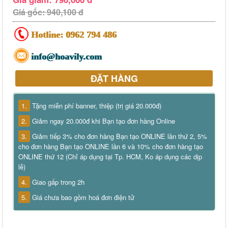
Giá gốc: 940,100 đ
Hotline:
0962 794 486
info@hoavily.com
ĐẶT HÀNG
1.
Tặng miễn phí banner, thiệp (trị giá 20.000đ)
2.
Giảm ngay 20.000đ khi Bạn tạo đơn hàng Online
3.
Giảm tiếp 3% cho đơn hàng Bạn tạo ONLINE lần thứ 2, 5%
cho đơn hàng Bạn tạo ONLINE lần 6 và 10% cho đơn hàng tạo
ONLINE thứ 12 (Chỉ áp dụng tại Tp. HCM, Ko áp dụng các dịp
lễ)
4.
Giao gấp trong 2h
5.
Giá chưa bao gồm hoá đơn điện tử