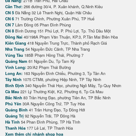
Đà Nẵng:
271B Trần Phú, Hải Châu
Cần Thơ:
266 đường 30/4, P. Xuân khánh, Q.Ninh Kiều
CN 5
Đà Nẵng 32 Lê Thanh Nghị, Quận Hải Châu
CN 6
71 Trường Chinh, Phường Xuân Phú, TP Huế
CN 7
Lâm Đồng 05 Phan Đình Phùng
CN 8
Bình Dương 151 Phú Lợi, P. Phú Lợi, Tp. Thủ Dầu Một
Đồng Nai
40/198A Phạm Văn Thuận, KP.3, P.Tân Mai Biên Hòa
Kiên Giang
418 Nguyễn Trung Trực, Thành phố Rạch Giá
Nha Trang
54 Nguyễn Đức Cảnh, TP Nha Trang
Vũng Tàu
185B Phạm Hồng Thái, Phường 7
Quảng Nam
61 Nguyễn Du, Tp Tam Kỳ
Vĩnh Long:
20/A2 Phạm Thái Bường
Long An:
163 Nguyễn Đình Chiểu, Phường 3, Tp Tân An
Tây Ninh
1075 CTM8, phường Hiệp Ninh, TP Tây Ninh
Bình Định
340 Nguyễn Thái Học, phường Ngô Mây, Tp Quy Nhơn
Cà Mau
221 Lý Thường Kiệt, K2, Phường 6, Tp Cà Mau
Bắc Ninh
83 Trần Hưng Đạo, phường Tiền An, TP Bắc Ninh
Phú Yên
30A Nguyễn Công Trứ, TP Tuy Hòa
Quảng Bình
41 Trần Hưng Đạo, Tp Đồng Hới
Quảng Trị
92 Nguyễn Trãi, TP Đông Hà
Hà Tĩnh
54 Phan Đình Phùng, TP Hà Tĩnh
Thanh Hóa
177 Lê Lai, TP Thanh Hóa
Xem thêm chi nhánh shop hoa