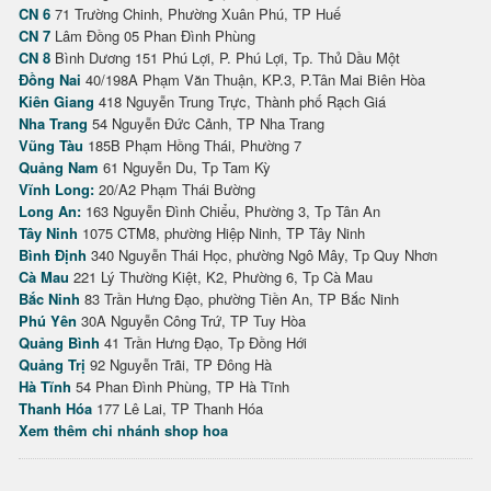
CN 6
71 Trường Chinh, Phường Xuân Phú, TP Huế
CN 7
Lâm Đồng 05 Phan Đình Phùng
CN 8
Bình Dương 151 Phú Lợi, P. Phú Lợi, Tp. Thủ Dầu Một
Đồng Nai
40/198A Phạm Văn Thuận, KP.3, P.Tân Mai Biên Hòa
Kiên Giang
418 Nguyễn Trung Trực, Thành phố Rạch Giá
Nha Trang
54 Nguyễn Đức Cảnh, TP Nha Trang
Vũng Tàu
185B Phạm Hồng Thái, Phường 7
Quảng Nam
61 Nguyễn Du, Tp Tam Kỳ
Vĩnh Long:
20/A2 Phạm Thái Bường
Long An:
163 Nguyễn Đình Chiểu, Phường 3, Tp Tân An
Tây Ninh
1075 CTM8, phường Hiệp Ninh, TP Tây Ninh
Bình Định
340 Nguyễn Thái Học, phường Ngô Mây, Tp Quy Nhơn
Cà Mau
221 Lý Thường Kiệt, K2, Phường 6, Tp Cà Mau
Bắc Ninh
83 Trần Hưng Đạo, phường Tiền An, TP Bắc Ninh
Phú Yên
30A Nguyễn Công Trứ, TP Tuy Hòa
Quảng Bình
41 Trần Hưng Đạo, Tp Đồng Hới
Quảng Trị
92 Nguyễn Trãi, TP Đông Hà
Hà Tĩnh
54 Phan Đình Phùng, TP Hà Tĩnh
Thanh Hóa
177 Lê Lai, TP Thanh Hóa
Xem thêm chi nhánh shop hoa