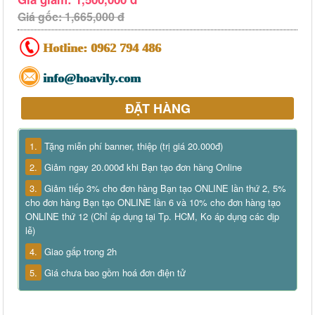
Giá gốc: 1,665,000 đ
Hotline:
0962 794 486
info@hoavily.com
ĐẶT HÀNG
1.
Tặng miễn phí banner, thiệp (trị giá 20.000đ)
2.
Giảm ngay 20.000đ khi Bạn tạo đơn hàng Online
3.
Giảm tiếp 3% cho đơn hàng Bạn tạo ONLINE lần thứ 2, 5%
cho đơn hàng Bạn tạo ONLINE lần 6 và 10% cho đơn hàng tạo
ONLINE thứ 12 (Chỉ áp dụng tại Tp. HCM, Ko áp dụng các dịp
lễ)
4.
Giao gấp trong 2h
5.
Giá chưa bao gồm hoá đơn điện tử