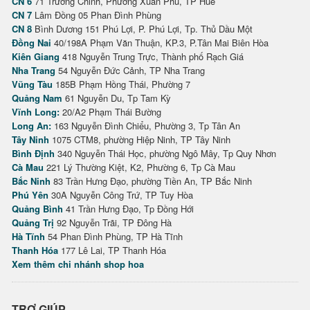
CN 6
71 Trường Chinh, Phường Xuân Phú, TP Huế
CN 7
Lâm Đồng 05 Phan Đình Phùng
CN 8
Bình Dương 151 Phú Lợi, P. Phú Lợi, Tp. Thủ Dầu Một
Đồng Nai
40/198A Phạm Văn Thuận, KP.3, P.Tân Mai Biên Hòa
Kiên Giang
418 Nguyễn Trung Trực, Thành phố Rạch Giá
Nha Trang
54 Nguyễn Đức Cảnh, TP Nha Trang
Vũng Tàu
185B Phạm Hồng Thái, Phường 7
Quảng Nam
61 Nguyễn Du, Tp Tam Kỳ
Vĩnh Long:
20/A2 Phạm Thái Bường
Long An:
163 Nguyễn Đình Chiểu, Phường 3, Tp Tân An
Tây Ninh
1075 CTM8, phường Hiệp Ninh, TP Tây Ninh
Bình Định
340 Nguyễn Thái Học, phường Ngô Mây, Tp Quy Nhơn
Cà Mau
221 Lý Thường Kiệt, K2, Phường 6, Tp Cà Mau
Bắc Ninh
83 Trần Hưng Đạo, phường Tiền An, TP Bắc Ninh
Phú Yên
30A Nguyễn Công Trứ, TP Tuy Hòa
Quảng Bình
41 Trần Hưng Đạo, Tp Đồng Hới
Quảng Trị
92 Nguyễn Trãi, TP Đông Hà
Hà Tĩnh
54 Phan Đình Phùng, TP Hà Tĩnh
Thanh Hóa
177 Lê Lai, TP Thanh Hóa
Xem thêm chi nhánh shop hoa
TRỢ GIÚP