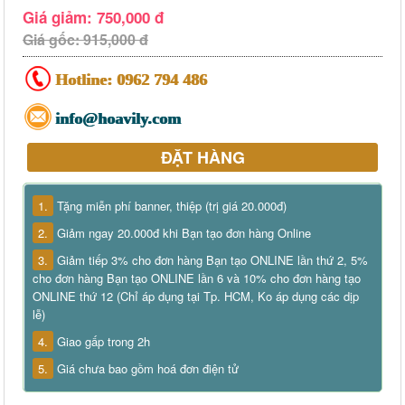
Giá giảm: 750,000 đ
Giá gốc: 915,000 đ
Hotline:
0962 794 486
info@hoavily.com
ĐẶT HÀNG
1.
Tặng miễn phí banner, thiệp (trị giá 20.000đ)
2.
Giảm ngay 20.000đ khi Bạn tạo đơn hàng Online
3.
Giảm tiếp 3% cho đơn hàng Bạn tạo ONLINE lần thứ 2, 5%
cho đơn hàng Bạn tạo ONLINE lần 6 và 10% cho đơn hàng tạo
ONLINE thứ 12 (Chỉ áp dụng tại Tp. HCM, Ko áp dụng các dịp
lễ)
4.
Giao gấp trong 2h
5.
Giá chưa bao gồm hoá đơn điện tử