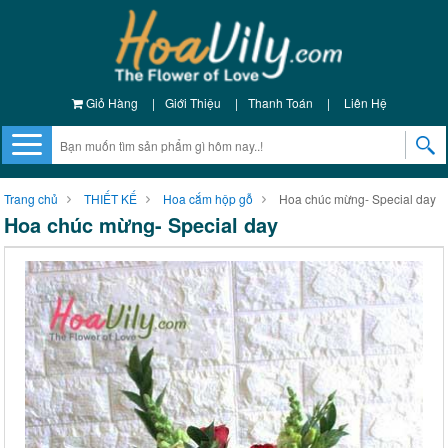
Giỏ Hàng
|
Giới Thiệu
|
Thanh Toán
|
Liên Hệ
Trang chủ
THIẾT KẾ
Hoa cắm hộp gỗ
Hoa chúc mừng- Special day
Hoa chúc mừng- Special day