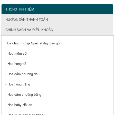
THÔNG TIN THÊM
HƯỚNG DẪN THANH TOÁN
CHÍNH SÁCH VÀ ĐIỀU KHOẢN
Hoa chúc mừng- Special day bao gồm:
- Hoa mõm sói
- Hoa hồng đỏ
- Hoa cẩm chướng đỏ
- Hoa hồng trắng
- Hoa cẩm chướng trắng
- Hoa baby Hà lan
- Hoa lá và phụ kiện khác