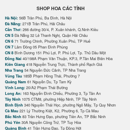
SHOP HOA CÁC TỈNH
Hà Nội:
56B Trần Phú, Ba Đình, Hà Nội
Đà Nẵng:
271B Trần Phú, Hải Châu
Cần Thơ:
266 đường 30/4, P. Xuân khánh, Q.Ninh Kiều
CN 5
Đà Nẵng 32 Lê Thanh Nghị, Quận Hải Châu
CN 6
71 Trường Chinh, Phường Xuân Phú, TP Huế
CN 7
Lâm Đồng 05 Phan Đình Phùng
CN 8
Bình Dương 151 Phú Lợi, P. Phú Lợi, Tp. Thủ Dầu Một
Đồng Nai
40/198A Phạm Văn Thuận, KP.3, P.Tân Mai Biên Hòa
Kiên Giang
418 Nguyễn Trung Trực, Thành phố Rạch Giá
Nha Trang
54 Nguyễn Đức Cảnh, TP Nha Trang
Vũng Tàu
185B Phạm Hồng Thái, Phường 7
Quảng Nam
61 Nguyễn Du, Tp Tam Kỳ
Vĩnh Long:
20/A2 Phạm Thái Bường
Long An:
163 Nguyễn Đình Chiểu, Phường 3, Tp Tân An
Tây Ninh
1075 CTM8, phường Hiệp Ninh, TP Tây Ninh
Bình Định
340 Nguyễn Thái Học, phường Ngô Mây, Tp Quy Nhơn
Cà Mau
221 Lý Thường Kiệt, K2, Phường 6, Tp Cà Mau
Bắc Ninh
83 Trần Hưng Đạo, phường Tiền An, TP Bắc Ninh
Phú Yên
30A Nguyễn Công Trứ, TP Tuy Hòa
Quảng Bình
41 Trần Hưng Đạo, Tp Đồng Hới