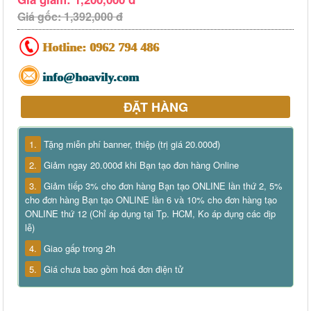
Giá gốc: 1,392,000 đ
Hotline:
0962 794 486
info@hoavily.com
ĐẶT HÀNG
1.
Tặng miễn phí banner, thiệp (trị giá 20.000đ)
2.
Giảm ngay 20.000đ khi Bạn tạo đơn hàng Online
3.
Giảm tiếp 3% cho đơn hàng Bạn tạo ONLINE lần thứ 2, 5%
cho đơn hàng Bạn tạo ONLINE lần 6 và 10% cho đơn hàng tạo
ONLINE thứ 12 (Chỉ áp dụng tại Tp. HCM, Ko áp dụng các dịp
lễ)
4.
Giao gấp trong 2h
5.
Giá chưa bao gồm hoá đơn điện tử