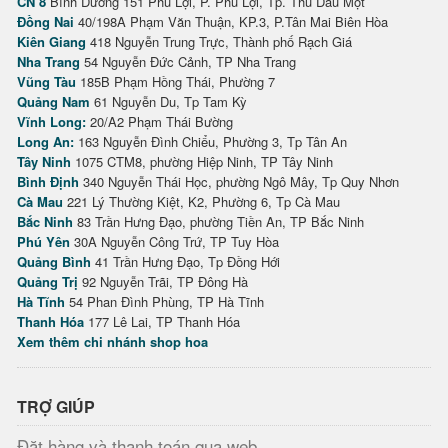
CN 8
Bình Dương 151 Phú Lợi, P. Phú Lợi, Tp. Thủ Dầu Một
Đồng Nai
40/198A Phạm Văn Thuận, KP.3, P.Tân Mai Biên Hòa
Kiên Giang
418 Nguyễn Trung Trực, Thành phố Rạch Giá
Nha Trang
54 Nguyễn Đức Cảnh, TP Nha Trang
Vũng Tàu
185B Phạm Hồng Thái, Phường 7
Quảng Nam
61 Nguyễn Du, Tp Tam Kỳ
Vĩnh Long:
20/A2 Phạm Thái Bường
Long An:
163 Nguyễn Đình Chiểu, Phường 3, Tp Tân An
Tây Ninh
1075 CTM8, phường Hiệp Ninh, TP Tây Ninh
Bình Định
340 Nguyễn Thái Học, phường Ngô Mây, Tp Quy Nhơn
Cà Mau
221 Lý Thường Kiệt, K2, Phường 6, Tp Cà Mau
Bắc Ninh
83 Trần Hưng Đạo, phường Tiền An, TP Bắc Ninh
Phú Yên
30A Nguyễn Công Trứ, TP Tuy Hòa
Quảng Bình
41 Trần Hưng Đạo, Tp Đồng Hới
Quảng Trị
92 Nguyễn Trãi, TP Đông Hà
Hà Tĩnh
54 Phan Đình Phùng, TP Hà Tĩnh
Thanh Hóa
177 Lê Lai, TP Thanh Hóa
Xem thêm chi nhánh shop hoa
TRỢ GIÚP
Đặt hàng và thanh toán qua web