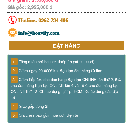
Giá gốc: 2,925,000 đ
Hotline:
0962 794 486
info@hoavily.com
ĐẶT HÀNG
1.
Tặng miễn phí banner, thiệp (trị giá 20.000đ)
2.
Giảm ngay 20.000đ khi Bạn tạo đơn hàng Online
3.
Giảm tiếp 3% cho đơn hàng Bạn tạo ONLINE lần thứ 2, 5%
cho đơn hàng Bạn tạo ONLINE lần 6 và 10% cho đơn hàng tạo
ONLINE thứ 12 (Chỉ áp dụng tại Tp. HCM, Ko áp dụng các dịp
lễ)
4.
Giao gấp trong 2h
5.
Giá chưa bao gồm hoá đơn điện tử