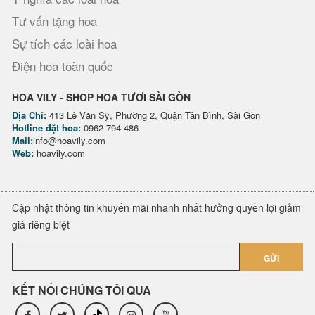
Tư vấn tặng hoa
Sự tích các loài hoa
Điện hoa toàn quốc
HOA VILY - SHOP HOA TƯƠI SÀI GÒN
Địa Chỉ:
413 Lê Văn Sỹ, Phường 2, Quận Tân Bình, Sài Gòn
Hotline đặt hoa:
0962 794 486
Mail:
info@hoavily.com
Web:
hoavily.com
Cập nhật thông tin khuyến mãi nhanh nhất hưởng quyền lợi giảm
giá riêng biệt
GỬI
KẾT NỐI CHÚNG TÔI QUA