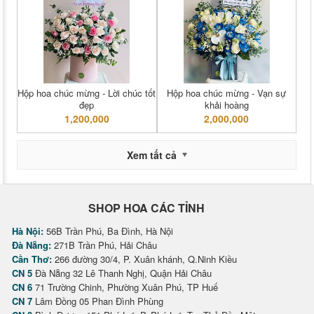
Hộp hoa chúc mừng - Lời chúc tốt
Hộp hoa chúc mừng - Vạn sự
đẹp
khải hoàng
1,200,000
2,000,000
Xem tất cả
SHOP HOA CÁC TỈNH
Hà Nội:
56B Trần Phú, Ba Đình, Hà Nội
Đà Nẵng:
271B Trần Phú, Hải Châu
Cần Thơ:
266 đường 30/4, P. Xuân khánh, Q.Ninh Kiều
CN 5
Đà Nẵng 32 Lê Thanh Nghị, Quận Hải Châu
CN 6
71 Trường Chinh, Phường Xuân Phú, TP Huế
CN 7
Lâm Đồng 05 Phan Đình Phùng