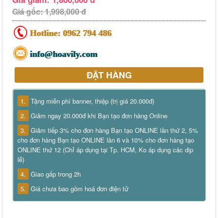
Giá gốc: 1,998,000 đ
Hotline:
0962 794 486
info@hoavily.com
ĐẶT HÀNG
1.
Tặng miễn phí banner, thiệp (trị giá 20.000đ)
2.
Giảm ngay 20.000đ khi Bạn tạo đơn hàng Online
3.
Giảm tiếp 3% cho đơn hàng Bạn tạo ONLINE lần thứ 2, 5%
cho đơn hàng Bạn tạo ONLINE lần 6 và 10% cho đơn hàng tạo
ONLINE thứ 12 (Chỉ áp dụng tại Tp. HCM, Ko áp dụng các dịp
lễ)
4.
Giao gấp trong 2h
5.
Giá chưa bao gồm hoá đơn điện tử