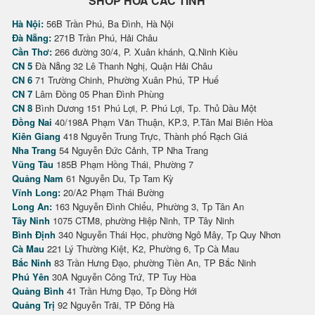
SHOP HOA CÁC TỈNH
Hà Nội:
56B Trần Phú, Ba Đình, Hà Nội
Đà Nẵng:
271B Trần Phú, Hải Châu
Cần Thơ:
266 đường 30/4, P. Xuân khánh, Q.Ninh Kiều
CN 5
Đà Nẵng 32 Lê Thanh Nghị, Quận Hải Châu
CN 6
71 Trường Chinh, Phường Xuân Phú, TP Huế
CN 7
Lâm Đồng 05 Phan Đình Phùng
CN 8
Bình Dương 151 Phú Lợi, P. Phú Lợi, Tp. Thủ Dầu Một
Đồng Nai
40/198A Phạm Văn Thuận, KP.3, P.Tân Mai Biên Hòa
Kiên Giang
418 Nguyễn Trung Trực, Thành phố Rạch Giá
Nha Trang
54 Nguyễn Đức Cảnh, TP Nha Trang
Vũng Tàu
185B Phạm Hồng Thái, Phường 7
Quảng Nam
61 Nguyễn Du, Tp Tam Kỳ
Vĩnh Long:
20/A2 Phạm Thái Bường
Long An:
163 Nguyễn Đình Chiểu, Phường 3, Tp Tân An
Tây Ninh
1075 CTM8, phường Hiệp Ninh, TP Tây Ninh
Bình Định
340 Nguyễn Thái Học, phường Ngô Mây, Tp Quy Nhơn
Cà Mau
221 Lý Thường Kiệt, K2, Phường 6, Tp Cà Mau
Bắc Ninh
83 Trần Hưng Đạo, phường Tiền An, TP Bắc Ninh
Phú Yên
30A Nguyễn Công Trứ, TP Tuy Hòa
Quảng Bình
41 Trần Hưng Đạo, Tp Đồng Hới
Quảng Trị
92 Nguyễn Trãi, TP Đông Hà