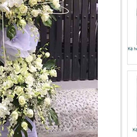
Kệ ho
Kệ