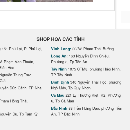
SHOP HOA CÁC TỈNH
151 Phú Lợi, P. Phú Lợi,
Vĩnh Long:
20/A2 Phạm Thái Bường
Long An:
163 Nguyễn Đình Chiểu,
A Phạm Văn Thuận,
Phường 3, Tp Tân An
Biên Hòa
Tây Ninh
1075 CTM8, phường Hiệp Ninh,
Nguyễn Trung Trực,
TP Tây Ninh
Giá
Bình Định
340 Nguyễn Thái Học, phường
uyễn Đức Cảnh, TP Nha
Ngô Mây, Tp Quy Nhơn
Cà Mau
221 Lý Thường Kiệt, K2, Phường
Phạm Hồng Thái,
6, Tp Cà Mau
Bắc Ninh
83 Trần Hưng Đạo, phường Tiền
Nguyễn Du, Tp Tam Kỳ
An, TP Bắc Ninh