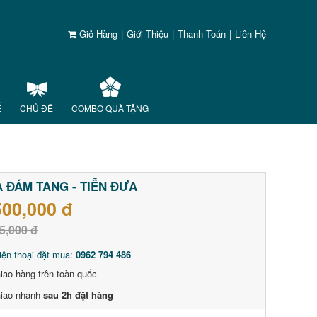
Giỏ Hàng
|
Giới Thiệu
|
Thanh Toán
|
Liên Hệ
Ế
CHỦ ĐỀ
COMBO QUÀ TẶNG
 ĐÁM TANG - TIỄN ĐƯA
500,000 đ
5,000 đ
iện thoại đặt mua:
0962 794 486
iao hàng trên toàn quốc
iao nhanh
sau 2h đặt hàng