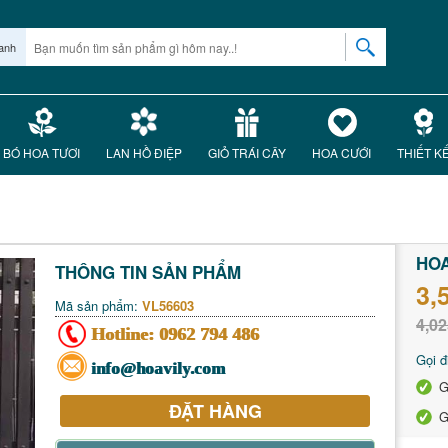
anh
BÓ HOA TƯƠI
LAN HỒ ĐIỆP
GIỎ TRÁI CÂY
HOA CƯỚI
THIẾT K
HOA
THÔNG TIN SẢN PHẨM
3,
Mã sản phẩm:
VL56603
4,02
Hotline:
0962 794 486
Gọi đ
info@hoavily.com
G
ĐẶT HÀNG
G