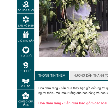
BÓ HOA TƯƠI
LAN HỒ ĐIỆP
GIỎ TRÁI CÂY
HOA CƯỚI
THIẾT KẾ
THÔNG TIN THÊM
HƯỚNG DẪN THANH T
CHỦ ĐỀ
Hoa đám tang - tiễn đưa thay bạn gửi đến người q
người thân.. Với màu trắng của hoa hồng và hoa 
COMBO QUÀ
Hoa đám tang - tiễn đưa bao gồm các loại
TẶNG