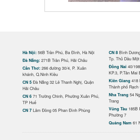
Hà Nội:
56B Trần Phú, Ba Đình, Hà Nội
CN 8
Bình Dương 
Tp. Thủ Dầu Một
Đà Nẵng:
271B Trần Phú, Hải Châu
Đồng Nai
40/198
Cần Thơ:
266 đường 30/4, P. Xuân
KP.3, P.Tân Mai 
khánh, Q.Ninh Kiều
Kiên Giang
418 
CN 5
Đà Nẵng 32 Lê Thanh Nghị, Quận
Thành phố Rạch 
Hải Châu
Nha Trang
54 Ng
CN 6
71 Trường Chinh, Phường Xuân Phú,
Trang
TP Huế
Vũng Tàu
185B 
CN 7
Lâm Đồng 05 Phan Đình Phùng
Phường 7
Quảng Nam
61 