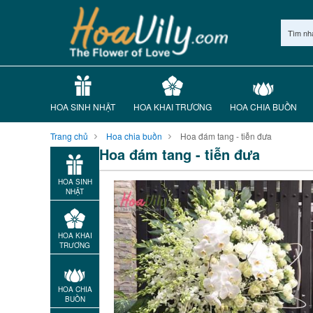
Tìm nh
HOA SINH NHẬT
HOA KHAI TRƯƠNG
HOA CHIA BUỒN
Trang chủ
Hoa chia buồn
Hoa đám tang - tiễn đưa
Hoa đám tang - tiễn đưa
HOA SINH
NHẬT
HOA KHAI
TRƯƠNG
HOA CHIA
BUỒN