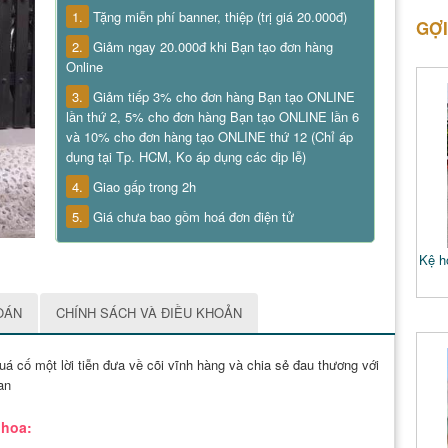
1.
Tặng miễn phí banner, thiệp (trị giá 20.000đ)
GỢI
2.
Giảm ngay 20.000đ khi Bạn tạo đơn hàng
Online
3.
Giảm tiếp 3% cho đơn hàng Bạn tạo ONLINE
lần thứ 2, 5% cho đơn hàng Bạn tạo ONLINE lần 6
và 10% cho đơn hàng tạo ONLINE thứ 12 (Chỉ áp
dụng tại Tp. HCM, Ko áp dụng các dịp lễ)
4.
Giao gấp trong 2h
5.
Giá chưa bao gồm hoá đơn điện tử
Kệ ho
OÁN
CHÍNH SÁCH VÀ ĐIỀU KHOẢN
uá cố một lời tiễn đưa về cõi vĩnh hàng và chia sẻ đau thương với
lan
 hoa: