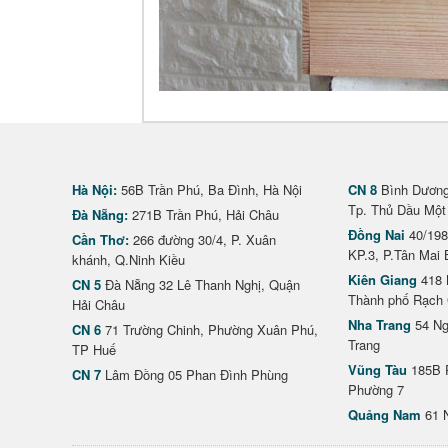
Hà Nội:
56B Trần Phú, Ba Đình, Hà Nội
CN 8
Bình Dương 
Tp. Thủ Dầu Một
Đà Nẵng:
271B Trần Phú, Hải Châu
Đồng Nai
40/198
Cần Thơ:
266 đường 30/4, P. Xuân
KP.3, P.Tân Mai 
khánh, Q.Ninh Kiều
Kiên Giang
418 
CN 5
Đà Nẵng 32 Lê Thanh Nghị, Quận
Thành phố Rạch 
Hải Châu
Nha Trang
54 Ng
CN 6
71 Trường Chinh, Phường Xuân Phú,
Trang
TP Huế
Vũng Tàu
185B 
CN 7
Lâm Đồng 05 Phan Đình Phùng
Phường 7
Quảng Nam
61 