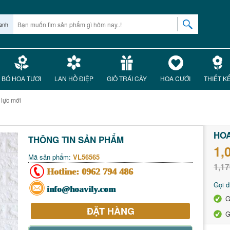
anh
BÓ HOA TƯƠI
LAN HỒ ĐIỆP
GIỎ TRÁI CÂY
HOA CƯỚI
THIẾT K
lực mới
HOA
THÔNG TIN SẢN PHẨM
1,
Mã sản phẩm:
VL56565
1,17
Hotline:
0962 794 486
Gọi đ
info@hoavily.com
G
ĐẶT HÀNG
G