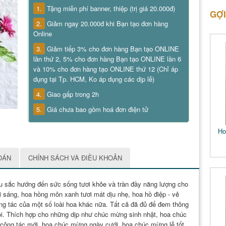
1.
Tặng miễn phí banner, thiệp (trị giá 20.000đ)
GỢI
2.
Giảm ngay 20.000đ khi Bạn tạo đơn hàng
Online
3.
Giảm tiếp 3% cho đơn hàng Bạn tạo ONLINE
lần thứ 2, 5% cho đơn hàng Bạn tạo ONLINE lần 6
và 10% cho đơn hàng tạo ONLINE thứ 12 (Chỉ áp
dụng tại Tp. HCM, Ko áp dụng các dịp lễ)
4.
Giao gấp trong 2h
5.
Giá chưa bao gồm hoá đơn điện tử
Ho
OÁN
CHÍNH SÁCH VÀ ĐIỀU KHOẢN
àu sắc hướng đến sức sống tươi khỏe và tràn đầy năng lượng cho
 sáng, hoa hồng môn xanh tươi mát dịu nhẹ, hoa hồ điệp - vẻ
ộng tác của một số loài hoa khác nữa. Tất cả đã đủ để đem thông
ồi. Thích hợp cho những dịp như chúc mừng sinh nhật, hoa chúc
công tác mới, hoa chúc mừng ngày cưới, hoa chúc mừng lễ tốt