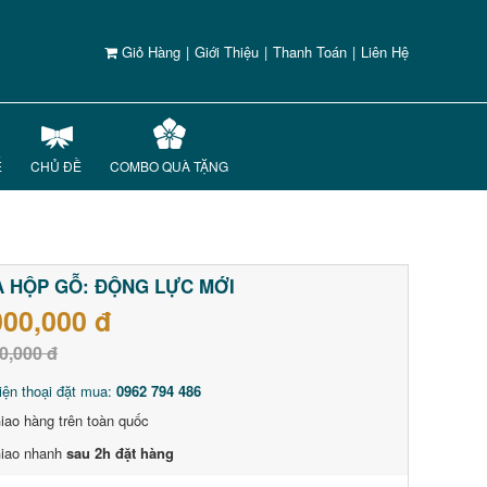
Giỏ Hàng
|
Giới Thiệu
|
Thanh Toán
|
Liên Hệ
Ế
CHỦ ĐỀ
COMBO QUÀ TẶNG
 HỘP GỖ: ĐỘNG LỰC MỚI
000,000 đ
0,000 đ
iện thoại đặt mua:
0962 794 486
iao hàng trên toàn quốc
iao nhanh
sau 2h đặt hàng