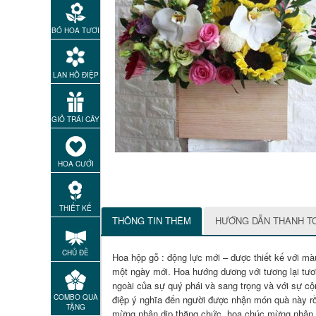
BÓ HOA TƯƠI
LAN HỒ ĐIỆP
GIỎ TRÁI CÂY
HOA CƯỚI
THIẾT KẾ
THÔNG TIN THÊM
HƯỚNG DẪN THANH T
CHỦ ĐỀ
Hoa hộp gỗ : động lực mới – được thiết kế với m
một ngày mới. Hoa hướng dương với tương lại tươi
ngoài của sự quý phái và sang trọng và với sự c
COMBO QUÀ
điệp ý nghĩa đến người được nhận món quà này r
TẶNG
mừng nhân dịp thăng chức, hoa chúc mừng nhận 