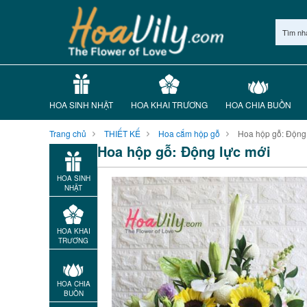
Tìm nh
HOA SINH NHẬT
HOA KHAI TRƯƠNG
HOA CHIA BUỒN
Trang chủ
THIẾT KẾ
Hoa cắm hộp gỗ
Hoa hộp gỗ: Động 
Hoa hộp gỗ: Động lực mới
HOA SINH
NHẬT
HOA KHAI
TRƯƠNG
HOA CHIA
BUỒN