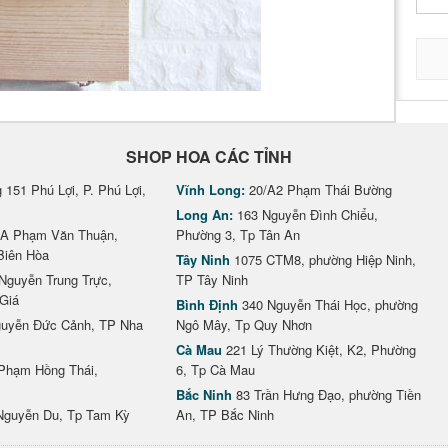
SHOP HOA CÁC TỈNH
151 Phú Lợi, P. Phú Lợi,
Vĩnh Long:
20/A2 Phạm Thái Bường
Long An:
163 Nguyễn Đình Chiểu,
A Phạm Văn Thuận,
Phường 3, Tp Tân An
Biên Hòa
Tây Ninh
1075 CTM8, phường Hiệp Ninh,
Nguyễn Trung Trực,
TP Tây Ninh
Giá
Bình Định
340 Nguyễn Thái Học, phường
uyễn Đức Cảnh, TP Nha
Ngô Mây, Tp Quy Nhơn
Cà Mau
221 Lý Thường Kiệt, K2, Phường
Phạm Hồng Thái,
6, Tp Cà Mau
Bắc Ninh
83 Trần Hưng Đạo, phường Tiền
Nguyễn Du, Tp Tam Kỳ
An, TP Bắc Ninh