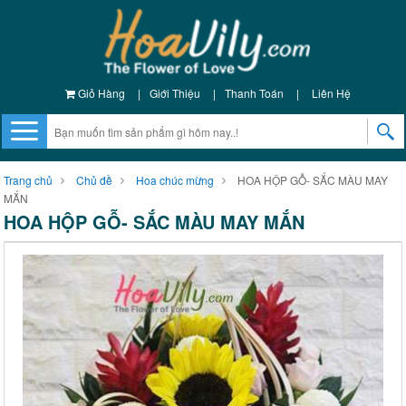
Giỏ Hàng
|
Giới Thiệu
|
Thanh Toán
|
Liên Hệ
Trang chủ
Chủ đề
Hoa chúc mừng
HOA HỘP GỖ- SẮC MÀU MAY
MẮN
HOA HỘP GỖ- SẮC MÀU MAY MẮN