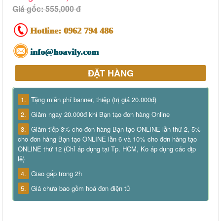
Giá gốc: 555,000 đ
Hotline:
0962 794 486
info@hoavily.com
ĐẶT HÀNG
1.
Tặng miễn phí banner, thiệp (trị giá 20.000đ)
2.
Giảm ngay 20.000đ khi Bạn tạo đơn hàng Online
3.
Giảm tiếp 3% cho đơn hàng Bạn tạo ONLINE lần thứ 2, 5%
cho đơn hàng Bạn tạo ONLINE lần 6 và 10% cho đơn hàng tạo
ONLINE thứ 12 (Chỉ áp dụng tại Tp. HCM, Ko áp dụng các dịp
lễ)
4.
Giao gấp trong 2h
5.
Giá chưa bao gồm hoá đơn điện tử