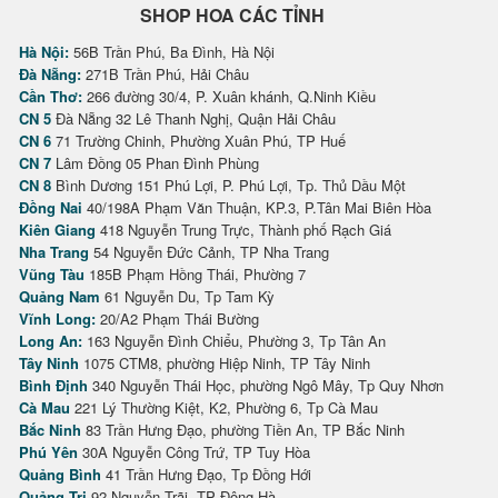
SHOP HOA CÁC TỈNH
Hà Nội:
56B Trần Phú, Ba Đình, Hà Nội
Đà Nẵng:
271B Trần Phú, Hải Châu
Cần Thơ:
266 đường 30/4, P. Xuân khánh, Q.Ninh Kiều
CN 5
Đà Nẵng 32 Lê Thanh Nghị, Quận Hải Châu
CN 6
71 Trường Chinh, Phường Xuân Phú, TP Huế
CN 7
Lâm Đồng 05 Phan Đình Phùng
CN 8
Bình Dương 151 Phú Lợi, P. Phú Lợi, Tp. Thủ Dầu Một
Đồng Nai
40/198A Phạm Văn Thuận, KP.3, P.Tân Mai Biên Hòa
Kiên Giang
418 Nguyễn Trung Trực, Thành phố Rạch Giá
Nha Trang
54 Nguyễn Đức Cảnh, TP Nha Trang
Vũng Tàu
185B Phạm Hồng Thái, Phường 7
Quảng Nam
61 Nguyễn Du, Tp Tam Kỳ
Vĩnh Long:
20/A2 Phạm Thái Bường
Long An:
163 Nguyễn Đình Chiểu, Phường 3, Tp Tân An
Tây Ninh
1075 CTM8, phường Hiệp Ninh, TP Tây Ninh
Bình Định
340 Nguyễn Thái Học, phường Ngô Mây, Tp Quy Nhơn
Cà Mau
221 Lý Thường Kiệt, K2, Phường 6, Tp Cà Mau
Bắc Ninh
83 Trần Hưng Đạo, phường Tiền An, TP Bắc Ninh
Phú Yên
30A Nguyễn Công Trứ, TP Tuy Hòa
Quảng Bình
41 Trần Hưng Đạo, Tp Đồng Hới
Quảng Trị
92 Nguyễn Trãi, TP Đông Hà