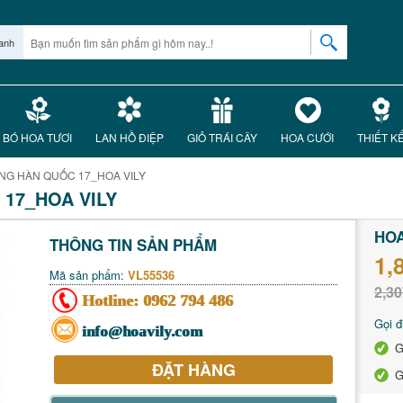
anh
BÓ HOA TƯƠI
LAN HỒ ĐIỆP
GIỎ TRÁI CÂY
HOA CƯỚI
THIẾT K
NG HÀN QUỐC 17_HOA VILY
17_HOA VILY
HOA
THÔNG TIN SẢN PHẨM
1,
Mã sản phẩm:
VL55536
2,30
Hotline:
0962 794 486
Gọi đ
info@hoavily.com
G
ĐẶT HÀNG
G