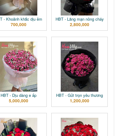
T - Khoảnh khắc dịu êm
HBT - Lãng mạn nồng cháy
700,000
2,800,000
HBT - Dịu dàng e ấp
HBT - Gửi trọn yêu thương
5,000,000
1,200,000