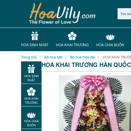
Tìm nh
HOA SINH NHẬT
HOA KHAI TRƯƠNG
HOA CHIA BUỒN
Trang chủ
Bó hoa tươi
Bó hoa hiện đại
HOA KHAI TRƯƠ
HOA KHAI TRƯƠNG HÀN QUỐC 
HOA SINH
NHẬT
HOA KHAI
TRƯƠNG
HOA CHIA
BUỒN