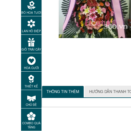
BÓ HOA TƯƠI
LAN HỒ ĐIỆP
GIỎ TRÁI CÂY
HOA CƯỚI
THIẾT KẾ
THÔNG TIN THÊM
HƯỚNG DẪN THANH T
CHỦ ĐỀ
COMBO QUÀ
TẶNG