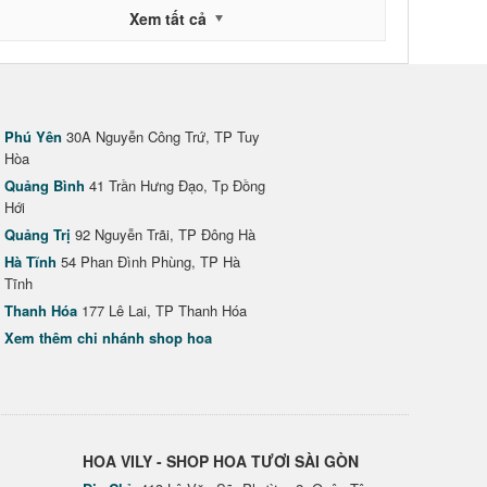
Xem tất cả
Phú Yên
30A Nguyễn Công Trứ, TP Tuy
Hòa
Quảng Bình
41 Trần Hưng Đạo, Tp Đồng
Hới
Quảng Trị
92 Nguyễn Trãi, TP Đông Hà
Hà Tĩnh
54 Phan Đình Phùng, TP Hà
Tĩnh
Thanh Hóa
177 Lê Lai, TP Thanh Hóa
Xem thêm chi nhánh shop hoa
HOA VILY - SHOP HOA TƯƠI SÀI GÒN