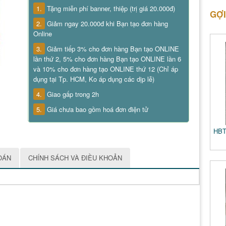
1.
Tặng miễn phí banner, thiệp (trị giá 20.000đ)
GỢI
2.
Giảm ngay 20.000đ khi Bạn tạo đơn hàng
Online
3.
Giảm tiếp 3% cho đơn hàng Bạn tạo ONLINE
lần thứ 2, 5% cho đơn hàng Bạn tạo ONLINE lần 6
và 10% cho đơn hàng tạo ONLINE thứ 12 (Chỉ áp
dụng tại Tp. HCM, Ko áp dụng các dịp lễ)
4.
Giao gấp trong 2h
5.
Giá chưa bao gồm hoá đơn điện tử
HBT
OÁN
CHÍNH SÁCH VÀ ĐIỀU KHOẢN