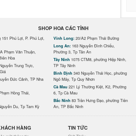
SHOP HOA CÁC TỈNH
151 Phú Lợi, P. Phú Lợi,
Vĩnh Long:
20/A2 Phạm Thái Bường
Long An:
163 Nguyễn Đình Chiểu,
A Phạm Văn Thuận,
Phường 3, Tp Tân An
Biên Hòa
Tây Ninh
1075 CTM8, phường Hiệp Ninh,
Nguyễn Trung Trực,
TP Tây Ninh
Giá
Bình Định
340 Nguyễn Thái Học, phường
uyễn Đức Cảnh, TP Nha
Ngô Mây, Tp Quy Nhơn
Cà Mau
221 Lý Thường Kiệt, K2, Phường
Phạm Hồng Thái,
6, Tp Cà Mau
Bắc Ninh
83 Trần Hưng Đạo, phường Tiền
Nguyễn Du, Tp Tam Kỳ
An, TP Bắc Ninh
KHÁCH HÀNG
TIN TỨC