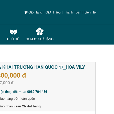
Giỏ Hàng
|
Giới Thiệu
|
Thanh Toán
|
Liên Hệ
Ế
CHỦ ĐỀ
COMBO QUÀ TẶNG
 KHAI TRƯƠNG HÀN QUỐC 17_HOA VILY
800,000 đ
7,000 đ
iện thoại đặt mua:
0962 794 486
iao hàng trên toàn quốc
iao nhanh
sau 2h đặt hàng