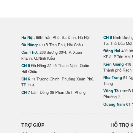
Hà Nội:
56B Trần Phú, Ba Đình, Hà Nội
CN 8
Bình Dương 
Tp. Thủ Dầu Một
Đà Nẵng:
271B Trần Phú, Hải Châu
Đồng Nai
40/198
Cần Thơ:
266 đường 30/4, P. Xuân
KP.3, P.Tân Mai 
khánh, Q.Ninh Kiều
Kiên Giang
418 
CN 5
Đà Nẵng 32 Lê Thanh Nghị, Quận
Thành phố Rạch 
Hải Châu
Nha Trang
54 Ng
CN 6
71 Trường Chinh, Phường Xuân Phú,
Trang
TP Huế
Vũng Tàu
185B 
CN 7
Lâm Đồng 05 Phan Đình Phùng
Phường 7
Quảng Nam
61 
TRỢ GIÚP
HỖ TRỢ 