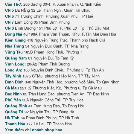
Cần Thơ:
266 đường 30/4, P. Xuân khánh, Q.Ninh Kiều
CN 5
Đà Nẵng 32 Lê Thanh Nghị, Quận Hải Châu
CN 6
71 Trường Chinh, Phường Xuân Phú, TP Huế
CN 7
Lâm Đồng 05 Phan Đình Phùng
CN 8
Bình Dương 151 Phú Lợi, P. Phú Lợi, Tp. Thủ Dầu Một
Đồng Nai
40/198A Phạm Văn Thuận, KP.3, P.Tân Mai Biên Hòa
Kiên Giang
418 Nguyễn Trung Trực, Thành phố Rạch Giá
Nha Trang
54 Nguyễn Đức Cảnh, TP Nha Trang
Vũng Tàu
185B Phạm Hồng Thái, Phường 7
Quảng Nam
61 Nguyễn Du, Tp Tam Kỳ
Vĩnh Long:
20/A2 Phạm Thái Bường
Long An:
163 Nguyễn Đình Chiểu, Phường 3, Tp Tân An
Tây Ninh
1075 CTM8, phường Hiệp Ninh, TP Tây Ninh
Bình Định
340 Nguyễn Thái Học, phường Ngô Mây, Tp Quy Nhơn
Cà Mau
221 Lý Thường Kiệt, K2, Phường 6, Tp Cà Mau
Bắc Ninh
83 Trần Hưng Đạo, phường Tiền An, TP Bắc Ninh
Phú Yên
30A Nguyễn Công Trứ, TP Tuy Hòa
Quảng Bình
41 Trần Hưng Đạo, Tp Đồng Hới
Quảng Trị
92 Nguyễn Trãi, TP Đông Hà
Hà Tĩnh
54 Phan Đình Phùng, TP Hà Tĩnh
Thanh Hóa
177 Lê Lai, TP Thanh Hóa
Xem thêm chi nhánh shop hoa