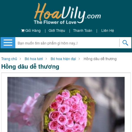
Giỏ Hàng
|
Giới Thiệu
|
Thanh Toán
|
Liên Hệ
Trang chủ
Bó hoa tươi
Bó hoa hiện đại
Hồng dâu dễ thương
Hồng dâu dễ thương