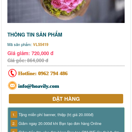
THÔNG TIN SẢN PHẨM
Mã sản phẩm:
VL55419
Giá giảm: 720,000 đ
Giá gốc: 864,000 đ
Hotline:
0962 794 486
info@hoavily.com
ĐẶT HÀNG
1.
Tặng miễn phí banner, thiệp (trị giá 20.000đ)
2.
Giảm ngay 20.000đ khi Bạn tạo đơn hàng Online