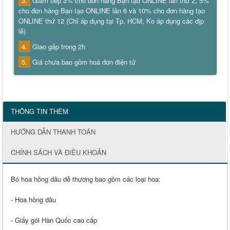
3.
Giảm tiếp 3% cho đơn hàng Bạn tạo ONLINE lần thứ 2, 5%
cho đơn hàng Bạn tạo ONLINE lần 6 và 10% cho đơn hàng tạo
ONLINE thứ 12 (Chỉ áp dụng tại Tp. HCM, Ko áp dụng các dịp
lễ)
4.
Giao gấp trong 2h
5.
Giá chưa bao gồm hoá đơn điện tử
THÔNG TIN THÊM
HƯỚNG DẪN THANH TOÁN
CHÍNH SÁCH VÀ ĐIỀU KHOẢN
Bó hoa hồng dâu dễ thương bao gồm các loại hoa:
- Hoa hồng dâu
- Giấy gói Hàn Quốc cao cấp