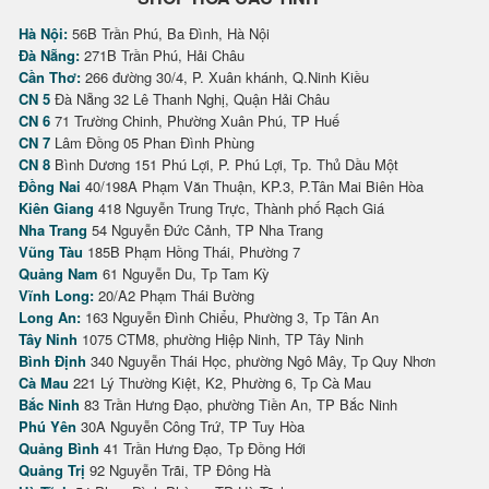
Hà Nội:
56B Trần Phú, Ba Đình, Hà Nội
Đà Nẵng:
271B Trần Phú, Hải Châu
Cần Thơ:
266 đường 30/4, P. Xuân khánh, Q.Ninh Kiều
CN 5
Đà Nẵng 32 Lê Thanh Nghị, Quận Hải Châu
CN 6
71 Trường Chinh, Phường Xuân Phú, TP Huế
CN 7
Lâm Đồng 05 Phan Đình Phùng
CN 8
Bình Dương 151 Phú Lợi, P. Phú Lợi, Tp. Thủ Dầu Một
Đồng Nai
40/198A Phạm Văn Thuận, KP.3, P.Tân Mai Biên Hòa
Kiên Giang
418 Nguyễn Trung Trực, Thành phố Rạch Giá
Nha Trang
54 Nguyễn Đức Cảnh, TP Nha Trang
Vũng Tàu
185B Phạm Hồng Thái, Phường 7
Quảng Nam
61 Nguyễn Du, Tp Tam Kỳ
Vĩnh Long:
20/A2 Phạm Thái Bường
Long An:
163 Nguyễn Đình Chiểu, Phường 3, Tp Tân An
Tây Ninh
1075 CTM8, phường Hiệp Ninh, TP Tây Ninh
Bình Định
340 Nguyễn Thái Học, phường Ngô Mây, Tp Quy Nhơn
Cà Mau
221 Lý Thường Kiệt, K2, Phường 6, Tp Cà Mau
Bắc Ninh
83 Trần Hưng Đạo, phường Tiền An, TP Bắc Ninh
Phú Yên
30A Nguyễn Công Trứ, TP Tuy Hòa
Quảng Bình
41 Trần Hưng Đạo, Tp Đồng Hới
Quảng Trị
92 Nguyễn Trãi, TP Đông Hà