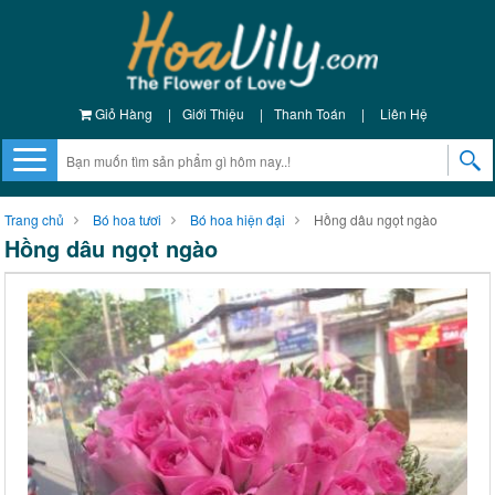
Giỏ Hàng
|
Giới Thiệu
|
Thanh Toán
|
Liên Hệ
Trang chủ
Bó hoa tươi
Bó hoa hiện đại
Hồng dâu ngọt ngào
Hồng dâu ngọt ngào