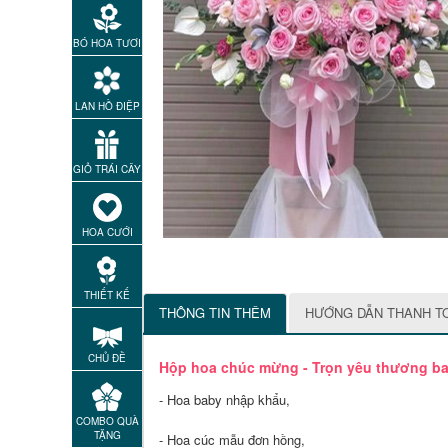
BÓ HOA TƯƠI
LAN HỒ ĐIỆP
GIỎ TRÁI CÂY
HOA CƯỚI
THIẾT KẾ
THÔNG TIN THÊM
HƯỚNG DẪN THANH T
CHỦ ĐỀ
Hộp hoa chúc mừng - Trọn yêu thương b
- Hoa baby nhập khẩu,
COMBO QUÀ
TẶNG
- Hoa cúc mẫu đơn hồng,