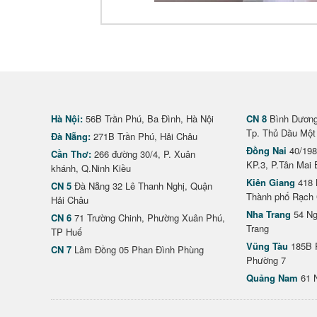
Hà Nội:
56B Trần Phú, Ba Đình, Hà Nội
CN 8
Bình Dương 
Tp. Thủ Dầu Một
Đà Nẵng:
271B Trần Phú, Hải Châu
Đồng Nai
40/198
Cần Thơ:
266 đường 30/4, P. Xuân
KP.3, P.Tân Mai 
khánh, Q.Ninh Kiều
Kiên Giang
418 
CN 5
Đà Nẵng 32 Lê Thanh Nghị, Quận
Thành phố Rạch 
Hải Châu
Nha Trang
54 Ng
CN 6
71 Trường Chinh, Phường Xuân Phú,
Trang
TP Huế
Vũng Tàu
185B 
CN 7
Lâm Đồng 05 Phan Đình Phùng
Phường 7
Quảng Nam
61 