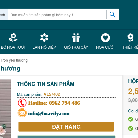
anh
BÓ HOA TƯƠI
LAN HỒ ĐIỆP
GIỎ TRÁI CÂY
HOA CƯỚI
THIẾT K
 Trọn yêu thương
 thương
HỘP
THÔNG TIN SẢN PHẨM
2,
Mã sản phẩm:
VL57402
3,00
Hotline:
0962 794 486
Gọi đ
info@hoavily.com
G
ĐẶT HÀNG
G