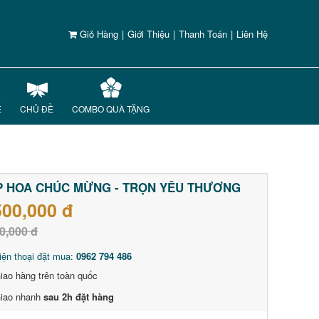
Giỏ Hàng
|
Giới Thiệu
|
Thanh Toán
|
Liên Hệ
Ế
CHỦ ĐỀ
COMBO QUÀ TẶNG
 HOA CHÚC MỪNG - TRỌN YÊU THƯƠNG
500,000 đ
0,000 đ
iện thoại đặt mua:
0962 794 486
iao hàng trên toàn quốc
iao nhanh
sau 2h đặt hàng