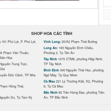
SHOP HOA CÁC TỈNH
151 Phú Lợi, P. Phú Lợi,
Vĩnh Long:
20/A2 Phạm Thái Bường
Long An:
163 Nguyễn Đình Chiểu,
A Phạm Văn Thuận,
Phường 3, Tp Tân An
Biên Hòa
Tây Ninh
1075 CTM8, phường Hiệp Ninh,
Nguyễn Trung Trực,
TP Tây Ninh
Giá
Bình Định
340 Nguyễn Thái Học, phường
uyễn Đức Cảnh, TP Nha
Ngô Mây, Tp Quy Nhơn
Cà Mau
221 Lý Thường Kiệt, K2, Phường
Phạm Hồng Thái,
6, Tp Cà Mau
Bắc Ninh
83 Trần Hưng Đạo, phường Tiền
Nguyễn Du, Tp Tam Kỳ
An, TP Bắc Ninh