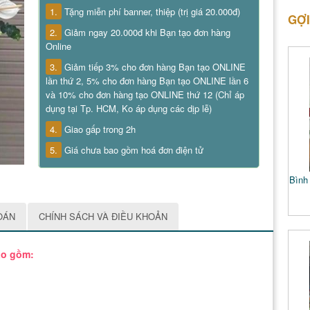
1.
Tặng miễn phí banner, thiệp (trị giá 20.000đ)
GỢI
2.
Giảm ngay 20.000đ khi Bạn tạo đơn hàng
Online
3.
Giảm tiếp 3% cho đơn hàng Bạn tạo ONLINE
lần thứ 2, 5% cho đơn hàng Bạn tạo ONLINE lần 6
và 10% cho đơn hàng tạo ONLINE thứ 12 (Chỉ áp
dụng tại Tp. HCM, Ko áp dụng các dịp lễ)
4.
Giao gấp trong 2h
5.
Giá chưa bao gồm hoá đơn điện tử
Bình 
OÁN
CHÍNH SÁCH VÀ ĐIỀU KHOẢN
ao gồm: