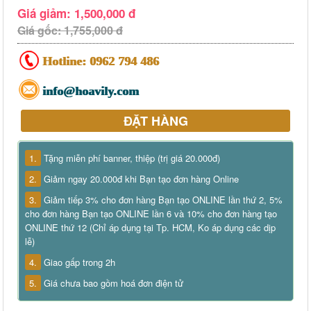
Giá giảm: 1,500,000 đ
Giá gốc: 1,755,000 đ
Hotline:
0962 794 486
info@hoavily.com
ĐẶT HÀNG
1.
Tặng miễn phí banner, thiệp (trị giá 20.000đ)
2.
Giảm ngay 20.000đ khi Bạn tạo đơn hàng Online
3.
Giảm tiếp 3% cho đơn hàng Bạn tạo ONLINE lần thứ 2, 5%
cho đơn hàng Bạn tạo ONLINE lần 6 và 10% cho đơn hàng tạo
ONLINE thứ 12 (Chỉ áp dụng tại Tp. HCM, Ko áp dụng các dịp
lễ)
4.
Giao gấp trong 2h
5.
Giá chưa bao gồm hoá đơn điện tử